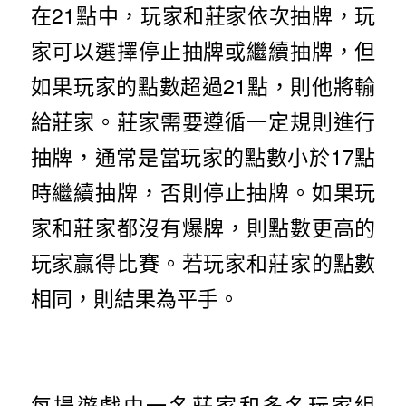
在21點中，玩家和莊家依次抽牌，玩
家可以選擇停止抽牌或繼續抽牌，但
如果玩家的點數超過21點，則他將輸
給莊家。莊家需要遵循一定規則進行
抽牌，通常是當玩家的點數小於17點
時繼續抽牌，否則停止抽牌。如果玩
家和莊家都沒有爆牌，則點數更高的
玩家贏得比賽。若玩家和莊家的點數
相同，則結果為平手。
每場遊戲由一名莊家和多名玩家組