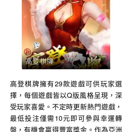
高登棋牌擁有29款遊戲可供玩家選
擇，每個遊戲皆以Q版風格呈現，深
受玩家喜愛。不定時更新熱門遊戲，
最低投注僅需10元即可參與幸運轉
盤，有機會贏得豐富獎金。作為亞洲