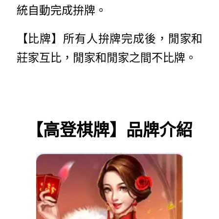
統自動完成拚牌。
【比牌】所有人拚牌完成後，閒家和
莊家互比，閒家和閒家之間不比牌。
【高登棋牌】品牌介紹