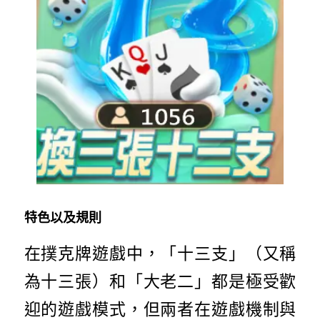
特色以及規則
在撲克牌遊戲中，「十三支」（又稱
為十三張）和「大老二」都是極受歡
迎的遊戲模式，但兩者在遊戲機制與