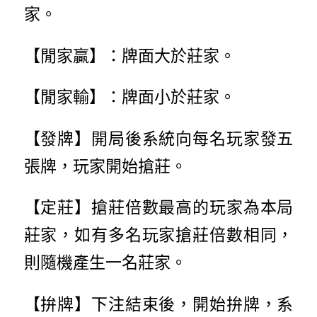
家。
【閒家贏】：牌面大於莊家。
【閒家輸】：牌面小於莊家。
【發牌】開局後系統向每名玩家發五
張牌，玩家開始搶莊。
【定莊】搶莊倍數最高的玩家為本局
莊家，如有多名玩家搶莊倍數相同，
則隨機產生一名莊家。
【拚牌】下注結束後，開始拚牌，系