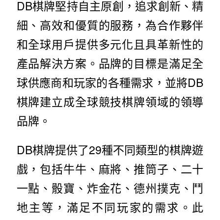
DB棋牌堅持自主原創，追求創新、精
細、高效和優質的服務，為合作夥伴
和全球用戶提供多元化且具革新性的
產品解決方案。品牌的目標是滿足全
球供應商和玩家的各種需求，並將DB
棋牌建立成全球競技棋牌領域的領導
品牌。
DB棋牌提供了29種不同類型的棋牌遊
戲，包括牛牛、麻將、推筒子、二十
一點、骰寶、炸金花、德州撲克、鬥
地主等，滿足不同玩家的需求。此