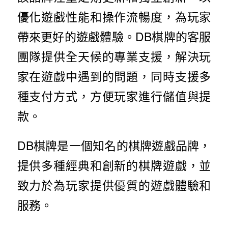
優化遊戲性能和操作流暢度，為玩家
帶來更好的遊戲體驗。DB棋牌的客服
團隊提供全天候的專業支援，解決玩
家在遊戲中遇到的問題，同時支援多
種支付方式，方便玩家進行儲值與提
款。
DB棋牌是一個知名的棋牌遊戲品牌，
提供多種經典和創新的棋牌遊戲，並
致力於為玩家提供優質的遊戲體驗和
服務。