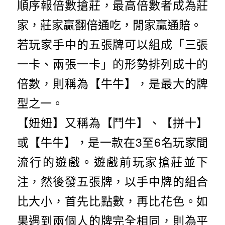
順序報倍數搶莊，最高倍數者成為莊
家，莊家贏翻倍通吃，閒家贏通賠。
若玩家手中的五張牌可以組成「三張
一卡、兩張一卡」的形勢排列成十的
倍數，則稱為【牛牛】，是最大的牌
型之一。
【妞妞】又稱為【鬥牛】、【拼十】
或【牛牛】，是一款在3至6名玩家間
流行的遊戲。遊戲前玩家搶莊並下
注，然後發五張牌，以手中牌的組合
比大小，首先比點數，再比花色。如
果遇到兩個人的牌完全相同，則為平