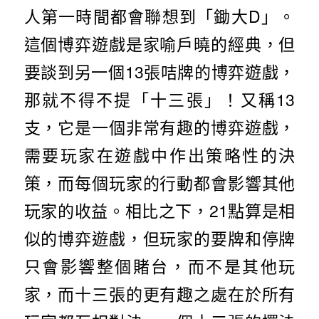
人第一時間都會聯想到「鋤大D」。
這個博弈遊戲是家喻戶曉的經典，但
要談到另一個13張咭牌的博弈遊戲，
那就不得不提「十三張」！又稱13
支，它是一個非常有趣的博弈遊戲，
需要玩家在遊戲中作出策略性的決
策，而每個玩家的行動都會影響其他
玩家的收益。相比之下，21點算是相
似的博弈遊戲，但玩家的要牌和停牌
只會影響整個賭台，而不是其他玩
家，而十三張的更有趣之處在於所有