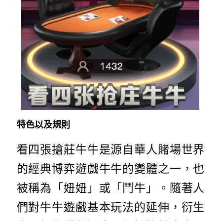
特色以及規則
看四張搶莊牛牛是源自華人賭場世界
的經典博弈遊戲牛牛的變體之一，也
被稱為「妞妞」或「鬥牛」。隨著人
們對牛牛遊戲基本玩法的延伸，衍生