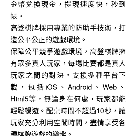
金幣兌換現金，提現速度快，秒到
帳。
高登棋牌採用專業的防助手技術，打
造公平公正的遊戲環境。
保障公平競爭遊戲環境，高登棋牌擁
有眾多真人玩家，每場比賽都是真人
玩家之間的對決。支援多種平台下
載，包括iOS、Android、Web、
Html5等，無論身在何處，玩家都能
輕鬆暢遊。配桌時間不超過10秒，讓
玩家充分利用空閒時間，盡情享受各
種棋牌遊戲的樂趣。