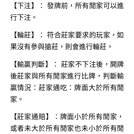
【下注】： 發牌前，所有閒家可以進
行下注。
【輪莊】： 符合莊家要求的玩家，如
果沒有參與搶莊，則會進行輪莊。
【輸贏判斷】： 莊家不下注後，開牌
後莊家與所有閒家進行比牌，判斷輸
贏情況：莊家通吃：牌面大於所有閒
家。
【莊家通賠】：牌面小於所有閒家，
或者未大於所有閒家也未小於所有閒