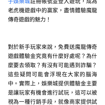
子娛樂城
註冊帳號並登入遊玩，成為
老虎機遊戲中的贏家，盡情體驗魔龍
傳奇遊戲的魅力！
對於新手玩家來說，免費送魔龍傳奇
遊戲體驗金究竟有什麼好處呢？為什
麼要去領取？有沒有可能遇到詐騙？
這些疑問可能會浮現在大家的腦海
中。實際上，娛樂城提供體驗金主要
是讓玩家有機會進行試玩，這可以被
視為一種行銷手段，就像商家提供試