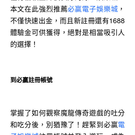
本文在此強烈推薦
必贏電子娛樂城
，
不僅快速出金，而且新註冊還有1688
體驗金可供獲得，絕對是相當吸引人
的選擇！
到必贏註冊帳號
掌握了如何觀察魔龍傳奇遊戲的吐分
和吃分後，別猶豫了！趕緊到必贏
電