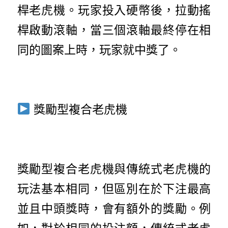
桿老虎機。玩家投入硬幣後，拉動搖
桿啟動滾軸，當三個滾軸最終停在相
同的圖案上時，玩家就中獎了。
獎勵型複合老虎機
獎勵型複合老虎機與傳統式老虎機的
玩法基本相同，但區別在於下注最高
並且中頭獎時，會有額外的獎勵。例
如，對於相同的投注額，傳統式老虎