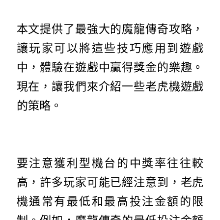
本文提供了最強大的魔龍傳奇攻略，
讓玩家可以將這些技巧應用到遊戲
中，體驗在遊戲中贏得獎金的樂趣。
現在，讓我們來介紹一些老虎機遊戲
的策略。
要注意獲利型機台的中獎率往往較
高，許多玩家可能已經注意到，老虎
機通常有最低和最高投注金額的限
制。例如，魔龍傳奇的最低投注金額