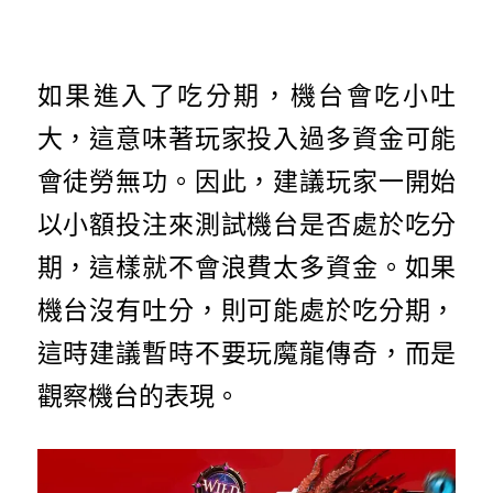
如果進入了吃分期，機台會吃小吐
大，這意味著玩家投入過多資金可能
會徒勞無功。因此，建議玩家一開始
以小額投注來測試機台是否處於吃分
期，這樣就不會浪費太多資金。如果
機台沒有吐分，則可能處於吃分期，
這時建議暫時不要玩魔龍傳奇，而是
觀察機台的表現。