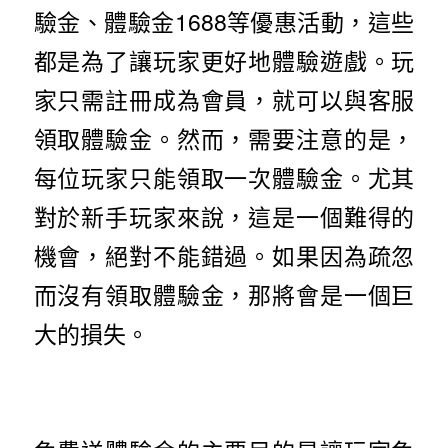
驗金、體驗金1688等優惠活動，這些
都是為了讓玩家更好地體驗遊戲。玩
家只需註冊成為會員，就可以與客服
領取體驗金。然而，需要注意的是，
每位玩家只能領取一次體驗金。尤其
對於新手玩家來說，這是一個難得的
機會，絕對不能錯過。如果因為疏忽
而沒有領取體驗金，那將會是一個巨
大的損失。