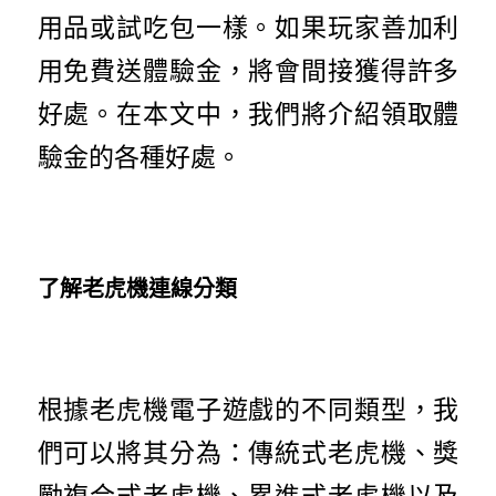
用品或試吃包一樣。如果玩家善加利
用免費送體驗金，將會間接獲得許多
好處。在本文中，我們將介紹領取體
驗金的各種好處。
了解老虎機連線分類
根據老虎機電子遊戲的不同類型，我
們可以將其分為：傳統式老虎機、獎
勵複合式老虎機、累進式老虎機以及