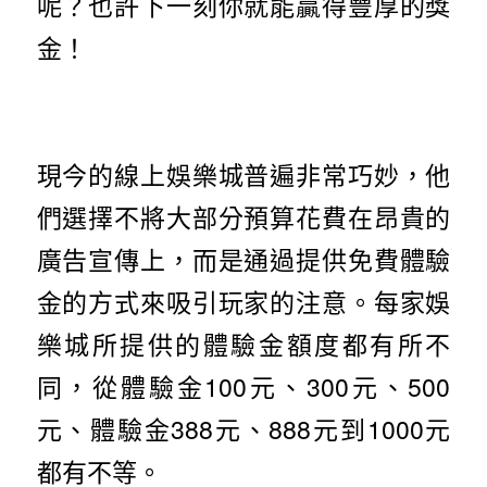
呢？也許下一刻你就能贏得豐厚的獎
金！
現今的線上娛樂城普遍非常巧妙，他
們選擇不將大部分預算花費在昂貴的
廣告宣傳上，而是通過提供免費體驗
金的方式來吸引玩家的注意。每家娛
樂城所提供的體驗金額度都有所不
同，從體驗金100元、300元、500
元、體驗金388元、888元到1000元
都有不等。