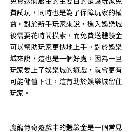
免費送體驗金的主要目的是讓玩家免
費試玩，同時也是為了保障玩家的權
益。對於新手玩家來說，進入娛樂城
後需要花時間摸索，而免費送體驗金
可以幫助玩家更快地上手。對於娛樂
城來說，這也是一個好處，因為一旦
玩家愛上了娛樂城的遊戲，就會更有
可能儲值下注，這有助於娛樂城留住
玩家。
魔龍傳奇遊戲中的體驗金是一個常見