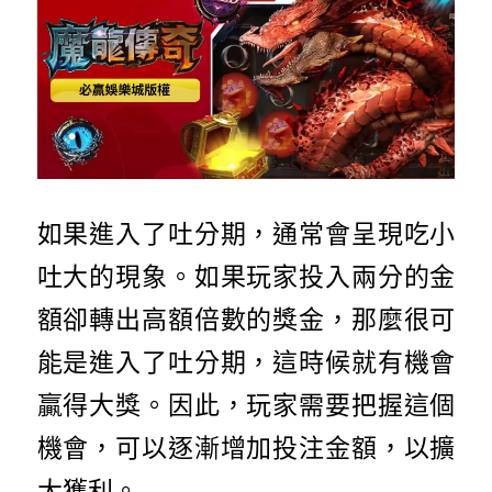
如果進入了吐分期，通常會呈現吃小
吐大的現象。如果玩家投入兩分的金
額卻轉出高額倍數的獎金，那麼很可
能是進入了吐分期，這時候就有機會
贏得大獎。因此，玩家需要把握這個
機會，可以逐漸增加投注金額，以擴
大獲利。