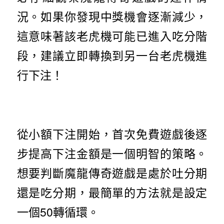
況。如果你發現中獎機會逐漸減少，
這意味著該老虎機可能已進入吃分階
段，建議立即轉換到另一台老虎機進
行下注！
從小額下注開始，首次免費遊戲後逐
步提高下注金額是一個明智的策略。
想要判斷魔龍傳奇遊戲是處於吐分期
還是吃分期，最簡單的方法就是設定
一個50轉循環。