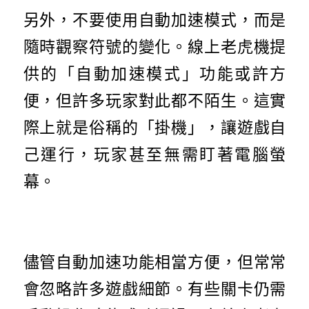
另外，不要使用自動加速模式，而是
隨時觀察符號的變化。線上老虎機提
供的「自動加速模式」功能或許方
便，但許多玩家對此都不陌生。這實
際上就是俗稱的「掛機」，讓遊戲自
己運行，玩家甚至無需盯著電腦螢
幕。
儘管自動加速功能相當方便，但常常
會忽略許多遊戲細節。有些關卡仍需