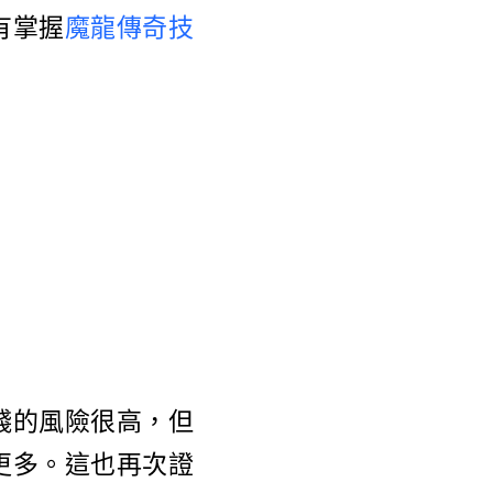
有掌握
魔龍傳奇技
錢的風險很高，但
更多。這也再次證