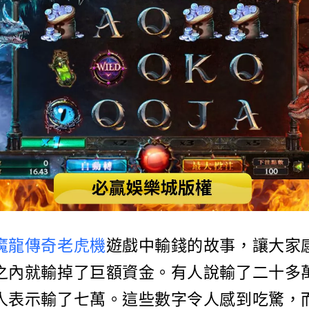
魔龍傳奇老虎機
遊戲中輸錢的故事，讓大家
之內就輸掉了巨額資金。有人說輸了二十多
人表示輸了七萬。這些數字令人感到吃驚，