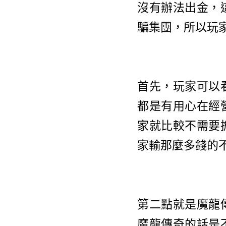
沒有辦法出金，
騙集團，所以玩
首先，玩家可以
都是有用心在經
家就比較不需要
家輸那麼多錢的
第二點就是魔龍
魔龍傳奇的話是