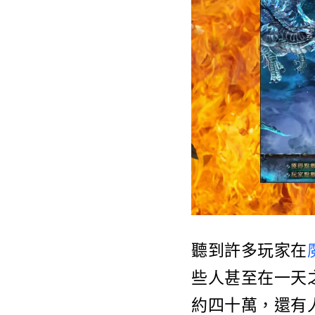
聽到許多玩家在
些人甚至在一天
約四十萬，還有