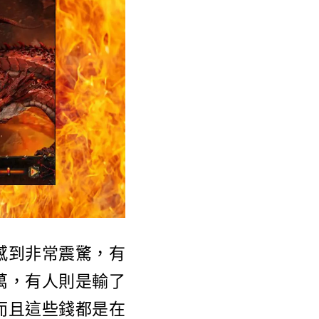
感到非常震驚，有
萬，有人則是輸了
而且這些錢都是在