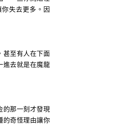
讓你失去更多。因
，甚至有人在下面
一進去就是在魔龍
金的那一刻才發現
種的奇怪理由讓你