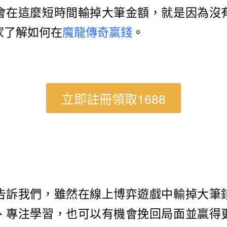
會在這麼短時間輸掉大筆金額，就是因為沒
家了解如何在
魔龍傳奇贏錢
。
立即註冊領取1688
告訴我們，雖然在線上博弈遊戲中輸掉大筆
、專注學習，也可以有機會挽回局面並贏得