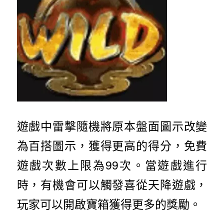
遊戲中雷擊隨機將原本盤面圖示改變
為百搭圖示，獲得更高的得分，免費
遊戲次數上限為99次。當遊戲進行
時，有機會可以觸發喜從天降遊戲，
玩家可以開啟寶箱獲得更多的獎勵。