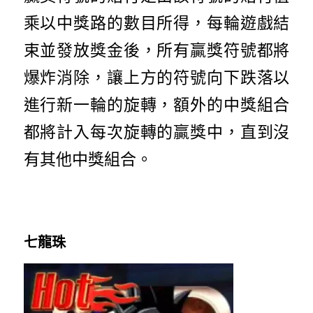
乘以中獎路的數目所得，每輪遊戲結
束並發放獎金後，所有贏獎符號都將
爆炸消除，讓上方的符號向下跌落以
進行新一輪的旋轉，額外的中獎組合
都將計入每次旋轉的贏獎中，直到沒
有其他中獎組合。
七龍珠