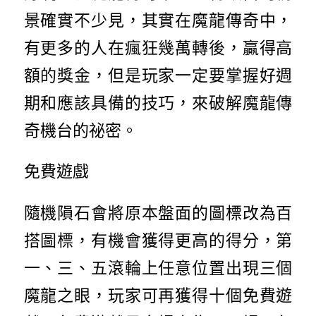
景確實不少見，其實在魔龍傳奇中，
有更多的人在瘋狂幾萬轉後，贏得高
額的獎金，但是玩家一定要掌握好週
期和應該具備的技巧，來破解魔龍傳
奇機台的祕密。
免費遊戲
隨機隕石會將原本盤面的圖標改為百
搭圖標，有機會獲得更高的得分，第
一、三、五滾輪上任意位置出現三個
魔龍之眼，玩家可再獲得十個免費遊