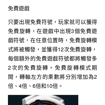
免費遊戲
只要出現免費符號，玩家就可以獲得
免費旋轉，在遊戲中出現3個免費遊
戲符號，在任意位置時，免費旋轉模
式將被觸發，並獲得12次免費旋轉，
每個額外的免費遊戲符號都將觸發多
2次的免費旋轉。免費旋轉模式期
間，轉軸左方的乘數將分別增加為2
倍、4倍、6倍和10倍。