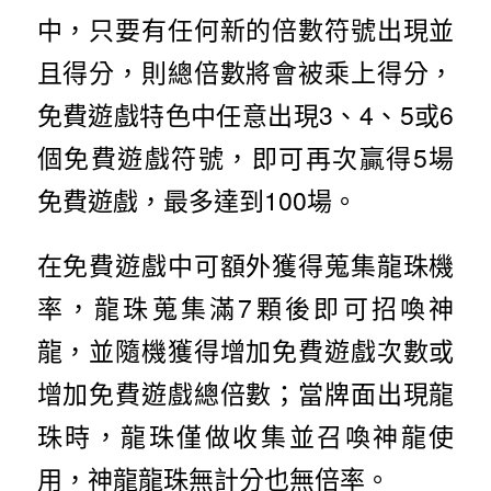
中，只要有任何新的倍數符號出現並
且得分，則總倍數將會被乘上得分，
免費遊戲特色中任意出現3、4、5或6
個免費遊戲符號，即可再次贏得5場
免費遊戲，最多達到100場。
在免費遊戲中可額外獲得蒐集龍珠機
率，龍珠蒐集滿7顆後即可招喚神
龍，並隨機獲得增加免費遊戲次數或
增加免費遊戲總倍數；當牌面出現龍
珠時，龍珠僅做收集並召喚神龍使
用，神龍龍珠無計分也無倍率。