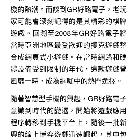
機的熱潮。而談到GR好路電子，老玩
家可能會深刻記得的是其精彩的棋牌
遊戲。回溯至2008年GR好路電子將
當時亞洲地區最受歡迎的撲克遊戲整
合成網頁式小遊戲。在當時網路和硬
體設備受到限制的年代，這款遊戲曾
風靡一時，成為網咖中的熱門選擇。
隨著智慧型手機的興起，GR好路電子
意識到時代的變遷，開始將遊戲應用
程序轉移到手機平台上，隨後一批新
興的線上博弈遊戲迅速崛起，其中包