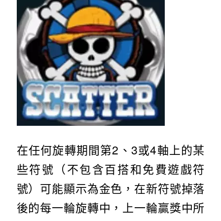
在任何旋轉期間第2、3或4軸上的某
些符號（不包含百搭和免費遊戲符
號）可能顯示為金色，在新符號掉落
後的每一輪旋轉中，上一輪贏獎中所