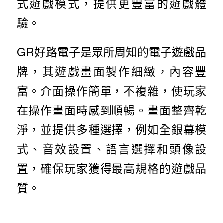
式遊戲模式，提供更豐富的遊戲體
驗。
GR好路電子是眾所周知的電子遊戲品
牌，其遊戲畫面製作細緻，內容豐
富。介面操作簡單，不複雜，使玩家
在操作畫面時感到順暢。畫面整齊乾
淨，並提供多種選擇，例如全銀幕模
式、音效設置、語言選擇和頭像設
置，確保玩家獲得最高規格的遊戲品
質。