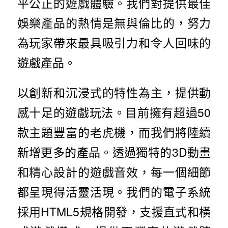
平公正的遊戲體驗。我們對提供最佳
娛樂產品的熱情是無與倫比的，努力
為玩家帶來最具吸引力和令人回味的
遊戲產品。
以創新和沉浸式的特性為主，提供動
感十足的遊戲玩法。目前擁有超過50
款主題豐富的老虎機，而我們將陸續
新增更多的產品。透過獨特的3D動畫
和精心設計的遊戲音效，每一個細節
都呈現得活靈活現。我們的電子系統
採用HTML5規格開發，支援直式和橫