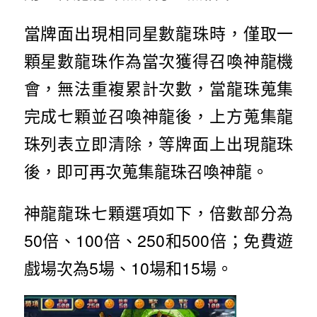
當牌面出現相同星數龍珠時，僅取一
顆星數龍珠作為當次獲得召喚神龍機
會，無法重複累計次數，當龍珠蒐集
完成七顆並召喚神龍後，上方蒐集龍
珠列表立即清除，等牌面上出現龍珠
後，即可再次蒐集龍珠召喚神龍。
神龍龍珠七顆選項如下，倍數部分為
50倍、100倍、250和500倍；免費遊
戲場次為5場、10場和15場。