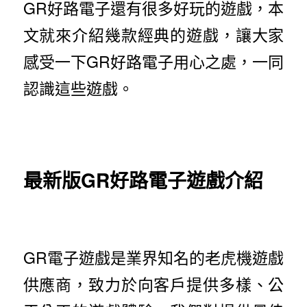
GR好路電子還有很多好玩的遊戲，本
文就來介紹幾款經典的遊戲，讓大家
感受一下GR好路電子用心之處，一同
認識這些遊戲。
最新版GR
好路電子遊戲介紹
GR電子遊戲是業界知名的老虎機遊戲
供應商，致力於向客戶提供多樣、公