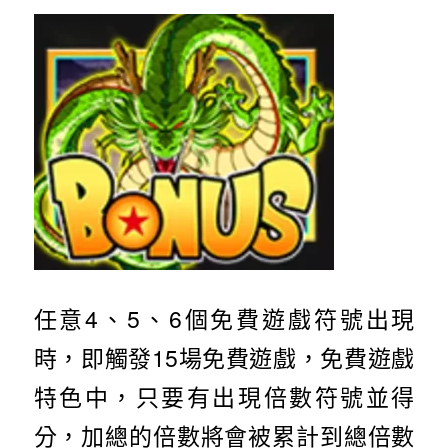
任意4、5、6個免費遊戲符號出現
時，即觸發15場免費遊戲，免費遊戲
特色中，只要有出現倍數符號並得
分，加總的倍數將會被累計到總倍數