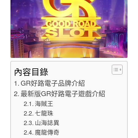
內容目錄
GR好路電子品牌介紹
最新版GR好路電子遊戲介紹
海賊王
七龍珠
山海誌異
魔龍傳奇