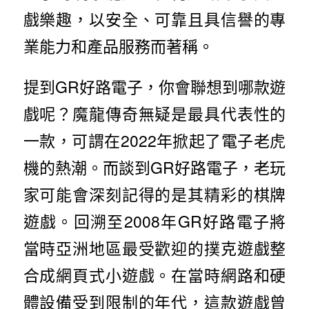
戲樂趣，以安全、可靠且具信譽的專
業能力和產品服務而著稱。
提到GR好路電子，你會聯想到哪款遊
戲呢？魔龍傳奇無疑是最具代表性的
一款，可謂在2022年掀起了電子老虎
機的熱潮。而談到GR好路電子，老玩
家可能會深刻記得的是其精彩的棋牌
遊戲。回溯至2008年GR好路電子將
當時亞洲地區最受歡迎的撲克遊戲整
合成網頁式小遊戲。在當時網路和硬
體設備受到限制的年代，這款遊戲曾