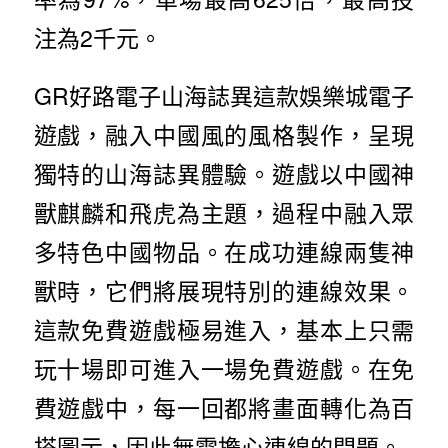
注為2千元。
GR好路電子山海誌異這款娛樂城電子
遊戲，融入中國風的風格製作，呈現
獨特的山海誌異體驗。遊戲以中國神
獸麒麟和飛虎為主題，過程中融入眾
多特色中國物品。在成功連線兩隻神
獸時，它們將展現特別的連線效果。
這款免費遊戲極易進入，基本上只需
玩十場即可進入一場免費遊戲。在免
費遊戲中，每一回都將畫面轉化為百
搭圖示，因此無需擔心連線的問題。