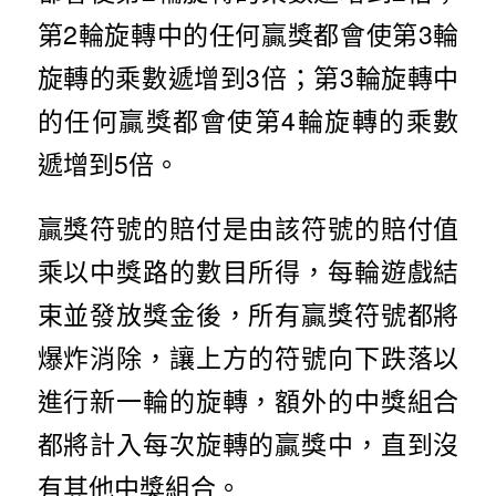
第2輪旋轉中的任何贏獎都會使第3輪
旋轉的乘數遞增到3倍；第3輪旋轉中
的任何贏獎都會使第4輪旋轉的乘數
遞增到5倍。
贏獎符號的賠付是由該符號的賠付值
乘以中獎路的數目所得，每輪遊戲結
束並發放獎金後，所有贏獎符號都將
爆炸消除，讓上方的符號向下跌落以
進行新一輪的旋轉，額外的中獎組合
都將計入每次旋轉的贏獎中，直到沒
有其他中獎組合。