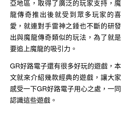
亞地區，取得了廣泛的玩家支持，魔
龍傳奇推出後就受到眾多玩家的喜
愛，就連對手雷神之錘也不斷的研發
出與魔龍傳奇類似的玩法，為了就是
要追上魔龍的吸引力。
GR好路電子還有很多好玩的遊戲，本
文就來介紹幾款經典的遊戲，讓大家
感受一下GR好路電子用心之處，一同
認識這些遊戲。