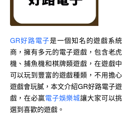
GR好路電子
是一個知名的遊戲系統
商，擁有多元的電子遊戲，包含老虎
機、捕魚機和棋牌類遊戲，在遊戲中
可以玩到豐富的遊戲種類，不用擔心
遊戲會玩膩，本文介紹GR好路電子遊
戲，在必贏
電子娛樂城
讓大家可以挑
選到喜歡的遊戲。