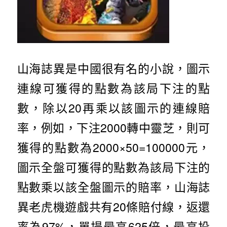
山海誌異是中國很有名的小說，圖示
連線可獲得的點數為該局下注的點
數，除以20再乘以該圖示的連線賠
率，例如，下注2000轉中靈芝，則可
獲得的點數為2000×50=100000元，
圖示全盤可獲得的點數為該局下注的
點數乘以該全盤圖示的賠率，山海誌
異老虎機遊戲共有20條賠付線，返還
率為97%，單場最高625倍，最高投