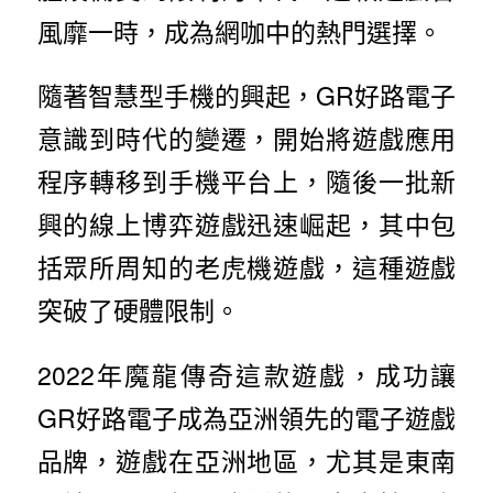
風靡一時，成為網咖中的熱門選擇。
隨著智慧型手機的興起，GR好路電子
意識到時代的變遷，開始將遊戲應用
程序轉移到手機平台上，隨後一批新
興的線上博弈遊戲迅速崛起，其中包
括眾所周知的老虎機遊戲，這種遊戲
突破了硬體限制。
2022年魔龍傳奇這款遊戲，成功讓
GR好路電子成為亞洲領先的電子遊戲
品牌，遊戲在亞洲地區，尤其是東南