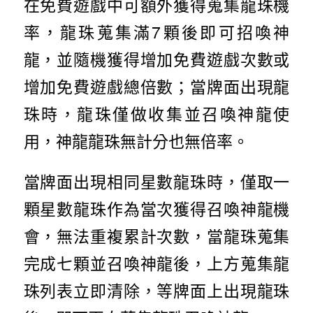
在免費遊戲中可額外獲得蒐集龍珠機
率，龍珠蒐集滿7顆後即可招喚神
龍，並隨機獲得增加免費遊戲次數或
增加免費遊戲總倍數；當牌面出現龍
珠時，龍珠僅做收集並召喚神龍使
用，神龍龍珠無計分也無倍率。
當牌面出現相同星數龍珠時，僅取一
顆星數龍珠作為當次獲得召喚神龍機
會，無法重複累計次數，當龍珠蒐集
完成七顆並召喚神龍後，上方蒐集龍
珠列表立即清除，等牌面上出現龍珠