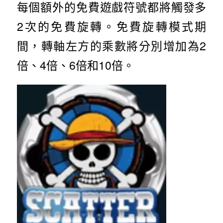
每個額外的免費遊戲符號都將觸發多
2次的免費旋轉。免費旋轉模式期
間，轉軸左方的乘數將分別增加為2
倍、4倍、6倍和10倍。