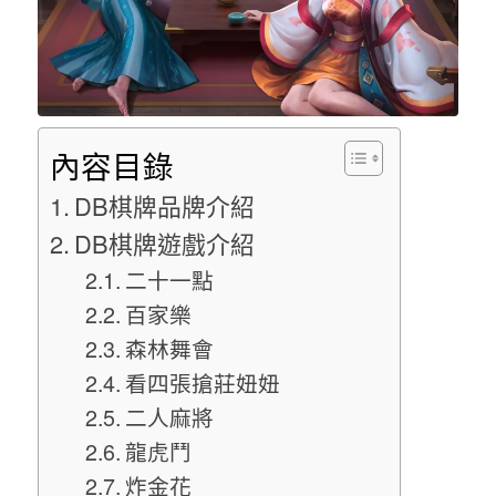
內容目錄
DB棋牌品牌介紹
DB棋牌遊戲介紹
二十一點
百家樂
森林舞會
看四張搶莊妞妞
二人麻將
龍虎鬥
炸金花