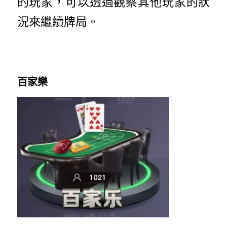
的玩家，可以透過觀察其他玩家的狀
況來繼續牌局。
百家樂