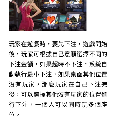
玩家在遊戲時，要先下注，遊戲開始
後，玩家可根據自己意願選擇不同的
下注金額，如果超時不下注，系統自
動執行最小下注，如果桌面其他位置
沒有玩家，那麼玩家在自己下注完
後，可以選擇其他沒有玩家的位置進
行下注，一個人可以同時玩多個座
位。