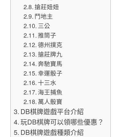
搶莊妞妞
鬥地主
三公
推筒子
德州撲克
搶莊牌九
奔馳寶馬
幸運骰子
十三水
海王捕魚
萬人骰寶
DB棋牌遊戲平台介紹
玩DB棋牌可以領哪些優惠？
DB棋牌遊戲種類介紹