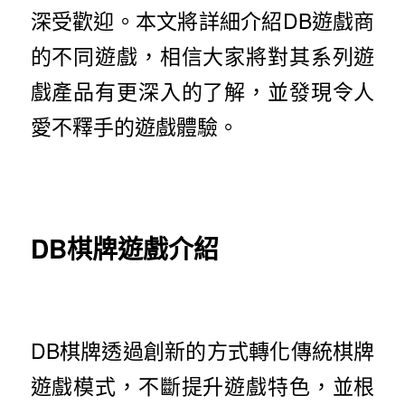
深受歡迎。本文將詳細介紹DB遊戲商
的不同遊戲，相信大家將對其系列遊
戲產品有更深入的了解，並發現令人
愛不釋手的遊戲體驗。
DB
棋牌遊戲介紹
DB棋牌透過創新的方式轉化傳統棋牌
遊戲模式，不斷提升遊戲特色，並根