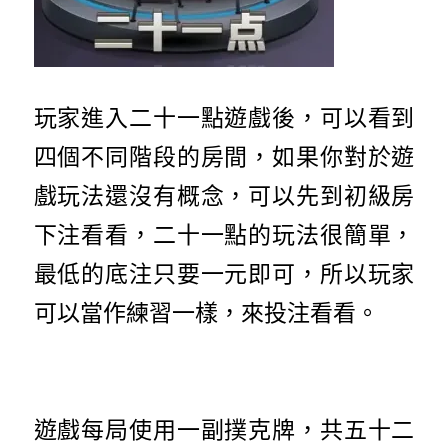
玩家進入二十一點遊戲後，可以看到
四個不同階段的房間，如果你對於遊
戲玩法還沒有概念，可以先到初級房
下注看看，二十一點的玩法很簡單，
最低的底注只要一元即可，所以玩家
可以當作練習一樣，來投注看看。
遊戲每局使用一副撲克牌，共五十二