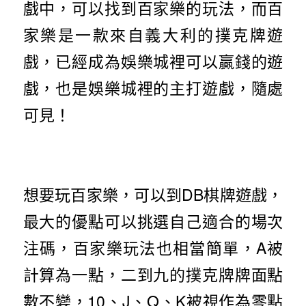
戲中，可以找到百家樂的玩法，而百
家樂是一款來自義大利的撲克牌遊
戲，已經成為娛樂城裡可以贏錢的遊
戲，也是娛樂城裡的主打遊戲，隨處
可見！
想要玩百家樂，可以到DB棋牌遊戲，
最大的優點可以挑選自己適合的場次
注碼，百家樂玩法也相當簡單，A被
計算為一點，二到九的撲克牌牌面點
數不變，10、J、Q、K被視作為零點