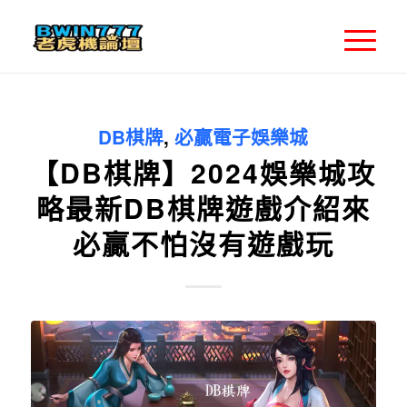
DB棋牌
,
必贏電子娛樂城
【DB棋牌】2024娛樂城攻
略最新DB棋牌遊戲介紹來
必贏不怕沒有遊戲玩