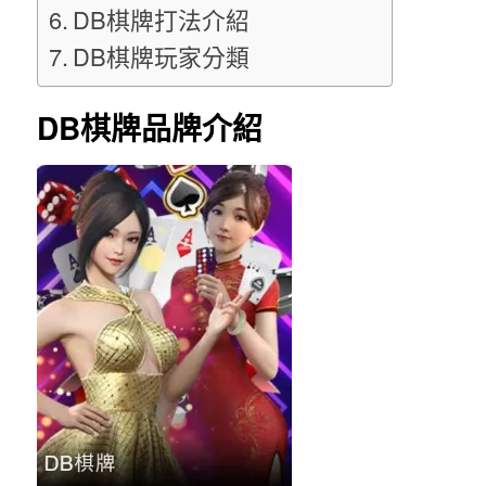
DB棋牌打法介紹
DB棋牌玩家分類
DB
棋牌品牌介紹