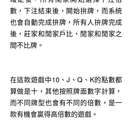
數，下注結束後，開始拚牌，而系統
也會自動完成拚牌，所有人拚牌完成
後，莊家和閒家戶比，閒家和閒家之
間不比牌。
在這款遊戲中10、J、Q、K的點數都
算做是十，其他按照牌面數字計算，
而不同牌型也會有不同的倍數，是一
款有機會贏得高倍數的遊戲。