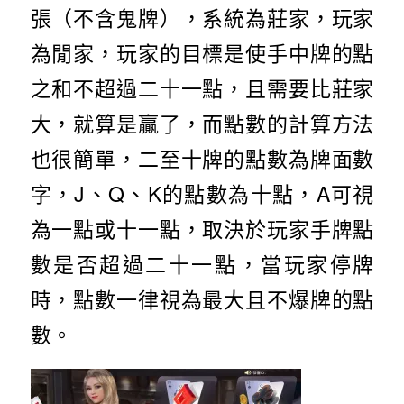
張（不含鬼牌），系統為莊家，玩家
為閒家，玩家的目標是使手中牌的點
之和不超過二十一點，且需要比莊家
大，就算是贏了，而點數的計算方法
也很簡單，二至十牌的點數為牌面數
字，J、Q、K的點數為十點，A可視
為一點或十一點，取決於玩家手牌點
數是否超過二十一點，當玩家停牌
時，點數一律視為最大且不爆牌的點
數。