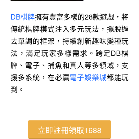
DB棋牌
擁有豐富多樣的28款遊戲，將
傳統棋牌模式注入多元玩法，擺脫過
去單調的框架，持續創新趣味變種玩
法，滿足玩家多樣需求。跨足DB棋
牌、電子、捕魚和真人等多領域，支
援多系統，在必贏
電子娛樂城
都能玩
到。
立即註冊領取1688