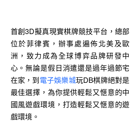
首創3D擬真現實棋牌競技平台，總部
位於菲律賓，辦事處遍佈北美及歐
洲，致力成為全球博弈品牌研發中
心。無論是假日消遣還是過年過節宅
在家，到
電子娛樂城
玩DB棋牌絕對是
最佳選擇，為你提供輕鬆又愜意的中
國風遊戲環境，打造輕鬆又愜意的遊
戲環境。