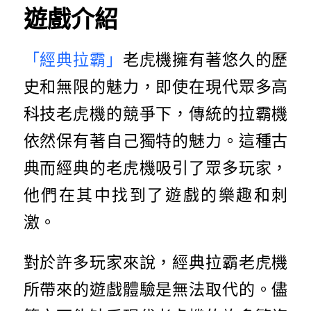
遊戲介紹
「經典拉霸」
老虎機擁有著悠久的歷
史和無限的魅力，即使在現代眾多高
科技老虎機的競爭下，傳統的拉霸機
依然保有著自己獨特的魅力。這種古
典而經典的老虎機吸引了眾多玩家，
他們在其中找到了遊戲的樂趣和刺
激。
對於許多玩家來說，經典拉霸老虎機
所帶來的遊戲體驗是無法取代的。儘