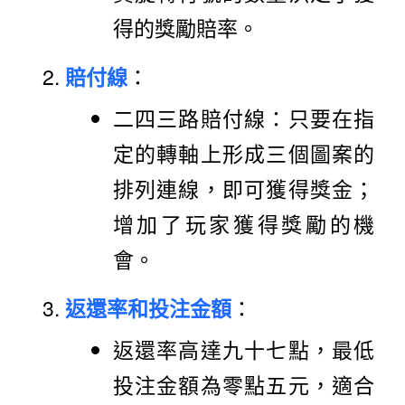
得的獎勵賠率。
賠付線
：
二四三路賠付線：只要在指
定的轉軸上形成三個圖案的
排列連線，即可獲得獎金；
增加了玩家獲得獎勵的機
會。
返還率和投注金額
：
返還率高達九十七點，最低
投注金額為零點五元，適合