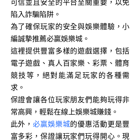
可信並且安全的平台至關重要，以免
陷入詐騙陷阱。
為了確保玩家的安全與娛樂體驗，小
編誠摯推薦必贏娛樂城。
這裡提供豐富多樣的遊戲選擇，包括
電子遊戲、真人百家樂、彩票、體育
競技等，絕對能滿足玩家的各種需
求。
保證會讓各位玩家朋友們能夠玩得非
常高興，輕鬆在線上娛樂城賺錢。
此外，
必贏娛樂城
的優惠活動更是豐
富多彩，保證讓玩家們玩得開心。現