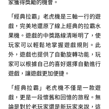
家獲得獎勵的機會。
「經典拉霸」老虎機是三軸一行的遊
戲，完美地還原了線上經典的拉霸水
果機。遊戲的中獎路線清晰明了，使
玩家可以輕鬆地掌握遊戲規則。此
外，遊戲也提供了自動旋轉功能，玩
家可以根據自己的喜好選擇自動進行
遊戲，讓遊戲更加便捷。
「經典拉霸」老虎機不僅是一款遊
戲，更是一段懷舊和回憶的旅程。無
論是對於老玩家還是新玩家來說，這