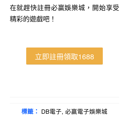
在就趕快註冊必贏娛樂城，開始享受
精彩的遊戲吧！
立即註冊領取1688
DB電子
,
必贏電子娛樂城
標籤：