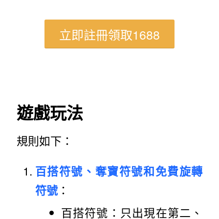
立即註冊領取1688
遊戲玩法
規則如下：
百搭符號、奪寶符號和免費旋轉
符號
：
百搭符號：只出現在第二、