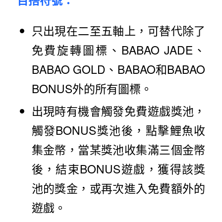
只出現在二至五軸上，可替代除了
免費旋轉圖標、BABAO JADE、
BABAO GOLD、BABAO和BABAO
BONUS外的所有圖標。
出現時有機會觸發免費遊戲獎池，
觸發BONUS獎池後，點擊鯉魚收
集金幣，當某獎池收集滿三個金幣
後，結束BONUS遊戲，獲得該獎
池的獎金，或再次進入免費額外的
遊戲。