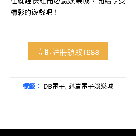
在就趕快註冊必贏娛樂城，開始享受
精彩的遊戲吧！
立即註冊領取1688
DB電子
,
必贏電子娛樂城
標籤：