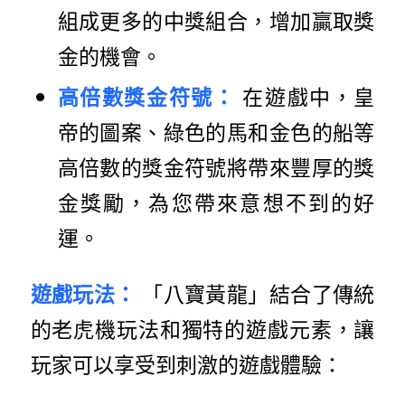
組成更多的中獎組合，增加贏取獎
金的機會。
高倍數獎金符號：
在遊戲中，皇
帝的圖案、綠色的馬和金色的船等
高倍數的獎金符號將帶來豐厚的獎
金獎勵，為您帶來意想不到的好
運。
遊戲玩法：
「八寶黃龍」結合了傳統
的老虎機玩法和獨特的遊戲元素，讓
玩家可以享受到刺激的遊戲體驗：