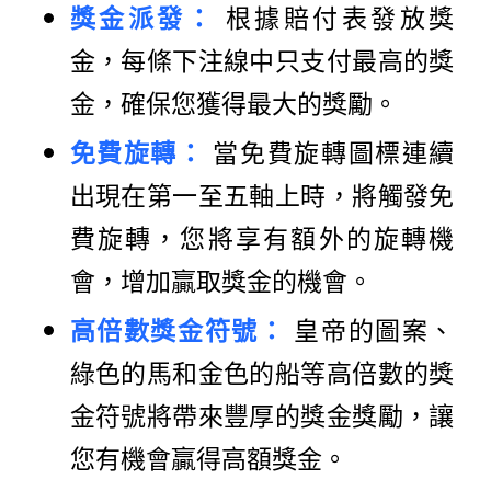
獎金派發：
根據賠付表發放獎
金，每條下注線中只支付最高的獎
金，確保您獲得最大的獎勵。
免費旋轉：
當免費旋轉圖標連續
出現在第一至五軸上時，將觸發免
費旋轉，您將享有額外的旋轉機
會，增加贏取獎金的機會。
高倍數獎金符號：
皇帝的圖案、
綠色的馬和金色的船等高倍數的獎
金符號將帶來豐厚的獎金獎勵，讓
您有機會贏得高額獎金。