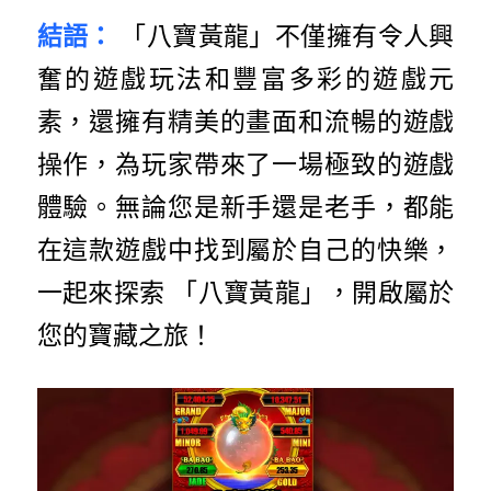
結語：
「八寶黃龍」不僅擁有令人興
奮的遊戲玩法和豐富多彩的遊戲元
素，還擁有精美的畫面和流暢的遊戲
操作，為玩家帶來了一場極致的遊戲
體驗。無論您是新手還是老手，都能
在這款遊戲中找到屬於自己的快樂，
一起來探索 「八寶黃龍」，開啟屬於
您的寶藏之旅！