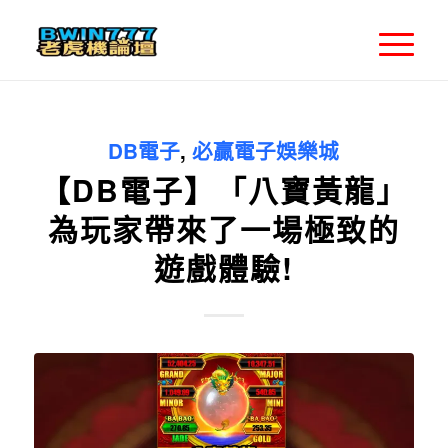
DB電子
,
必贏電子娛樂城
【DB電子】「八寶黃龍」
為玩家帶來了一場極致的
遊戲體驗!