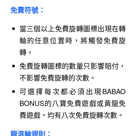
免費符號：
當三個以上免費旋轉圖標出現在轉
軸的任意位置時，將觸發免費旋
轉。
免費旋轉圖標的數量只影響賠付，
不影響免費旋轉的次數。
可選擇每次都必須出現BABAO
BONUS的八寶免費遊戲或黃龍免
費遊戲，均有八次免費旋轉次數。
龍滾輪規則：