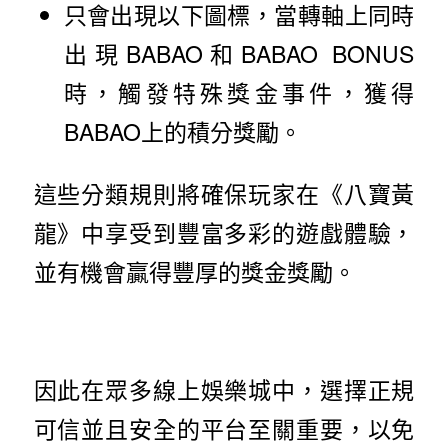
只會出現以下圖標，當轉軸上同時
出現BABAO和BABAO BONUS
時，觸發特殊獎金事件，獲得
BABAO上的積分獎勵。
這些分類規則將確保玩家在《八寶黃
龍》中享受到豐富多彩的遊戲體驗，
並有機會贏得豐厚的獎金獎勵。
因此在眾多線上娛樂城中，選擇正規
可信並且安全的平台至關重要，以免