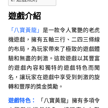
遊戲介紹
「八寶黃龍」
是一款令人驚艷的老虎
機遊戲，擁有五軸三行、二四三條線
的布局，為玩家帶來了極致的遊戲體
驗和無盡的刺激。這款遊戲以其豐富
的遊戲內容和獨特的遊戲特色而聞
名，讓玩家在遊戲中享受到刺激的旋
轉和豐厚的獎金獎勵。
遊戲特色：
「八寶黃龍」擁有多項令