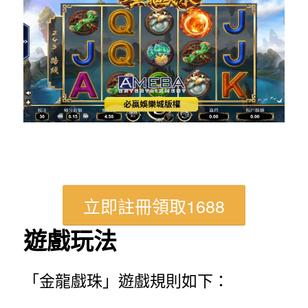
立即註冊領取1688
遊戲玩法
「金龍戲珠」遊戲規則如下：