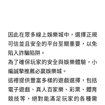
因此在眾多線上娛樂城中，選擇正規
可信並且安全的平台至關重要，以免
陷入詐騙陷阱。
為了確保玩家的安全與娛樂體驗，小
編誠摯推薦必贏娛樂城。
這裡提供豐富多樣的遊戲選擇，包括
電子遊戲、真人百家樂、彩票、體育
競技等，絕對能滿足玩家的各種需