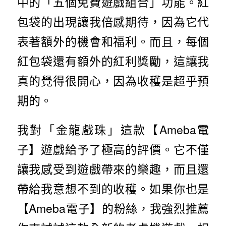
中的「五個免費遊戲組合」功能。紅
包袋的出現讓我倍感期待，因為它代
表著額外的機會和福利。而且，每個
紅包袋還有額外的紅利獎勵，這讓我
真的覺得很開心，因為收穫是超乎預
期的。
我對「金龍戲珠」這款【Ameba電
子】遊戲給予了極高的評價。它不僅
讓我感受到遊戲帶來的樂趣，而且還
帶給我意想不到的收穫。如果你也是
【Ameba電子】的粉絲，我強烈推薦