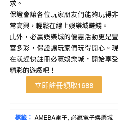
求。
保證會讓各位玩家朋友們能夠玩得非
常高興，輕鬆在線上娛樂城賺錢。
此外，必贏娛樂城的優惠活動更是豐
富多彩，保證讓玩家們玩得開心。現
在就趕快註冊必贏娛樂城，開始享受
精彩的遊戲吧！
立即註冊領取1688
AMEBA電子
,
必贏電子娛樂城
標籤：