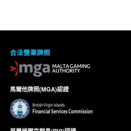
合法營業牌照
馬爾他牌照(MGA)認證
英屬維爾京群島(BVI)認證