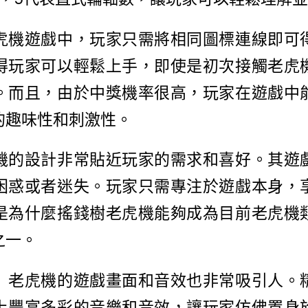
虎機遊戲中，玩家只需將相同圖標連線即可
得玩家可以輕鬆上手，即使是初次接觸老虎
。而且，由於中獎機率很高，玩家在遊戲中
的趣味性和刺激性。
機的設計非常貼近玩家的需求和喜好。其遊
困惑或者迷失。玩家只需專注於遊戲本身，
是為什麼搖錢樹老虎機能夠成為目前老虎機
之一。
」老虎機的遊戲畫面和音效也非常吸引人。
上豐富多彩的音樂和音效，讓玩家仿佛置身