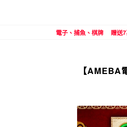
電子、捕魚、棋牌
贈送7
【AMEB