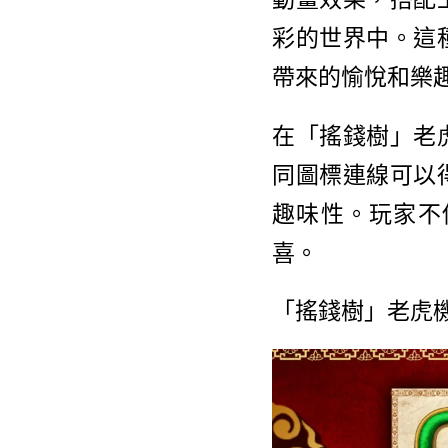
彩的世界中。這
帶來的愉悅和樂
在「搖錢樹」老
同圖標連線可以
趣味性。玩家不
喜。
「搖錢樹」老虎