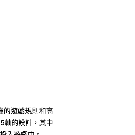
懂的遊戲規則和高
5軸的設計，其中
並投入遊戲中。