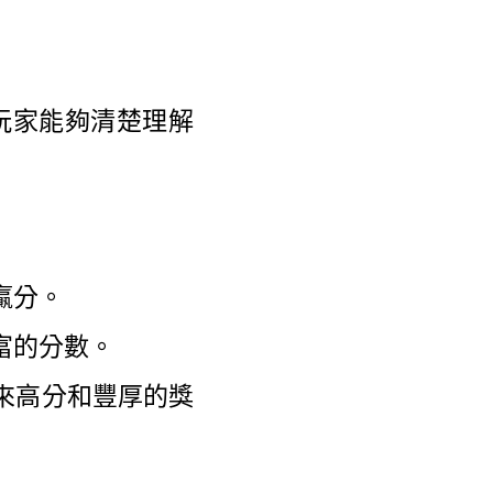
玩家能夠清楚理解
贏分。
富的分數。
來高分和豐厚的獎