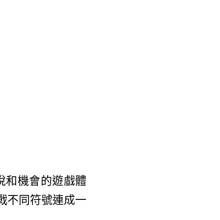
悅和機會的遊戲體
戰不同符號連成一