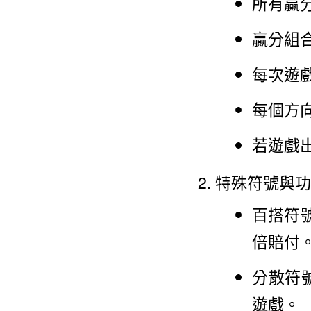
所有贏
贏分組
每次遊
每個方
若遊戲
特殊符號與功
百搭符
倍賠付
分散符
遊戲。