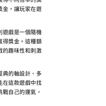
獎金，讓玩家在遊
利遊戲是一個隨機
贏得獎金。這種額
戲的趣味性和刺激
經典的軸設計、多
能在這款遊戲中找
挑戰自己的運氣，