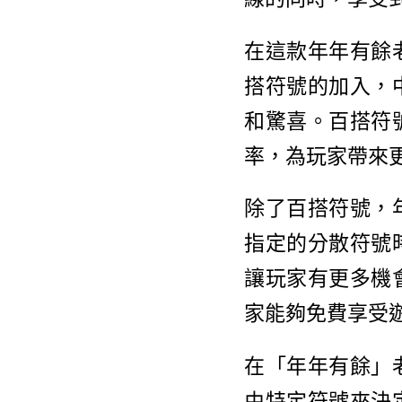
在這款年年有餘
搭符號的加入，
和驚喜。百搭符
率，為玩家帶來
除了百搭符號，
指定的分散符號
讓玩家有更多機
家能夠免費享受
在「年年有餘」
由特定符號來決