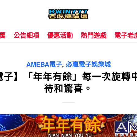
萬
公告細項
優惠活動
熱門遊戲
電子老
AMEBA電子
,
必贏電子娛樂城
A電子】「年年有餘」每一次旋轉
待和驚喜。