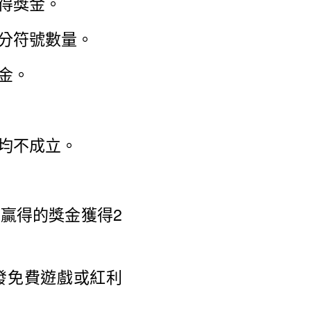
得獎金。
分符號數量。
金。
均不成立。
贏得的獎金獲得2
發免費遊戲或紅利