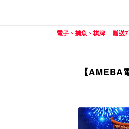
電子、捕魚、棋牌
贈送7
【AMEB