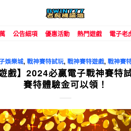
萬
公告細項
優惠活動
熱門遊戲
電子老
子娛樂城
,
戰神賽特試玩
,
戰神賽特遊戲
,
戰神賽
遊戲】2024必贏電子戰神賽特
賽特體驗金可以領！