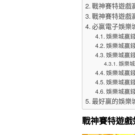
戰神賽特遊戲
戰神賽特遊戲
必贏電子娛樂
娛樂城贏
娛樂城贏
娛樂城贏
娛樂城
娛樂城贏
娛樂城贏
娛樂城贏
最好贏的娛樂
戰神賽特遊戲