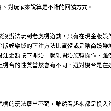
目、對玩家來說算是不錯的回饋方式。
然沒辦法玩到老虎機遊戲，只有在現金版娛
金版娛樂城的下注方法比實體或是幣商娛樂
投注金額按下開始，就能開始旋轉操作，雖
但機台的性質當然會有不同，選對機台是在
虎機的玩法層出不窮，雖然看起來都是投入