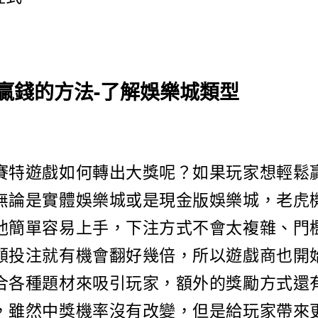
贏錢的方法-了解娛樂城類型
賽特遊戲如何轉出大獎呢？如果玩家想輕鬆
無論是實體娛樂城或是現金版娛樂城，老虎
他簡單容易上手，下注方式不會太複雜、門
額投注就有機會翻好幾倍，所以遊戲商也開
合各種題材來吸引玩家，額外的獎勵方式還
，雖然中獎機率沒有改變，但是給玩家帶來