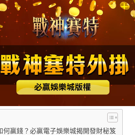
如何贏錢？必贏電子娛樂城揭開發財秘笈