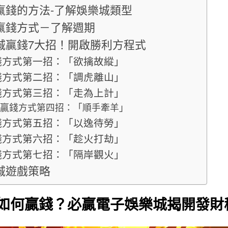
贏錢的方法-了解娛樂城類型
贏錢方式－了解週期
城贏錢7大招！開啟勝利方程式
錢方式第一招：「欲擒故縱」
錢方式第二招：「調虎離山」
錢方式第三招：「走為上計」
贏錢方式第四招：「順手牽羊」
錢方式第五招：「以逸待勞」
錢方式第六招：「趁火打劫」
錢方式第七招：「隔岸觀火」
城遊戲策略
如何贏錢？必贏電子娛樂城揭開發財