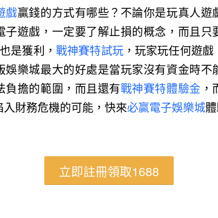
遊戲
贏錢的方式有哪些？不論你是玩真人遊
電子遊戲，一定要了解止損的概念，而且只
元也是獲利，
戰神賽特試玩
，玩家玩任何遊戲
版娛樂城最大的好處是當玩家沒有資金時不
法負擔的範圍，而且還有
戰神賽特體驗金
，
陷入財務危機的可能，快來
必贏電子娛樂城
體
立即註冊領取1688