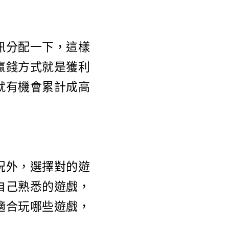
訊分配一下，這樣
贏錢方式就是獲利
就有機會累計成高
況外，選擇對的遊
自己熟悉的遊戲，
適合玩哪些遊戲，