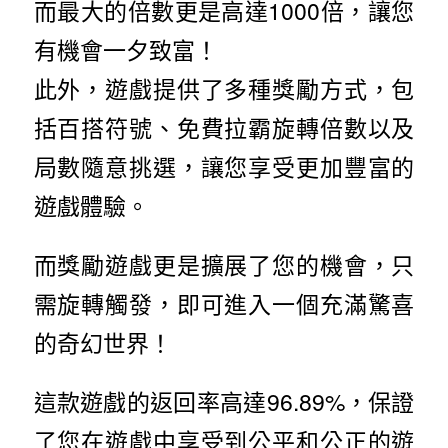
而最大的倍數更是高達1000倍，讓您
有機會一夕致富！
此外，遊戲提供了多種獎勵方式，包
括百搭符號、免費拉霸旋轉倍數以及
局數隨意挑選，讓您享受更加豐富的
遊戲體驗。
而獎勵遊戲更是擴展了您的機會，只
需旋轉觸發，即可進入一個充滿驚喜
的奇幻世界！
這款遊戲的返回率高達96.89%，保證
了您在遊戲中享受到公平和公正的遊