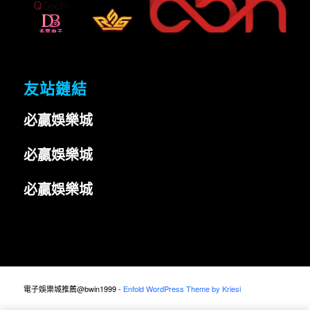
友站鏈結
必贏娛樂城
必贏娛樂城
必贏娛樂城
電子娛樂城推薦@bwin1999 -
Enfold WordPress Theme by Kriesi