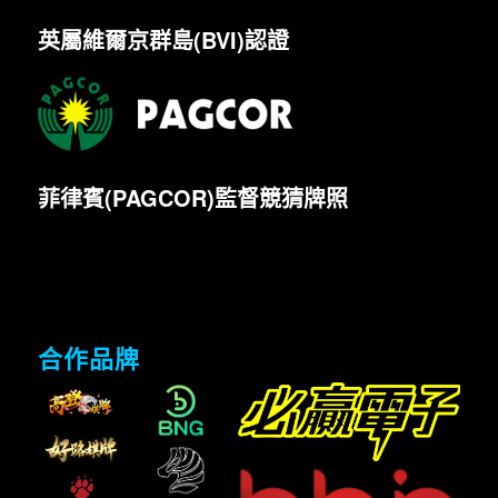
英屬維爾京群島(BVI)認證
菲律賓(PAGCOR)監督競猜牌照
合作品牌