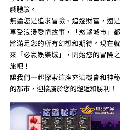
戲體驗。
無論您是追求冒險、追逐財富，還是
享受浪漫愛情故事，「慾望城市」都
將滿足您的所有幻想和期待。現在就
來「必贏娛樂城」，開始您的冒險之
旅吧！
讓我們一起探索這座充滿機會和神秘
的都市，迎接屬於您的邂逅和勝利！