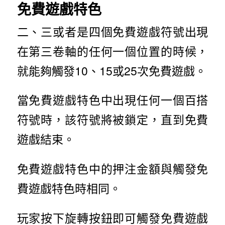
免費遊戲特色
二、三或者是四個免費遊戲符號出現
在第三卷軸的任何一個位置的時候，
就能夠觸發10、15或25次免費遊戲。
當免費遊戲特色中出現任何一個百搭
符號時，該符號將被鎖定，直到免費
遊戲結束。
免費遊戲特色中的押注金額與觸發免
費遊戲特色時相同。
玩家按下旋轉按鈕即可觸發免費遊戲