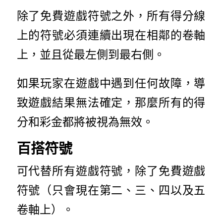
除了免費遊戲符號之外，所有得分線
上的符號必須連續出現在相鄰的卷軸
上，並且從最左側到最右側。
如果玩家在遊戲中遇到任何故障，導
致遊戲結果無法確定，那麼所有的得
分和彩金都將被視為無效。
百搭符號
可代替所有遊戲符號，除了免費遊戲
符號（只會現在第二、三、四以及五
卷軸上）。