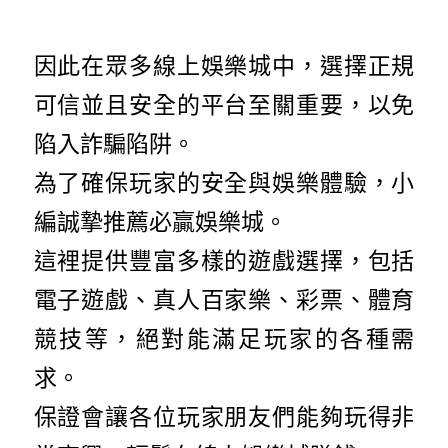
因此在眾多線上娛樂城中，選擇正規
可信並且安全的平台至關重要，以免
陷入詐騙陷阱。
為了確保玩家的安全與娛樂體驗，小
編誠摯推薦必贏娛樂城。
這裡提供豐富多樣的遊戲選擇，包括
電子遊戲、真人百家樂、彩票、體育
競技等，絕對能滿足玩家的各種需
求。
保證會讓各位玩家朋友們能夠玩得非