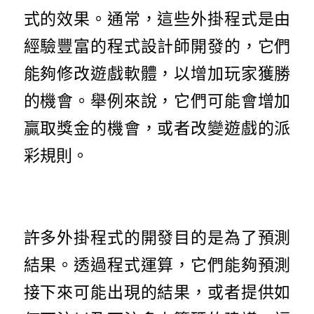
式的效果。通常，這些外掛程式是由
經驗豐富的程式設計師開發的，它們
能夠修改遊戲軟體，以增加玩家獲勝
的機會。舉例來說，它們可能會增加
贏取獎金的機會，或者改變遊戲的派
彩規則。
許多外掛程式的開發目的是為了預測
結果。透過程式運算，它們能夠預測
接下來可能出現的結果，或者提供如