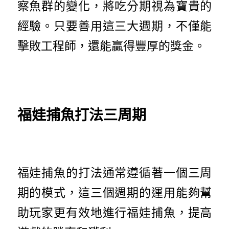
察魚群的變化，將吃分期視為寶貴的
經驗。只要善用這三大週期，不僅能
擊敗工程師，還能贏得豐厚的獎金。
福娃捕魚打法三周期
福娃捕魚的打法通常遵循著一個三周
期的模式，這三個週期的運用能夠幫
助玩家更有效地進行福娃捕魚，提高