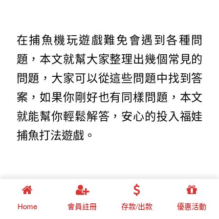
在捕魚機玩遊戲難免會遇到各種問
題，本文就幫大家整理出幾個常見的
問題，大家可以從這些問題中找到答
案，如果你剛好也有同樣問題，本文
就能幫你輕鬆解答，安心的投入福娃
捕魚打法遊戲。
Q：福娃捕魚機有哪些遊戲廳可選
Home
會員註冊
存款/出款
優惠活動
擇？