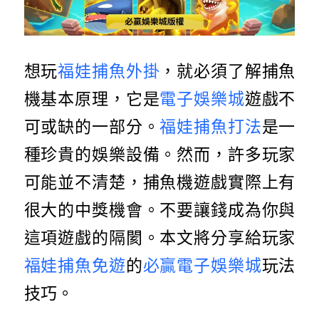
想玩
福娃捕魚外掛
，就必須了解捕魚
機基本原理，它是
電子娛樂城
遊戲不
可或缺的一部分。
福娃捕魚打法
是一
種珍貴的娛樂設備。然而，許多玩家
可能並不清楚，捕魚機遊戲實際上有
很大的中獎機會。不要讓錢成為你與
這項遊戲的隔閡。本文將分享給玩家
福娃捕魚免遊
的
必贏電子娛樂城
玩法
技巧。