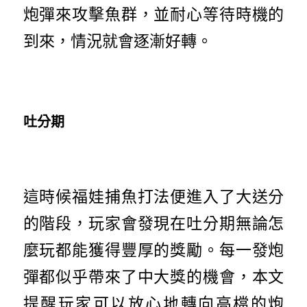
炮彈來攻擊魚群，並耐心等待時機的
到來，情況就會逐漸好轉。
吐分期
這時候福娃捕魚打法便進入了大送分
的階段，玩家會發現在吐分期無論怎
麼玩都能獲得豐厚的獎勵。每一發炮
彈都似乎帶來了中大獎的機會，本文
提醒玩家可以放心地轉向高檔的炮