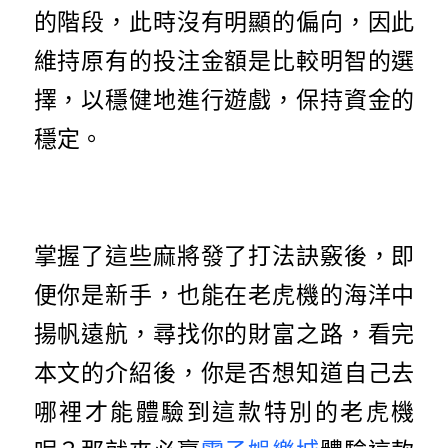
的階段，此時沒有明顯的偏向，因此
維持原有的投注金額是比較明智的選
擇，以穩健地進行遊戲，保持資金的
穩定。
掌握了這些麻將發了打法訣竅後，即
便你是新手，也能在老虎機的海洋中
揚帆遠航，尋找你的財富之路，看完
本文的介紹後，你是否想知道自己去
哪裡才能體驗到這款特別的老虎機