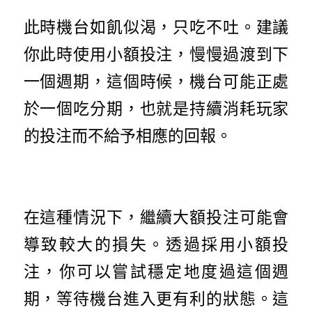
此時機台如飢似渴，只吃不吐。建議
你此時使用小額投注，慢慢過渡到下
一個週期，這個時候，機台可能正處
於一個吃分期，也就是持續消耗玩家
的投注而不給予相應的回報。
在這種情況下，繼續大額投注可能會
導致較大的損失。透過採用小額投
注，你可以嘗試穩定地度過這個週
期，等待機台進入更有利的狀態。這