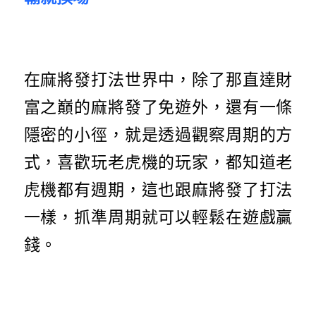
在麻將發打法世界中，除了那直達財
富之巔的麻將發了免遊外，還有一條
隱密的小徑，就是透過觀察周期的方
式，喜歡玩老虎機的玩家，都知道老
虎機都有週期，這也跟麻將發了打法
一樣，抓準周期就可以輕鬆在遊戲贏
錢。