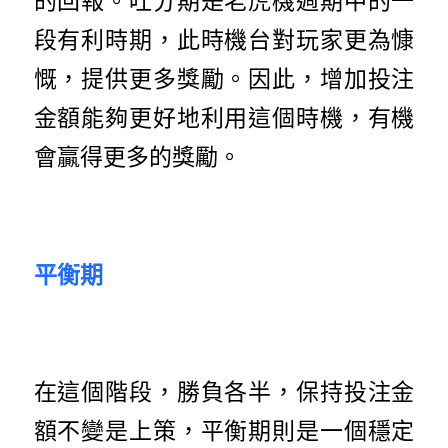
段有利時期，此時機台對玩家更為慷
慨，提供更多獎勵。因此，增加投注
金額能夠更好地利用這個時機，有機
會贏得更多的獎勵。
平衡期
在這個階段，勝負各半，保持投注金
額不變是上策，平衡期則是一個穩定