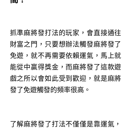
抓準麻將發打法的玩家，會直接通往
財富之門，只要想辦法觸發麻將發了
免遊，就不再需要依賴運氣，馬上就
能從中贏得獎金，而麻將發了這款遊
戲之所以會如此受到歡迎，就是麻將
發了免遊觸發的頻率很高。
了解麻將發了打法不僅僅是靠運氣，