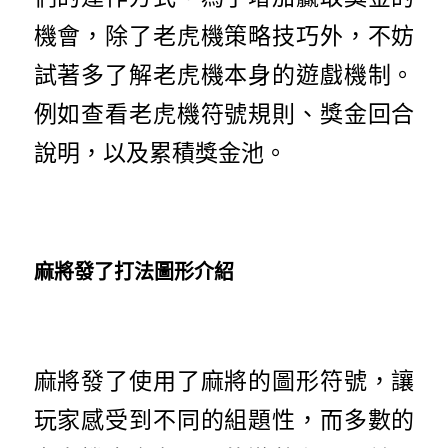
機會，除了老虎機策略技巧外，不妨
試著多了解老虎機本身的遊戲機制。
例如查看老虎機符號規則、獎金回合
說明，以及累積獎金池。
麻將發了打法圖形介紹
麻將發了使用了麻將的圖形符號，讓
玩家感受到不同的組題性，而多數的