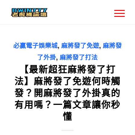
必贏電子娛樂城
,
麻將發了免遊
,
麻將發
了外掛
,
麻將發了打法
【最新超狂麻將發了打
法】麻將發了免遊何時觸
發？開麻將發了外掛真的
有用嗎？一篇文章讓你秒
懂