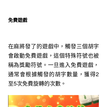
免費遊戲
在麻將發了的遊戲中，觸發三個胡字
會啟動免費遊戲，這個特殊符號也被
稱為獎勵符號。一旦進入免費遊戲，
通常會根據觸發的胡字數量，獲得2
至5次免費旋轉的次數。