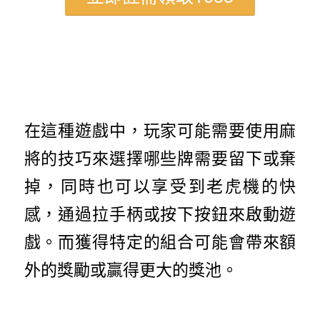
在這種遊戲中，玩家可能需要使用麻
將的技巧來選擇哪些牌需要留下或棄
掉，同時也可以享受到老虎機的快
感，通過拉手柄或按下按鈕來啟動遊
戲。而獲得特定的組合可能會帶來額
外的獎勵或贏得更大的獎池。