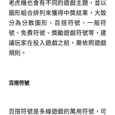
老虎機也會有不同的遊戲主題，並以
圖形組合排列來獲得中獎結果，大致
分為分散圖形、百搭符號、一般符
號、免費符號、獎勵遊戲符號等，建
議玩家在投入遊戲之前，需依照遊戲
規則。
百搭符號
百搭符號是多線遊戲的萬用符號，可