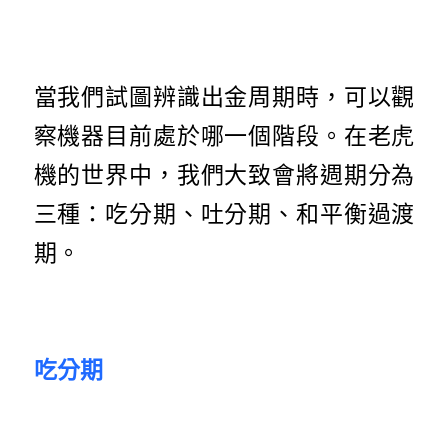
當我們試圖辨識出金周期時，可以觀
察機器目前處於哪一個階段。在老虎
機的世界中，我們大致會將週期分為
三種：吃分期、吐分期、和平衡過渡
期。
吃分期