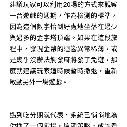
建議玩家可以利用20場的方式來觀察
一台遊戲的週期，作為檢測的標準，
因為這個數字恰到好處地坐落在過少
與過多的金字塔頂端。如果在這段旅
程中，發現金幣的迴響異常稀薄，或
是幾乎沒辦法觸發麻將發了免遊，那
麼就建議玩家這時候暫時撤退，重新
啟動另外一場遊戲。
遇到吃分期就代表，系統已悄悄地為
你換了一個戰場。這種策略，或許看