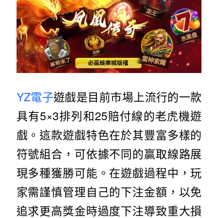
YZ電子
遊戲是目前市場上流行的一款
具有5×3排列和25賠付線的老虎機遊
戲。這款遊戲特色在於其豐富多樣的
符號組合，可依據不同的贏取線路展
現多種獲勝可能。在遊戲過程中，玩
家需謹慎管理自己的下注金額，以免
追求更高獎金時過度下注導致重大損