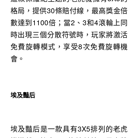
格局，提供30條賠付線，最高獎金倍
數達到1100倍；當2、3和4滾輪上同
時出現三個分散符號時，玩家將激活
免費旋轉模式，享受8次免費旋轉機
會。
埃及豔后
埃及豔后是一款具有3X5排列的老虎