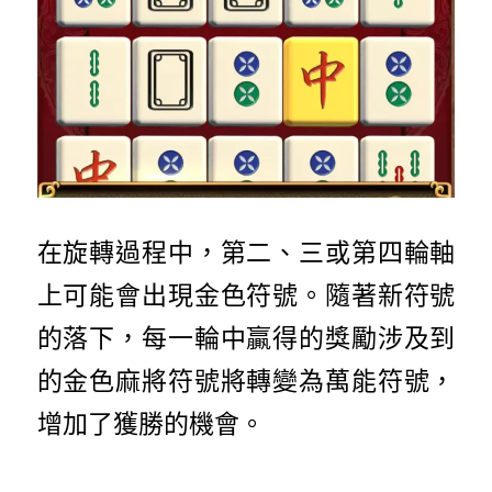
在旋轉過程中，第二、三或第四輪軸
上可能會出現金色符號。隨著新符號
的落下，每一輪中贏得的獎勵涉及到
的金色麻將符號將轉變為萬能符號，
增加了獲勝的機會。