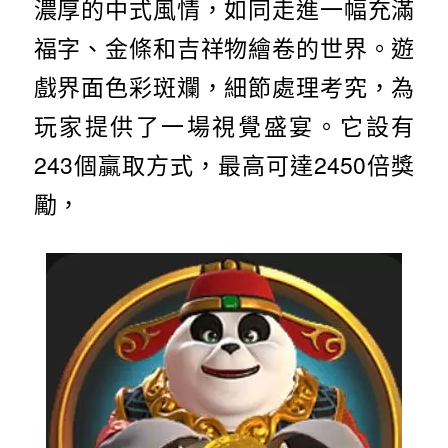
濃厚的中式風情，如同走進一幅充滿
福字、金條和吉祥物繪卷的世界。遊
戲界面色彩斑斕，細節處理考究，為
玩家提供了一場視覺盛宴。它設有
243個贏取方式，最高可達2450倍獎
勵，