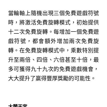
當輪軸上隨機出現三個免費遊戲符號
時，將激活免費旋轉模式，初始提供
十二次免費旋轉。每增加一個免費遊
戲符號，都會額外增加兩次免費旋
轉。在免費旋轉模式中，乘數特別提
升至兩倍、四倍、六倍甚至十倍，最
多可獲得九十九次的免費遊戲機會，
大大提升了贏得豐厚獎勵的可能性。
大鬧天宮