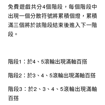
免費遊戲共分4個階段，每個階段中
出現一個分散符號將累積個燈，累積
滿三個將於該階段結束後進入下一階
段。
階段1：於4、5滾輪出現滿軸百搭
階段2：於3、4、5滾輪出現滿軸百搭
階段3：於2、3、4、5滾輪出現滿軸
百搭