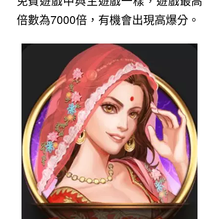
免費遊戲中與主遊戲一樣，遊戲最高
倍數為7000倍，有機會出現高爆分。