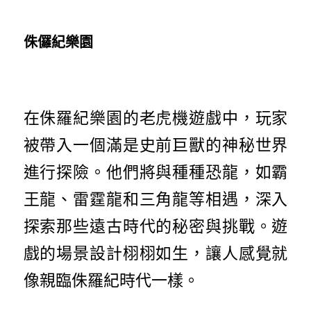
侏儸紀樂園
在侏羅紀樂園的老虎機遊戲中，玩家
被帶入一個滿是史前巨獸的神秘世界
進行探險。他們將與種種恐龍，如霸
王龍、雷霆龍和三角龍等相遇，深入
探索那些遠古時代的秘密與挑戰。遊
戲的場景設計栩栩如生，讓人感覺就
像親臨侏羅紀時代一樣。