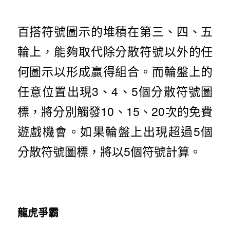
百搭符號圖示的堆積在第三、四、五
輪上，能夠取代除分散符號以外的任
何圖示以形成贏得組合。而輪盤上的
任意位置出現3、4、5個分散符號圖
標，將分別觸發10、15、20次的免費
遊戲機會。如果輪盤上出現超過5個
分散符號圖標，將以5個符號計算。
龍虎爭霸