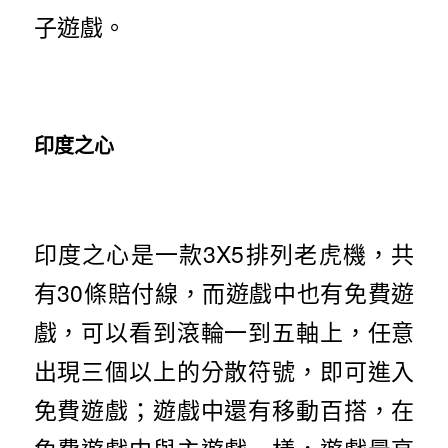
子遊戲。
印度之心
印度之心是一款3X5排列老虎機，共
有30條賠付線，而遊戲中也有免費遊
戲，可以看到滾輪一到五軸上，任意
出現三個以上的分散符號，即可進入
免費遊戲；遊戲中還有移動百搭，在