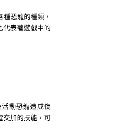
各種恐龍的種類，
也代表著遊戲中的
及活動恐龍造成傷
電交加的技能，可