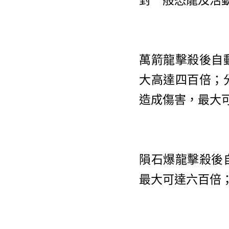
萬箭龍擊殺後自
大高達四百倍；
造成傷害，最大
隕石爆龍擊殺後
最大可達六百倍