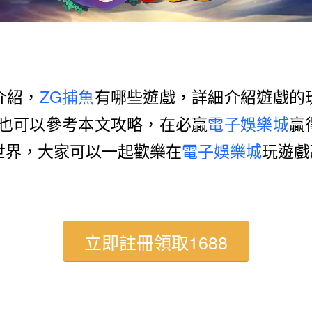
介紹，
ZG捕魚
有哪些遊戲，詳細介紹遊戲的
魚也可以參考本文攻略，在必贏
電子娛樂城
贏
世界，大家可以一起歡樂在
電子娛樂城
玩遊戲
立即註冊領取1688