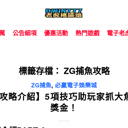
萬
公告細項
優惠活動
熱門遊戲
電子老
標籤存檔：
ZG捕魚攻略
ZG捕魚
,
必贏電子娛樂城
機攻略介紹】5項技巧助玩家抓大
獎金！