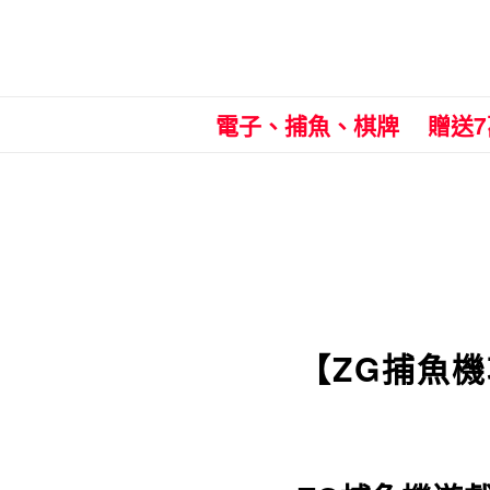
電子、捕魚、棋牌
贈送7
【ZG捕魚