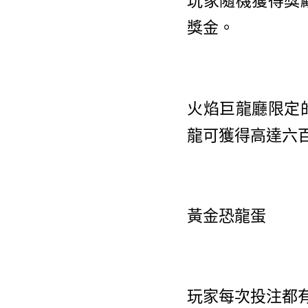
獎金。
火焰巨龍廳限定
龍可獲得高達六
黃金恐龍蛋
玩家每次投注都