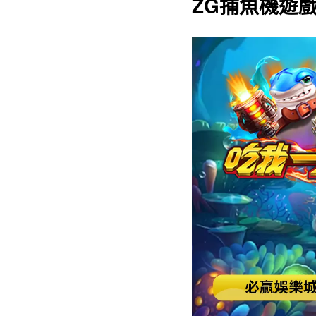
ZG捕魚機遊戲