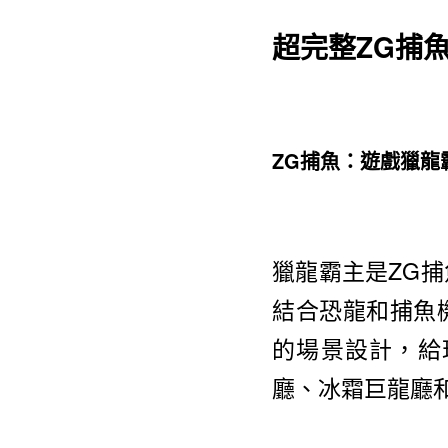
超完整ZG
捕
ZG捕魚：遊戲獵龍
獵龍霸主是ZG
結合恐龍和捕魚
的場景設計，給
廳、冰霜巨龍廳