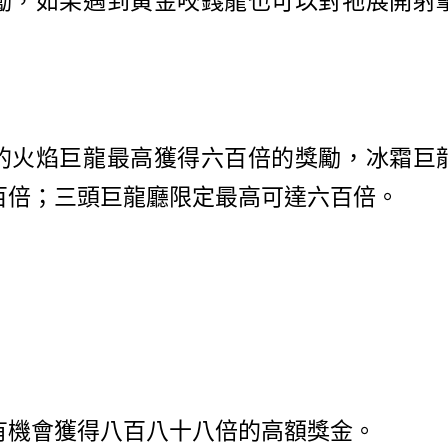
的火焰巨龍最高獲得六百倍的獎勵，冰霜巨
百倍；三頭巨龍廳限定最高可達六百倍。
有機會獲得八百八十八倍的高額獎金。