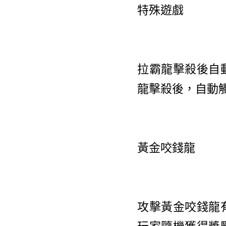
特殊遊戲
拉霸龍擊殺後自
龍擊殺後，自動
黃金咬錢龍
攻擊黃金咬錢龍
玩家隨機獲得獎