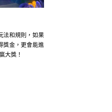
玩法和規則，如果
得獎金，更會能進
贏大獎！