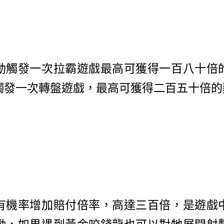
動觸發一次拉霸遊戲最高可獲得一百八十倍
觸發一次轉盤遊戲，最高可獲得二百五十倍的
有機率增加賠付倍率，高達三百倍，是遊戲
勵，如果遇到黃金咬錢龍也可以對牠展開射