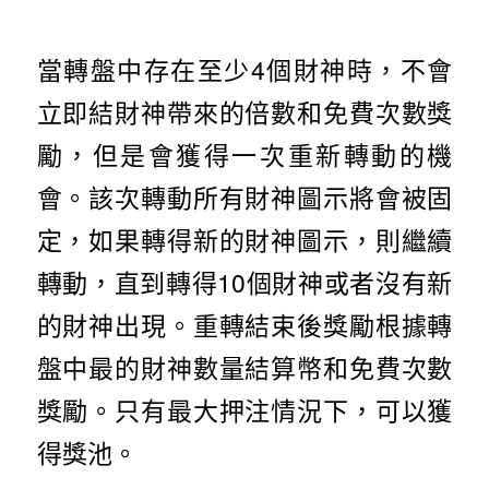
當轉盤中存在至少4個財神時，不會
立即結財神帶來的倍數和免費次數獎
勵，但是會獲得一次重新轉動的機
會。該次轉動所有財神圖示將會被固
定，如果轉得新的財神圖示，則繼續
轉動，直到轉得10個財神或者沒有新
的財神出現。重轉結束後獎勵根據轉
盤中最的財神數量結算幣和免費次數
獎勵。只有最大押注情況下，可以獲
得獎池。