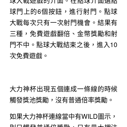
球大戰遊戲的介面。在點球介面選點
球門上的6個按鈕，進行射門。點球
大戰每次只有一次射門機會。結果有
三種，免費遊戲翻倍、金幣獎勵和射
門不中。點球大戰結束之後，進入10
次免費遊戲。
大力神杯出現五個連成一條線的時候
觸發獎池獎勵，沒有普通倍率獎勵。
如果大力神杯連線當中有WILD圖示，