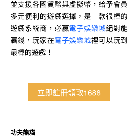
並支援各國貨幣與虛擬幣，給予會員
多元便利的遊戲選擇，是一款很棒的
遊戲系統商，必贏
電子娛樂城
絕對能
贏錢，玩家在
電子娛樂城
裡可以玩到
最棒的遊戲！
立即註冊領取1688
功夫熊貓