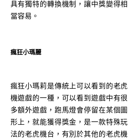
具有獨特的轉換機制，讓中獎變得相
當容易。
瘋狂小瑪麗
瘋狂小瑪莉是傳統上可以看到的老虎
機遊戲的一種，可以看到遊戲中有很
多額外遊戲，跑馬燈會停留在某個圖
形上，就能獲得獎金，是一款特殊玩
法的老虎機台，有別於其他的老虎機