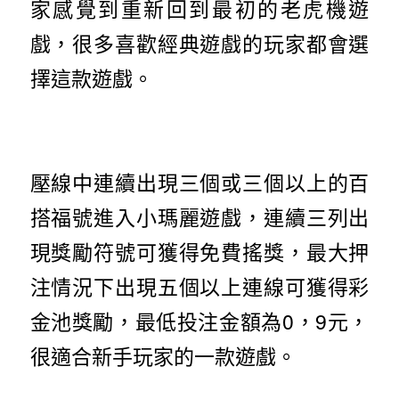
家感覺到重新回到最初的老虎機遊
戲，很多喜歡經典遊戲的玩家都會選
擇這款遊戲。
壓線中連續出現三個或三個以上的百
搭福號進入小瑪麗遊戲，連續三列出
現獎勵符號可獲得免費搖獎，最大押
注情況下出現五個以上連線可獲得彩
金池獎勵，最低投注金額為0，9元，
很適合新手玩家的一款遊戲。