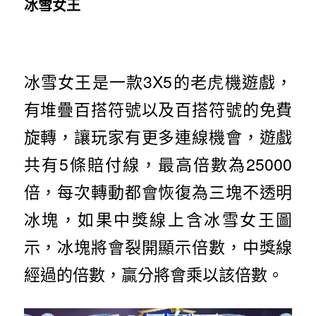
冰雪女王
冰雪女王是一款3X5的老虎機遊戲，
有堆疊百搭符號以及百搭符號的免費
旋轉，讓玩家有更多連線機會，遊戲
共有5條賠付線，最高倍數為25000
倍，每次轉動都會恢復為三塊不透明
冰塊，如果中獎線上含冰雪女王圖
示，冰塊將會裂開顯示倍數，中獎線
經過的倍數，贏分將會乘以該倍數。