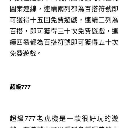
圖案連線，連續兩列都為百搭符號即
可獲得十五回免費遊戲，連續三列為
百搭，即可獲得三十次免費遊戲，連
續四裂都為百搭符號即可獲得五十次
免費遊戲。
超級777
超級777老虎機是一款很好玩的遊