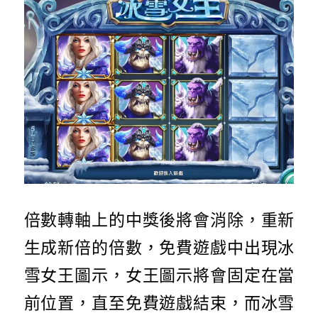
倍數轉軸上的中獎後將會消除，重新
生成新倍的倍數，免費遊戲中出現冰
雪女王圖示，女王圖示將會固定在當
前位置，直至免費遊戲結束，而冰雪