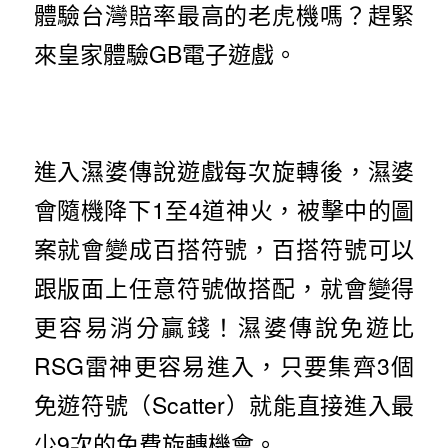
體驗台灣賠率最高的老虎機嗎？趕緊
來皇家體驗GB電子遊戲。
進入濕婆傳說遊戲每次旋轉後，濕婆
會隨機降下1至4道神火，被擊中的圖
案就會變成百搭符號，百搭符號可以
跟版面上任意符號做搭配，就會變得
更容易消分贏錢！濕婆傳說免遊比
RSG雷神更容易進入，只要集齊3個
免遊符號（Scatter）就能直接進入最
少9次的免費旋轉機會。