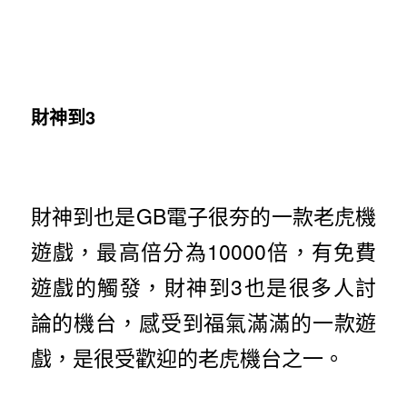
財神到3
財神到也是GB電子很夯的一款老虎機
遊戲，最高倍分為10000倍，有免費
遊戲的觸發，財神到3也是很多人討
論的機台，感受到福氣滿滿的一款遊
戲，是很受歡迎的老虎機台之一。