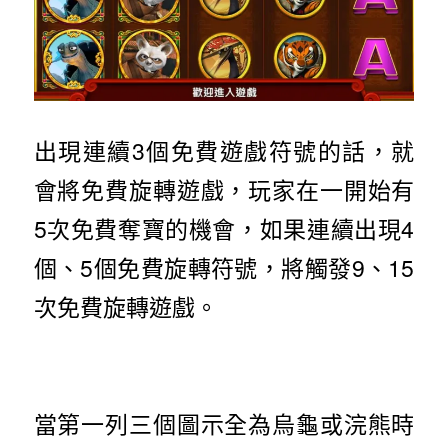
出現連續3個免費遊戲符號的話，就
會將免費旋轉遊戲，玩家在一開始有
5次免費奪寶的機會，如果連續出現4
個、5個免費旋轉符號，將觸發9、15
次免費旋轉遊戲。
當第一列三個圖示全為烏龜或浣熊時