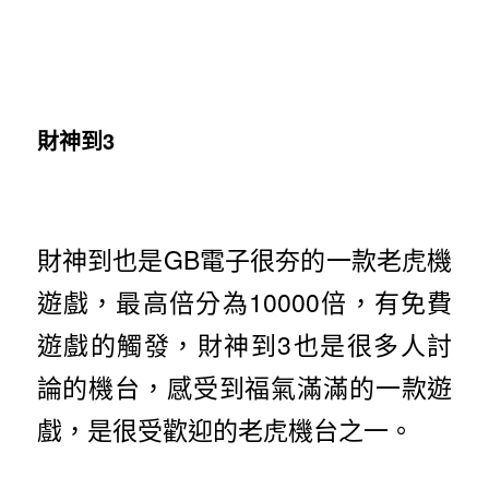
財神到3
財神到也是GB電子很夯的一款老虎機
遊戲，最高倍分為10000倍，有免費
遊戲的觸發，財神到3也是很多人討
論的機台，感受到福氣滿滿的一款遊
戲，是很受歡迎的老虎機台之一。