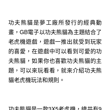
功夫熊貓是夢工廠所發行的經典動
畫，GB電子以功夫熊貓為主題結合了
老虎機遊戲，遊戲一推出就受到玩家
的喜愛，在遊戲中可以看到可愛的功
夫熊貓，如果你也喜歡功夫熊貓的主
題，可以來玩看看，就來介紹功夫熊
貓老虎機玩法和規則。
功夫熊貓是一款3X5老虎機，總共有9