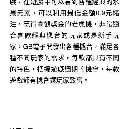
戲，在遊戲中可以看到各種經典的水
果元素，可以利用最低金額0.9元賭
注，贏得高額獎金的老虎機，非常適
合喜歡經典機台的玩家或是新手玩
家，GB電子開發出各種機台，滿足各
種不同玩家的需求，每款都具有不同
的特色，把握遊戲週期的機會，每款
遊戲都有機會讓玩家致富。