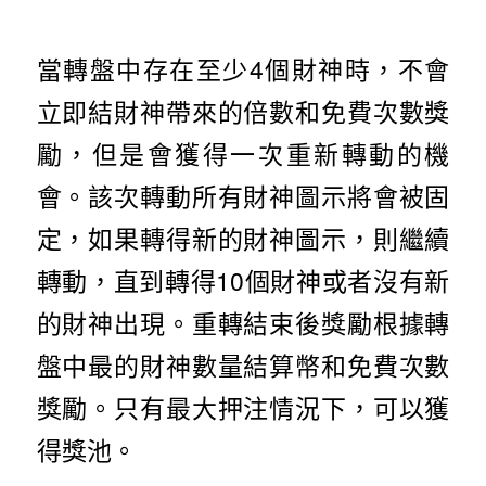
當轉盤中存在至少4個財神時，不會
立即結財神帶來的倍數和免費次數獎
勵，但是會獲得一次重新轉動的機
會。該次轉動所有財神圖示將會被固
定，如果轉得新的財神圖示，則繼續
轉動，直到轉得10個財神或者沒有新
的財神出現。重轉結束後獎勵根據轉
盤中最的財神數量結算幣和免費次數
獎勵。只有最大押注情況下，可以獲
得獎池。