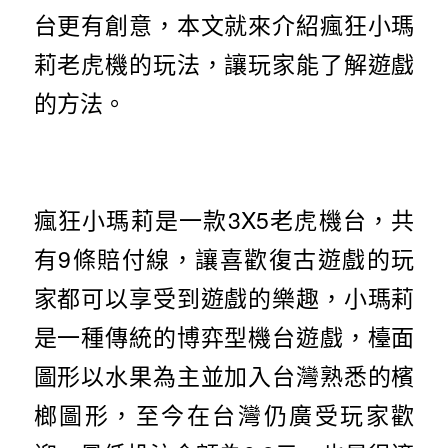
台更有創意，本文就來介紹瘋狂小瑪
莉老虎機的玩法，讓玩家能了解遊戲
的方法。
瘋狂小瑪莉是一款3X5老虎機台，共
有9條賠付線，讓喜歡復古遊戲的玩
家都可以享受到遊戲的樂趣，小瑪莉
是一種傳統的博弈型機台遊戲，檯面
圖形以水果為主並加入台灣熟悉的檳
榔圖形，至今在台灣仍廣受玩家歡