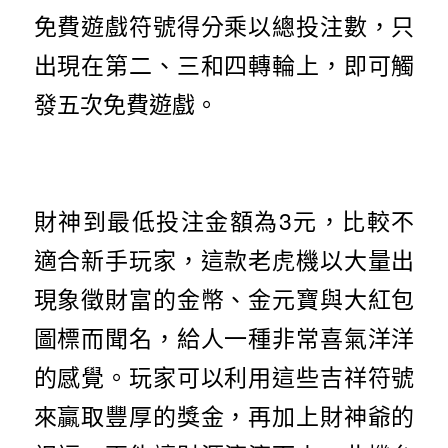
免費遊戲符號得分乘以總投注數，只
出現在第二、三和四轉輪上，即可觸
發五次免費遊戲。
財神到最低投注金額為3元，比較不
適合新手玩家，這款老虎機以大量出
現象徵財富的金幣、金元寶與大紅包
圖標而聞名，給人一種非常喜氣洋洋
的感覺。玩家可以利用這些吉祥符號
來贏取豐厚的獎金，再加上財神爺的