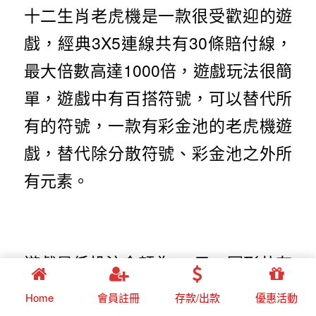
十二生肖老虎機是一款很受歡迎的遊
戲，經典3X5連線共有30條賠付線，
最大倍數高達1000倍，遊戲玩法很簡
單，遊戲中有百搭符號，可以替代所
有的符號，一款有彩金池的老虎機遊
戲，替代除分散符號、彩金池之外所
有元素。
遊戲最低投注金額為0.9元，圖形共有
十二生肖，每種圖形都會有不同的連
Home
會員註冊
存款/出款
優惠活動