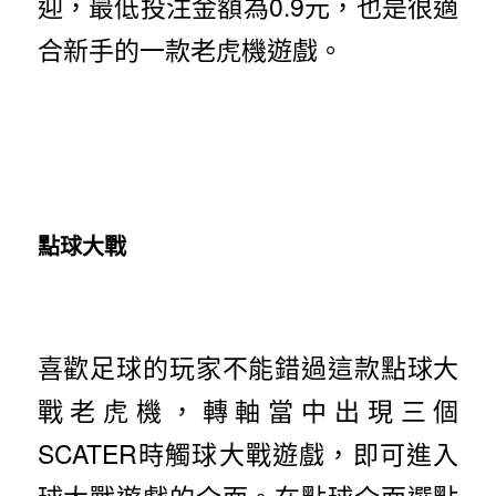
迎，最低投注金額為0.9元，也是很適
合新手的一款老虎機遊戲。
點球大戰
喜歡足球的玩家不能錯過這款點球大
戰老虎機，轉軸當中出現三個
SCATER時觸球大戰遊戲，即可進入