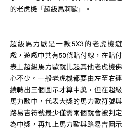
的老虎機「超級馬莉歐」。
超級馬力歐是一款5X3的老虎機遊
戲，遊戲中共有50條賠付線，在賠付
表上超級馬力歐就比起其他老虎機佛
心不少。一般老虎機都要由左至右連
續轉出三個圖示才算中獎，但在超級
馬力歐中，代表大獎的馬力歐符號與
路易吉符號最少僅需兩個就會被判定
為中獎，再加上馬力歐與路易吉圖示