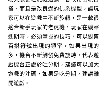
搭，而且是改良過的佛系機型，讓玩
家可以在遊戲中不斷旋轉，是一款很
適合新手玩家的老虎機，玩家在觀察
週期時，必須掌握的技巧，可以觀察
百搭符號出現的頻率，如果出現的
多，機台不斷觸發免費旋轉，代表遊
戲機台正處於吐分期，建議可以加大
遊戲的注碼，如果是吃分期，建議離
開遊戲。