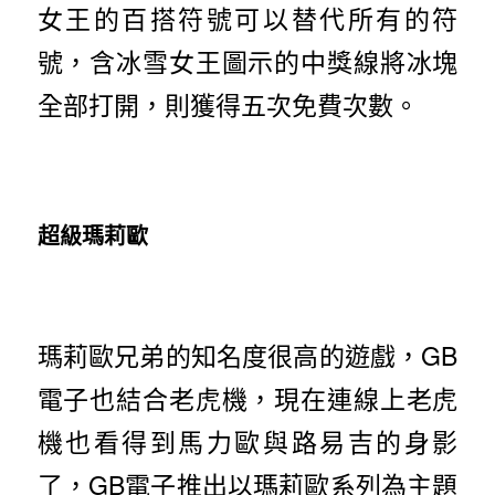
女王的百搭符號可以替代所有的符
號，含冰雪女王圖示的中獎線將冰塊
全部打開，則獲得五次免費次數。
超級瑪莉歐
瑪莉歐兄弟的知名度很高的遊戲，GB
電子也結合老虎機，現在連線上老虎
機也看得到馬力歐與路易吉的身影
了，GB電子推出以瑪莉歐系列為主題