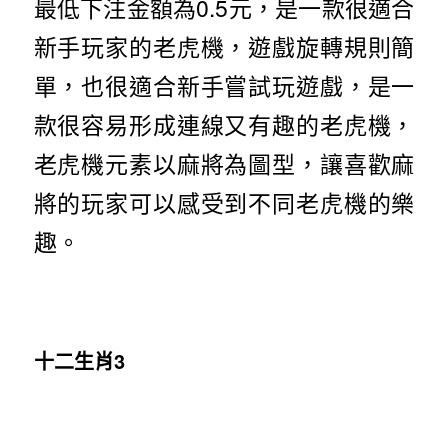
最低下注金額為0.5元，是一款很適合
新手玩家的老虎機，遊戲旋轉規則簡
單，也很適合新手嘗試玩遊戲，是一
款很容易形成連線又有趣的老虎機，
老虎機元素以麻將為圖型，讓喜歡麻
將的玩家可以感受到不同老虎機的樂
趣。
十二生肖3