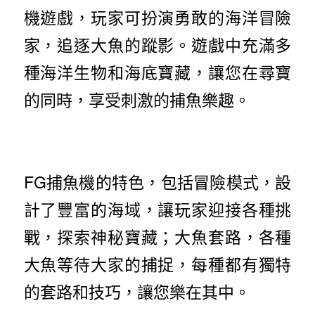
機遊戲，玩家可扮演勇敢的海洋冒險
家，追逐大魚的蹤影。遊戲中充滿多
種海洋生物和海底寶藏，讓您在尋寶
的同時，享受刺激的捕魚樂趣。
FG捕魚機的特色，包括冒險模式，設
計了豐富的海域，讓玩家迎接各種挑
戰，探索神秘寶藏；大魚套路，各種
大魚等待大家的捕捉，每種都有獨特
的套路和技巧，讓您樂在其中。