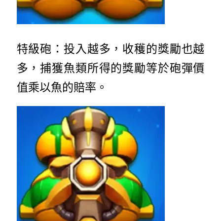
特級砲：投入越多，收穫的獎勵也越
多，捕獲魚類所得的獎勵等於砲彈價
值乘以魚的賠率。