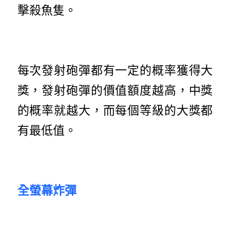
擊殺魚隻。
每次發射砲彈都有一定的概率獲得大
獎，發射砲彈的價值額度越高，中獎
的概率就越大，而每個等級的大獎都
有最低值。
全螢幕炸彈