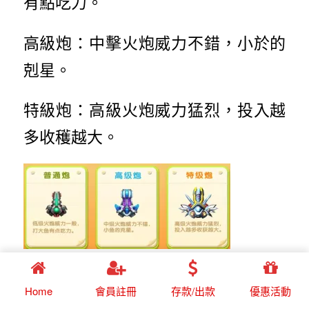
有點吃力。
高級炮：中擊火炮威力不錯，小於的
剋星。
特級炮：高級火炮威力猛烈，投入越
多收穫越大。
捕鳥達人
Home
會員註冊
存款/出款
優惠活動