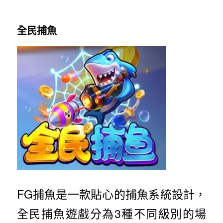
全民捕魚
FG捕魚是一款貼心的捕魚系統設計，
全民捕魚遊戲分為3種不同級別的場