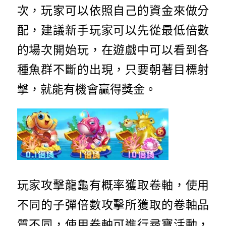
次，玩家可以依照自己的資金來做分
配，建議新手玩家可以先從最低倍數
的場次開始玩，在遊戲中可以看到各
種魚群不斷的出現，只要朝著目標射
擊，就能有機會贏得獎金。
玩家攻擊龍龜有概率獲取卷軸，使用
不同的子彈倍數攻擊所獲取的卷軸品
質不同，使用卷軸可進行尋寶活動，