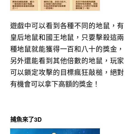
遊戲中可以看到各種不同的地鼠，有
皇后地鼠和國王地鼠，只要擊殺這兩
種地鼠就能獲得一百和八十的獎金，
另外還能看到其他倍數的地鼠，玩家
可以鎖定攻擊的目標瘋狂敲槌，絕對
有機會可以拿下高額的獎金！
捕魚來了
3D