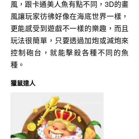
風，跟卡通美人魚有點不同，3D的畫
風讓玩家彷彿好像在海底世界一樣，
更能感受到遊戲不一樣的樂趣，而且
玩法很簡單，只要透過加炮或減炮來
控制砲台，就能擊殺各種不同的魚
種。
獵鼠達人