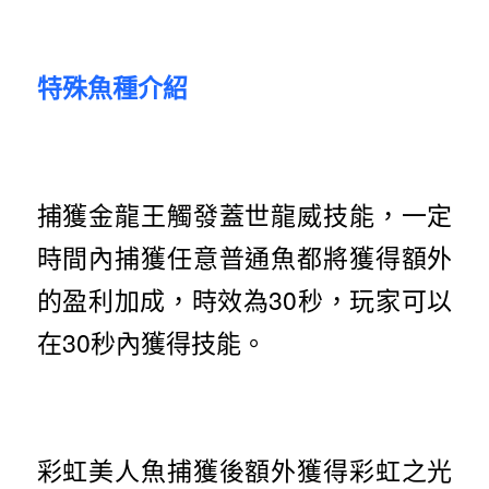
特殊魚種介紹
捕獲金龍王觸發蓋世龍威技能，一定
時間內捕獲任意普通魚都將獲得額外
的盈利加成，時效為30秒，玩家可以
在30秒內獲得技能。
彩虹美人魚捕獲後額外獲得彩虹之光