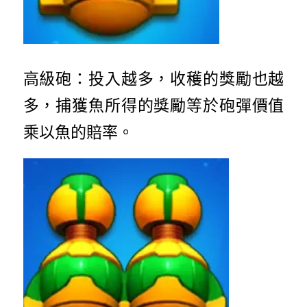
高級砲：投入越多，收穫的獎勵也越
多，捕獲魚所得的獎勵等於砲彈價值
乘以魚的賠率。