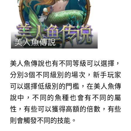
美人魚傳說也有不同等級可以選擇，
分別3個不同級別的場次，新手玩家
可以選擇低級別的門檻，在美人魚傳
說中，不同的魚種也會有不同的屬
性，有些可以獲得高額的倍數，有些
則會觸發不同的技能。