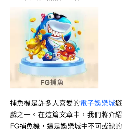
捕魚機是許多人喜愛的
電子娛樂城
遊
戲之一。在這篇文章中，我們將介紹
FG捕魚機，這是娛樂城中不可或缺的