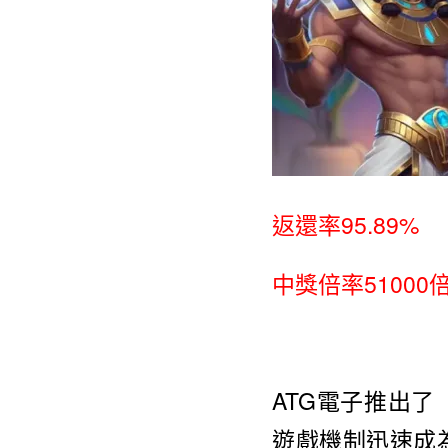
返還率95.89%
中獎倍率51000
ATG電子推出
遊戲機制迅速成