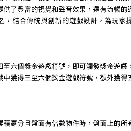
提供了豐富的視覺和聲音效果，還有流暢的
名，結合傳統與創新的遊戲設計，為玩家
四至六個獎金遊戲符號，即可觸發獎金遊戲
戲中獲得三至六個獎金遊戲符號，額外獲得
累積赢分且盤面有倍數物件時，盤面上的所