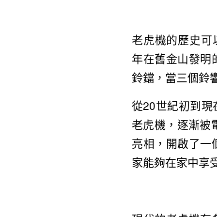
老虎機的歷史可以追
年在舊金山發明
鈴鐺，當三個鈴
從20世紀初到
老虎機，逐漸被
亮相，開啟了一
家能夠在家中享