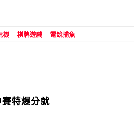
虎機
棋牌遊戲
電競捕魚
神賽特爆分就