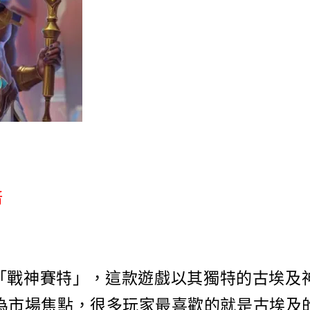
倍
了「戰神賽特」，這款遊戲以其獨特的古埃及
為市場焦點，很多玩家最喜歡的就是古埃及