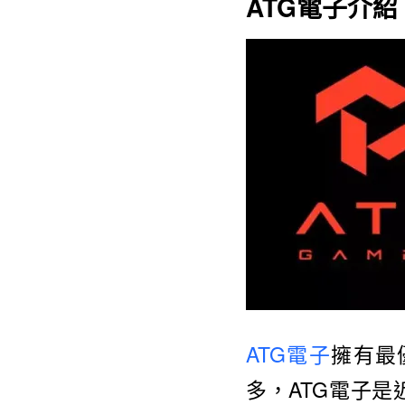
ATG電子介紹
ATG電子
擁有最
多，ATG電子