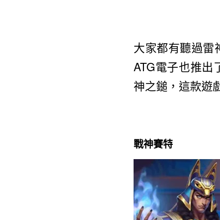
大家都有聽過雷
ATG電子也推
神之鎚，這款遊
戰神賽特