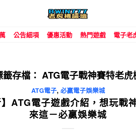
萬
公告細項
優惠活動
熱門遊戲
電子老
標籤存檔：
ATG電子戰神賽特老虎
ATG電子
,
必贏電子娛樂城
最新】ATG電子遊戲介紹，想玩戰
來這－必贏娛樂城