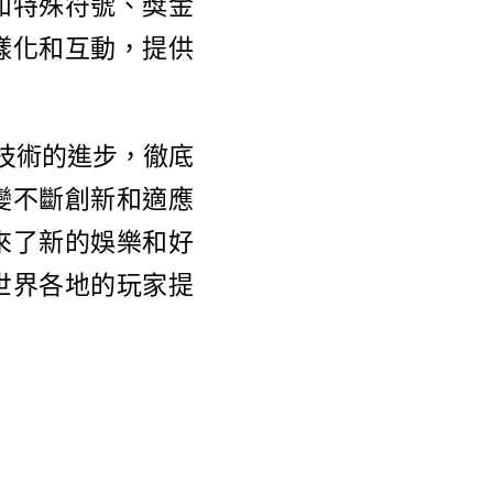
如特殊符號、獎金
樣化和互動，提供
技術的進步，徹底
變不斷創新和適應
來了新的娛樂和好
世界各地的玩家提