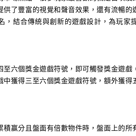
提供了豐富的視覺和聲音效果，還有流暢的
名，結合傳統與創新的遊戲設計，為玩家
四至六個獎金遊戲符號，即可觸發獎金遊戲
戲中獲得三至六個獎金遊戲符號，額外獲得
累積赢分且盤面有倍數物件時，盤面上的所