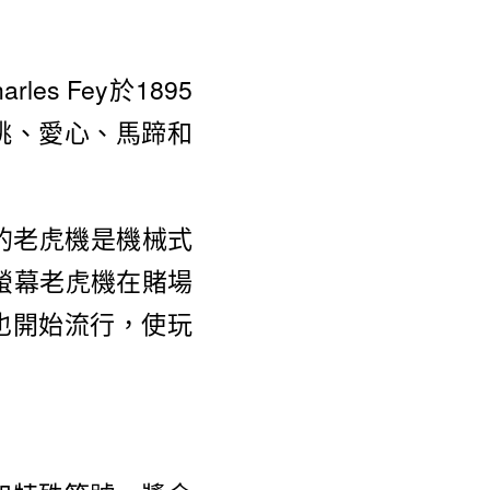
s Fey於1895
桃、愛心、馬蹄和
的老虎機是機械式
螢幕老虎機在賭場
也開始流行，使玩