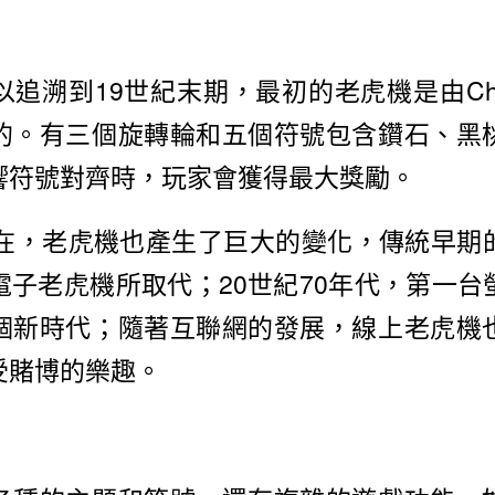
溯到19世紀末期，最初的老虎機是由Charle
的。有三個旋轉輪和五個符號包含鑽石、黑
響符號對齊時，玩家會獲得最大獎勵。
現在，老虎機也產生了巨大的變化，傳統早期
電子老虎機所取代；20世紀70年代，第一台
個新時代；隨著互聯網的發展，線上老虎機
受賭博的樂趣。