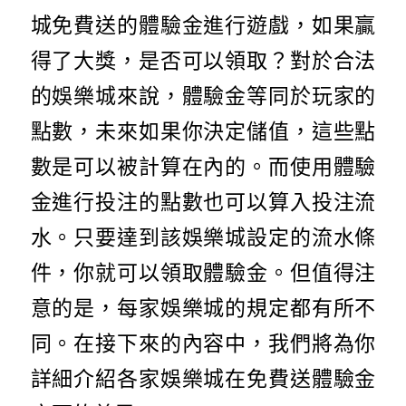
城免費送的體驗金進行遊戲，如果贏
得了大獎，是否可以領取？對於合法
的娛樂城來說，體驗金等同於玩家的
點數，未來如果你決定儲值，這些點
數是可以被計算在內的。而使用體驗
金進行投注的點數也可以算入投注流
水。只要達到該娛樂城設定的流水條
件，你就可以領取體驗金。但值得注
意的是，每家娛樂城的規定都有所不
同。在接下來的內容中，我們將為你
詳細介紹各家娛樂城在免費送體驗金