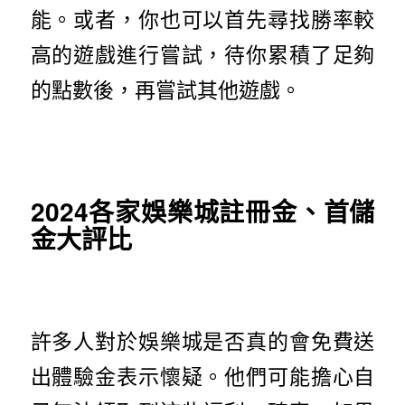
能。或者，你也可以首先尋找勝率較
高的遊戲進行嘗試，待你累積了足夠
的點數後，再嘗試其他遊戲。
2024
各家娛樂城註冊金、首儲
金大評比
許多人對於娛樂城是否真的會免費送
出體驗金表示懷疑。他們可能擔心自