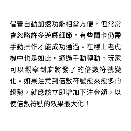
儘管自動加速功能相當方便，但常常
會忽略許多遊戲細節。有些關卡仍需
手動操作才能成功通過。在線上老虎
機中也是如此。通過手動轉動，玩家
可以觀察到麻將發了的倍數符號變
化。如果注意到倍數符號愈來愈多的
趨勢，就應該立即增加下注金額，以
使倍數符號的效果最大化！