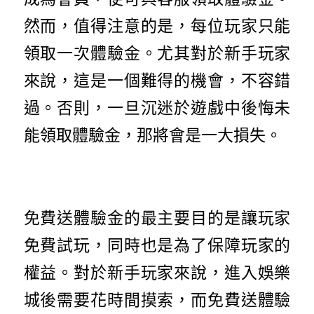
然而，值得注意的是，每位玩家只能
領取一次體驗金。尤其對於新手玩家
來說，這是一個難得的機會，不容錯
過。否則，一旦沉迷於遊戲中後悔未
能領取體驗金，那將會是一大損失。
免費送體驗金的最主要目的是讓玩家
免費試玩，同時也是為了保障玩家的
權益。對於新手玩家來說，進入娛樂
城後需要花時間摸索，而免費送體驗