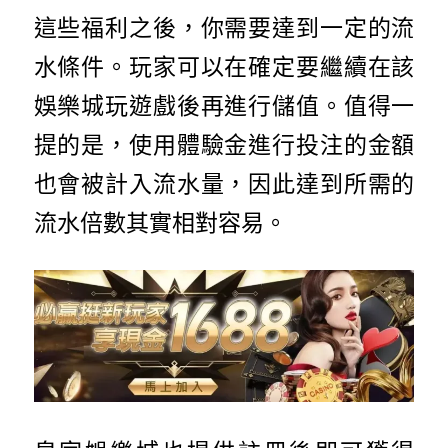
這些福利之後，你需要達到一定的流
水條件。玩家可以在確定要繼續在該
娛樂城玩遊戲後再進行儲值。值得一
提的是，使用體驗金進行投注的金額
也會被計入流水量，因此達到所需的
流水倍數其實相對容易。