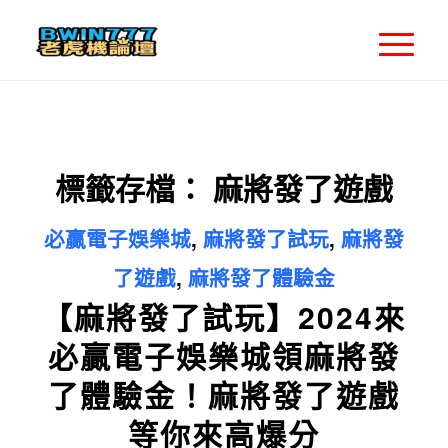
標籤存檔：
麻將發了遊戲
必贏電子娛樂城
,
麻將發了試玩
,
麻將發
了遊戲
,
麻將發了體驗金
【麻將發了試玩】2024來
必贏電子娛樂城領麻將發
了體驗金！麻將發了遊戲
等你來高爆分