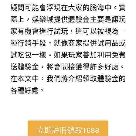
疑問可能會浮現在大家的腦海中。實
際上，娛樂城提供體驗金主要是讓玩
家有機會進行試玩，這可以被視為一
種行銷手段，就像商家提供試用品或
試吃包一樣。如果玩家善加利用免費
送體驗金，將會間接獲得許多好處。
在本文中，我們將介紹領取體驗金的
各種好處。
立即註冊領取1688