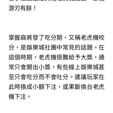
游刃有餘！
掌握麻將發了吃分期，又稱老虎機咬
分，是娛樂城社團中常見的話題。在
這個時期，老虎機很難給予大獎，通
常只會開出小獎，有些線上娛樂城甚
至只會吃分而不會吐分。建議玩家在
此時換成小額下注，或果斷換台老虎
機下注。