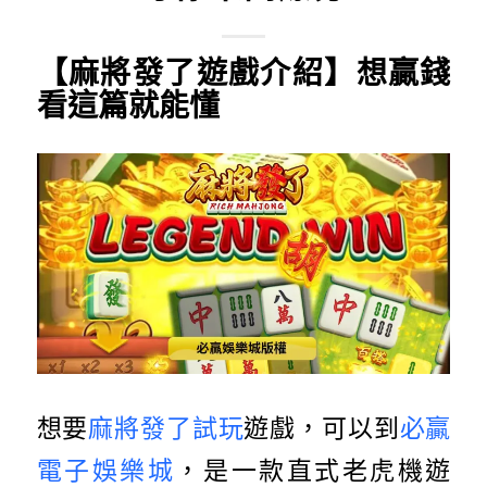
【麻將發了遊戲介紹】想贏錢
看這篇就能懂
想要
麻將發了試玩
遊戲，可以到
必贏
電子娛樂城
，是一款直式老虎機遊