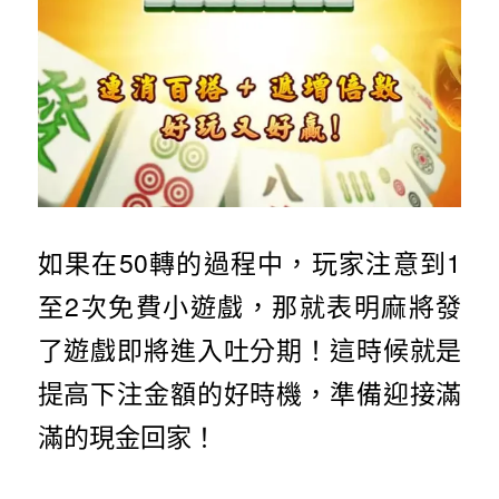
如果在50轉的過程中，玩家注意到1
至2次免費小遊戲，那就表明麻將發
了遊戲即將進入吐分期！這時候就是
提高下注金額的好時機，準備迎接滿
滿的現金回家！