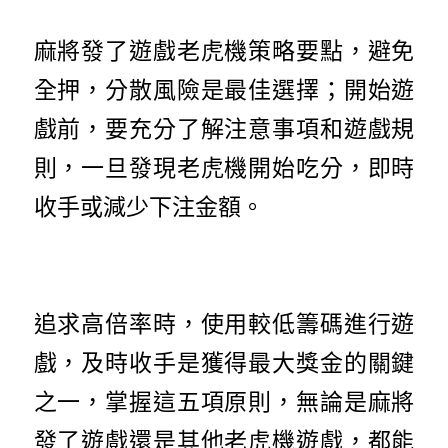
麻將發了遊戲老虎機策略要點，避免
全押，分散風險是最佳選擇；開始遊
戲前，要充分了解注意事項和遊戲規
則，一旦發現老虎機開始吃分，即時
收手或減少下注金額。
追求高倍率時，使用較低籌碼進行遊
戲，及時收手是獲得最大獎金的關鍵
之一，掌握這五項原則，無論是麻將
發了遊戲還是其他老虎機遊戲，都能