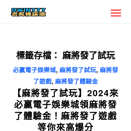
標籤存檔：
麻將發了試玩
必贏電子娛樂城
,
麻將發了試玩
,
麻將發
了遊戲
,
麻將發了體驗金
【麻將發了試玩】2024來
必贏電子娛樂城領麻將發
了體驗金！麻將發了遊戲
等你來高爆分