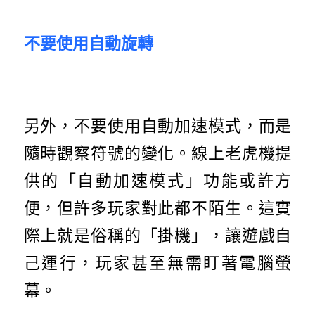
不要使用自動旋轉
另外，不要使用自動加速模式，而是
隨時觀察符號的變化。線上老虎機提
供的「自動加速模式」功能或許方
便，但許多玩家對此都不陌生。這實
際上就是俗稱的「掛機」，讓遊戲自
己運行，玩家甚至無需盯著電腦螢
幕。