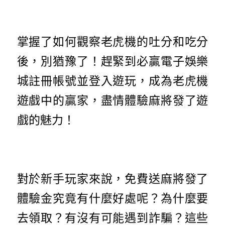
掌握了如何觀察老虎機的吐分和吃分
後，別猶豫了！趕緊到必贏電子娛樂
城註冊帳號並登入遊玩，成為老虎機
遊戲中的贏家，盡情體驗麻將發了遊
戲的魅力！
對於新手玩家來說，免費送麻將發了
體驗金究竟有什麼好處呢？為什麼要
去領取？有沒有可能遇到詐騙？這些