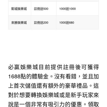
鉅城娛樂城
註冊送500
1000送1000
來勝娛樂城
註冊送200
1000送680
必贏娛樂城目前提供註冊後可獲得
1688點的體驗金。沒有看錯，並且加
上首次儲值還有額外的豪華禮品。這
對於想要轉換娛樂城或是新手玩家來
說是一個非常有吸引力的優惠。領取