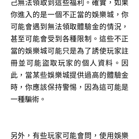
己無法領取到這些福利。確實，如果
你進入的是一個不正當的娛樂城，你
可能會遇到無法領取體驗金的情況，
甚至可能會受到各種限制。這些不正
當的娛樂城可能只是為了誘使玩家註
冊並可能盜取玩家的個人資料。因
此，當某些娛樂城提供過高的體驗金
時，你應該保持警惕，因為這可能是
一種騙術。
另外，有些玩家可能會問，使用娛樂