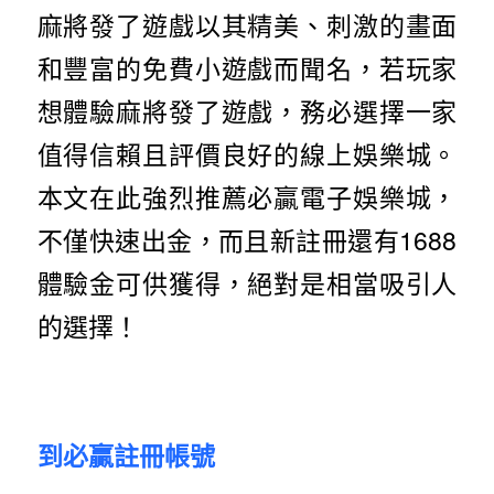
麻將發了遊戲以其精美、刺激的畫面
和豐富的免費小遊戲而聞名，若玩家
想體驗麻將發了遊戲，務必選擇一家
值得信賴且評價良好的線上娛樂城。
本文在此強烈推薦必贏電子娛樂城，
不僅快速出金，而且新註冊還有1688
體驗金可供獲得，絕對是相當吸引人
的選擇！
到必贏註冊帳號