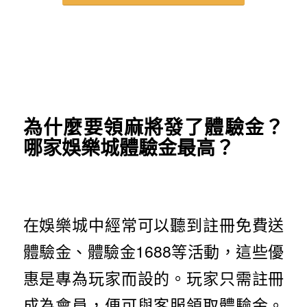
為什麼要領麻將發了體驗金？
哪家娛樂城體驗金最高？
在娛樂城中經常可以聽到註冊免費送
體驗金、體驗金1688等活動，這些優
惠是專為玩家而設的。玩家只需註冊
成為會員，便可與客服領取體驗金。