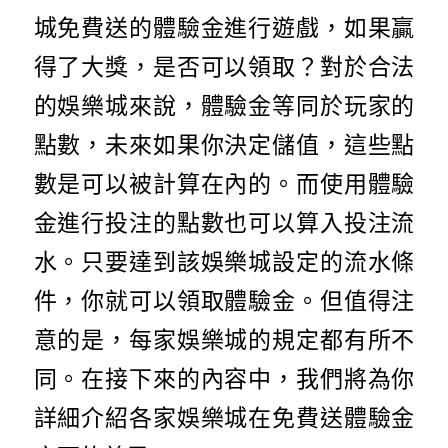
城免費送的體驗金進行遊戲，如果贏
得了大獎，是否可以領取？對於合法
的娛樂城來說，體驗金等同於玩家的
點數，未來如果你決定儲值，這些點
數是可以被計算在內的。而使用體驗
金進行投注的點數也可以算入投注流
水。只要達到該娛樂城設定的流水條
件，你就可以領取體驗金。但值得注
意的是，每家娛樂城的規定都有所不
同。在接下來的內容中，我們將為你
詳細介紹各家娛樂城在免費送體驗金