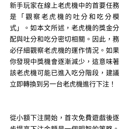
新手玩家在線上老虎機中的首要任務
是「觀察老虎機的吐分和吃分模
式」。如本文所述，老虎機的獎金分
配與吐分和吃分密切相關。因此，務
必仔細觀察老虎機的運作情況。如果
你發現中獎機會逐漸減少，這意味著
該老虎機可能已進入吃分階段，建議
立即轉換到另一台老虎機進行下注！
從小額下注開始，首次免費遊戲後逐
步提高下注金額是一個明智的策略。