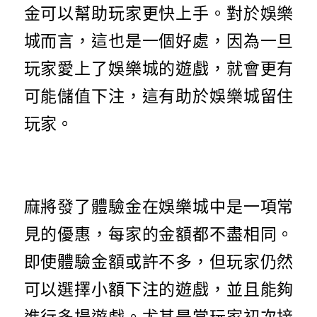
金可以幫助玩家更快上手。對於娛樂
城而言，這也是一個好處，因為一旦
玩家愛上了娛樂城的遊戲，就會更有
可能儲值下注，這有助於娛樂城留住
玩家。
麻將發了體驗金在娛樂城中是一項常
見的優惠，每家的金額都不盡相同。
即使體驗金額或許不多，但玩家仍然
可以選擇小額下注的遊戲，並且能夠
進行多場遊戲。尤其是當玩家初次接