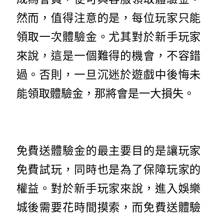
然而，值得注意的是，每位玩家只能
領取一次體驗金。尤其對於新手玩家
來說，這是一個難得的機會，不容錯
過。否則，一旦沉迷於遊戲中後悔未
能領取體驗金，那將會是一大損失。
免費送體驗金的最主要目的是讓玩家
免費試玩，同時也是為了保障玩家的
權益。對於新手玩家來說，進入娛樂
城後需要花時間摸索，而免費送體驗