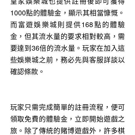
皇家娛樂城也提供註冊後即可獲得
1000點的體驗金，顯示其相當慷慨。
而富遊娛樂城則提供168點的體驗
金，但其流水量的要求相對較高，需
要達到36倍的流水量。玩家在加入這
些娛樂城之前，務必先與客服詳談以
確認條款。
玩家只需完成簡單的註冊流程，便可
領取免費的體驗金，立即開始遊戲之
旅。除了傳統的賭博遊戲外，許多棋