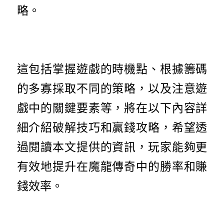
略。
這包括掌握遊戲的時機點、根據籌碼
的多寡採取不同的策略，以及注意遊
戲中的關鍵要素等，將在以下內容詳
細介紹破解技巧和贏錢攻略，希望透
過閱讀本文提供的資訊，玩家能夠更
有效地提升在魔龍傳奇中的勝率和賺
錢效率。