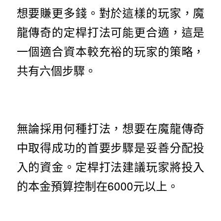
想要賺更多錢。對於這樣的玩家，魔
龍傳奇的定桿打法可能更合適，這是
一個適合資本較充裕的玩家的策略，
共有六個步驟。
無論採用何種打法，想要在魔龍傳奇
中取得成功的首要步驟是妥善分配投
入的資金。定桿打法建議玩家將投入
的本金預算控制在6000元以上。