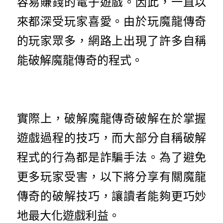
容易賺錢的電子遊戲。因此，一直以
來都深受玩家喜愛。由於玩魔龍傳奇
的玩家眾多，網路上出現了許多自稱
能破解魔龍傳奇的程式。
實際上，破解魔龍傳奇破解在於掌握
遊戲過程的技巧，而大部分自稱破解
程式的行為都是詐騙手法。為了避免
更多玩家受害，以下將分享有關魔龍
傳奇的破解技巧，讓讀者能夠更巧妙
地最大化遊戲利益。