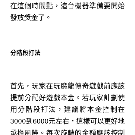
在這個時間點，這台機器準備要開始
發放獎金了。
分階段打法
首先，玩家在玩魔龍傳奇遊戲前應該
提前分配好遊戲本金。若玩家計劃使
用分階段打法，建議將本金控制在
3000到6000元左右，這樣可以更好地
承擔風險。每次旋轉的金額應該控制