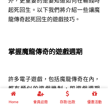
外，更重要的是要知道如何在輸錢時
起死回生。以下我們將介紹一些讓魔
龍傳奇起死回生的遊戲技巧。
掌握魔龍傳奇的遊戲週期
許多電子遊戲，包括魔龍傳奇在內，
都有類似的遊戲機制，即遊戲週期
性。這就是魔龍傳奇遊戲週期的核
Home
會員註冊
存款/出款
優惠活動
心。一般來說，只要玩家能夠理解這