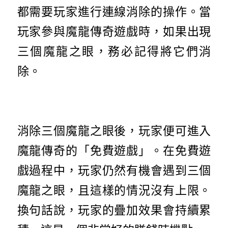
都需要玩家進行連線消除的操作。當
玩家參與魔龍傳奇遊戲時，如果出現
三個魔龍之眼，務必記得將它們消
除。
消除三個魔龍之眼後，玩家便可進入
魔龍傳奇的「免費遊戲」。在免費遊
戲過程中，玩家仍然有機會遇到三個
魔龍之眼，且這樣的情況沒有上限。
換句話說，玩家的疊加效果會持續累