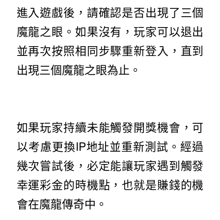
進入遊戲後，請確認是否出現了三個
魔龍之眼。如果沒有，玩家可以退出
並再次按照相同步驟重新登入，直到
出現三個魔龍之眼為止。
如果玩家持續未能觸發開獎機會，可
以考慮更換IP地址並重新測試。經過
幾次嘗試後，必定能讓玩家遇到觸發
幸運彩金的時機點，也就是賺錢的機
會在魔龍傳奇中。