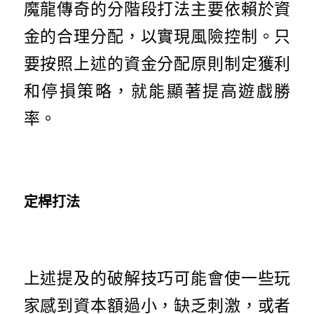
魔龍傳奇的分階段打法主要依賴於資
金的合理分配，以實現風險控制。只
要按照上述的資金分配原則制定獲利
和停損策略，就能顯著提高遊戲勝
率。
定桿打法
上述提及的破解技巧可能會使一些玩
家感到資本額過小，缺乏刺激，或者