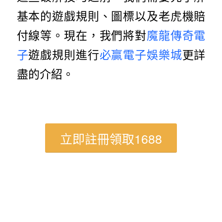
基本的遊戲規則、圖標以及老虎機賠
付線等。現在，我們將對
魔龍傳奇電
子
遊戲規則進行
必贏電子娛樂城
更詳
盡的介紹。
立即註冊領取1688