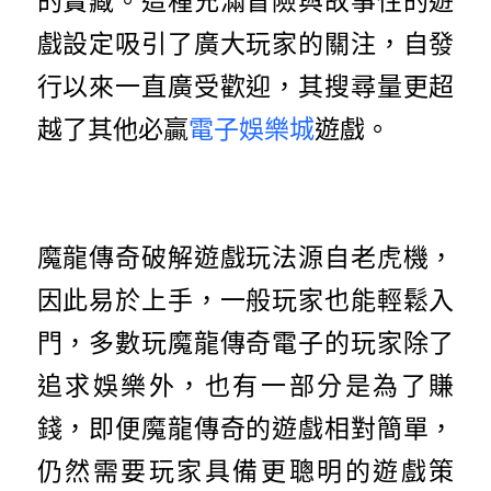
戲設定吸引了廣大玩家的關注，自發
行以來一直廣受歡迎，其搜尋量更超
越了其他必贏
電子娛樂城
遊戲。
魔龍傳奇破解遊戲玩法源自老虎機，
因此易於上手，一般玩家也能輕鬆入
門，多數玩魔龍傳奇電子的玩家除了
追求娛樂外，也有一部分是為了賺
錢，即便魔龍傳奇的遊戲相對簡單，
仍然需要玩家具備更聰明的遊戲策