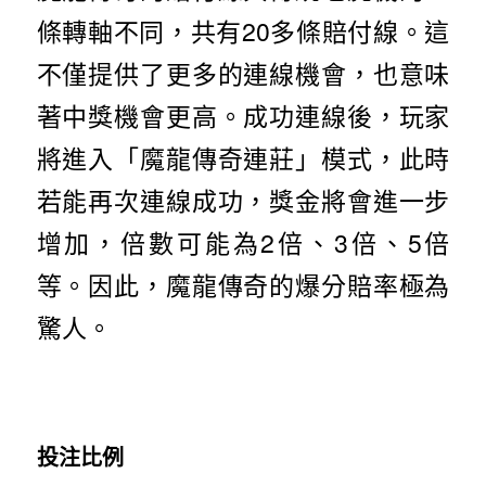
條轉軸不同，共有20多條賠付線。這
不僅提供了更多的連線機會，也意味
著中獎機會更高。成功連線後，玩家
將進入「魔龍傳奇連莊」模式，此時
若能再次連線成功，獎金將會進一步
增加，倍數可能為2倍、3倍、5倍
等。因此，魔龍傳奇的爆分賠率極為
驚人。
投注比例