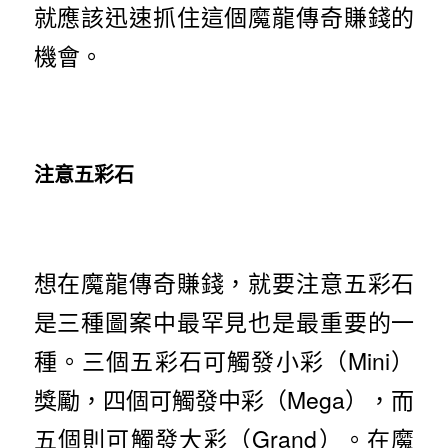
就應該迅速抓住這個魔龍傳奇賺錢的
機會。
注意五彩石
想在魔龍傳奇賺錢，就要注意五彩石
是三種圖案中最罕見也是最重要的一
種。三個五彩石可觸發小彩（Mini）
獎勵，四個可觸發中彩（Mega），而
五個則可觸發大彩（Grand）。在魔