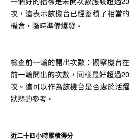
一個好的指標是未開次數應該超過20
次，這表示該機台已經蓄積了相當的
機會，隨時準備爆發。
檢查前一輪的開出次數：觀察機台在
前一輪開出的次數，同樣最好超過20
次。這可以作為該機台是否處於活躍
狀態的參考。
近二十四小時累積得分