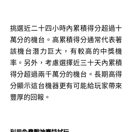
挑選近二十四小時內累積得分超過十
萬分的機台。高累積得分通常代表著
該機台潛力巨大，有較高的中獎機
率。另外，考慮選擇近三十天內累積
得分超過兩千萬分的機台。長期高得
分顯示這台機器更有可能給玩家帶來
豐厚的回報。
利用免費戰神賽特試玩