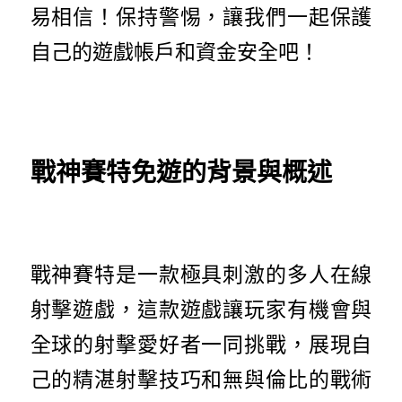
易相信！保持警惕，讓我們一起保護
自己的遊戲帳戶和資金安全吧！
戰神賽特免遊的背景與概述
戰神賽特是一款極具刺激的多人在線
射擊遊戲，這款遊戲讓玩家有機會與
全球的射擊愛好者一同挑戰，展現自
己的精湛射擊技巧和無與倫比的戰術