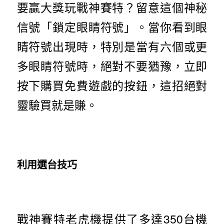
要贏大獎玩戰神賽特？留意這個神秘
信號「鎖定眼睛符號」。當你看到眼
睛符號出現時，特別是當有六個或更
多眼睛符號時，絕對不要猶豫，立即
按下購買免費遊戲的按鈕，這招絕對
靈驗買就是賺。
利用選台技巧
戰神賽特老虎機提供了多達350台機