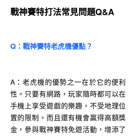
戰神賽特打法常見問題Q&A
Q
：戰神賽特老虎機優點？
A：老虎機的優勢之一在於它的便利
性。只要有網路，玩家隨時都可以在
手機上享受遊戲的樂趣，不受地理位
置的限制。而且還有機會贏得高額獎
金，參與戰神賽特免遊活動，增添了