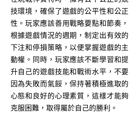
技環境，確保了遊戲的公平性和公正
性。玩家應該善用戰略要點和節奏，
根據遊戲情況的週期，制定出有效的
下注和停損策略，以便掌握遊戲的主
動權。同時，玩家應該不斷學習和提
升自己的遊戲技能和戰術水平，不要
因為失敗而氣餒，保持著積極進取的
心態和良好的心理素質，這樣才能夠
克服困難，取得屬於自己的勝利。