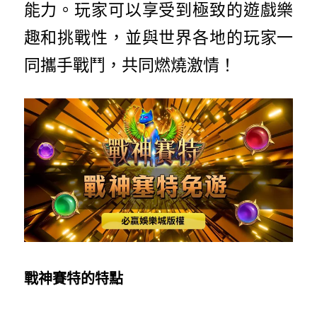
能力。玩家可以享受到極致的遊戲樂
趣和挑戰性，並與世界各地的玩家一
同攜手戰鬥，共同燃燒激情！
戰神賽特的特點