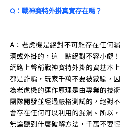
Q
：戰神賽特外掛真實存在嗎？
A：老虎機是絕對不可能存在任何漏
洞或外掛的，這一點絕對不容小覷！
網路上聲稱戰神賽特外掛的資基本上
都是詐騙，玩家千萬不要被蒙騙，因
為老虎機的運作原理是由專業的技術
團隊開發並經過嚴格測試的，絕對不
會存在任何可以利用的漏洞。所以，
無論聽到什麼破解方法，千萬不要輕