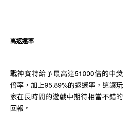
高返還率
戰神賽特給予最高達51000倍的中獎
倍率，加上95.89%的返還率，這讓玩
家在長時間的遊戲中期待相當不錯的
回報。