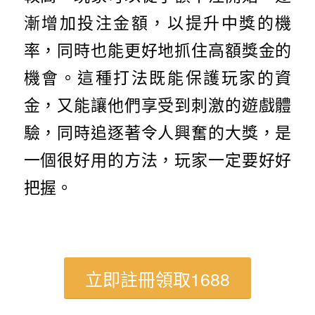
漸增加投注金額，以提升中獎的機
率，同時也能更好地抓住高額獎金的
機會。這種打法既能保護玩家的資
金，又能讓他們享受到刺激的遊戲體
驗，同時追逐著令人興奮的大獎，是
一個很好用的方法，玩家一定要好好
把握。
立即註冊領取1688