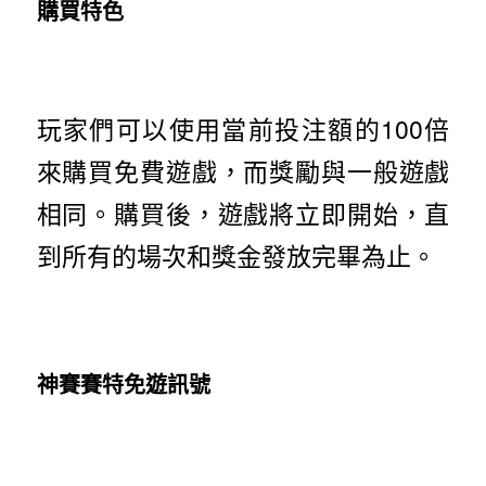
購買特色
玩家們可以使用當前投注額的100倍
來購買免費遊戲，而獎勵與一般遊戲
相同。購買後，遊戲將立即開始，直
到所有的場次和獎金發放完畢為止。
神賽賽特免遊訊號