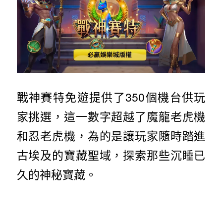
戰神賽特免遊提供了350個機台供玩
家挑選，這一數字超越了魔龍老虎機
和忍老虎機，為的是讓玩家隨時踏進
古埃及的寶藏聖域，探索那些沉睡已
久的神秘寶藏。