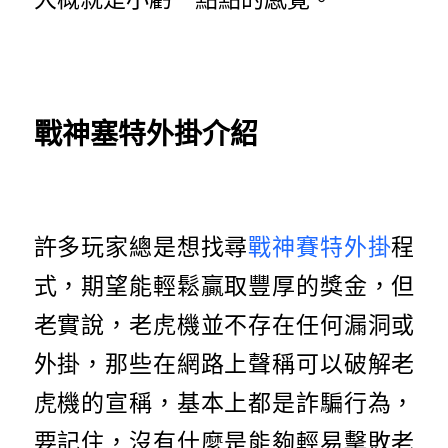
戰神塞特外掛介紹
許多玩家總是想找尋
戰神賽特外掛
程
式，期望能輕鬆贏取豐厚的獎金，但
老實說，老虎機並不存在任何漏洞或
外掛，那些在網路上聲稱可以破解老
虎機的宣稱，基本上都是詐騙行為，
要記住，沒有什麼是能夠輕易擊敗老