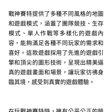
戰神賽特提供了多種不同風格的地圖
和遊戲模式，涵蓋了團隊競技、生存
模式、單人作戰等多樣化的遊戲內
容，能夠滿足各種不同玩家的需求和
喜好。這款遊戲採用了先進的遊戲引
擎和頂尖的圖形技術，呈現出精美逼
真的遊戲畫面和場景，讓玩家彷彿身
臨其境，感受到真實的遊戲體驗。
在玩戰神賽特時，擁有公平公正的競