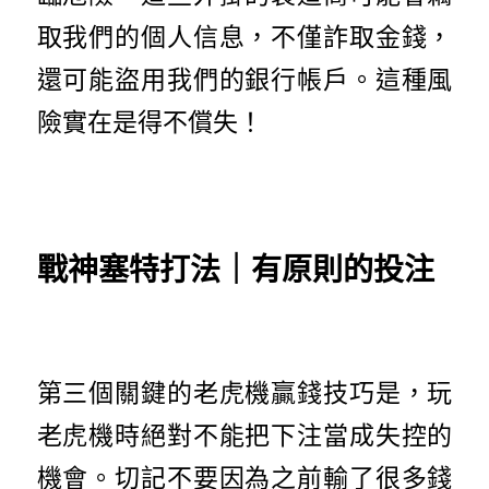
取我們的個人信息，不僅詐取金錢，
還可能盜用我們的銀行帳戶。這種風
險實在是得不償失！
戰神塞特打法
｜有原則的投注
第三個關鍵的老虎機贏錢技巧是，玩
老虎機時絕對不能把下注當成失控的
機會。切記不要因為之前輸了很多錢