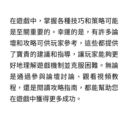
在遊戲中，掌握各種技巧和策略可能
是至關重要的。幸運的是，有許多論
壇和攻略可供玩家參考，這些都提供
了寶貴的建議和指導，讓玩家能夠更
好地理解遊戲機制並克服困難。無論
是通過參與論壇討論、觀看視頻教
程，還是閱讀攻略指南，都能幫助您
在遊戲中獲得更多成功。