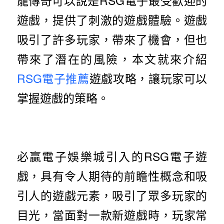
龍傳奇可以說是RSG電子最受歡迎的
遊戲，提供了刺激的遊戲體驗。遊戲
吸引了許多玩家，帶來了機會，但也
帶來了潛在的風險，本文就來介紹
RSG電子推薦
遊戲攻略，讓玩家可以
掌握遊戲的策略。
必贏電子娛樂城引入的RSG電子遊
戲，具有令人期待的前瞻性概念和吸
引人的遊戲元素，吸引了眾多玩家的
目光，當面對一款新遊戲時，玩家常