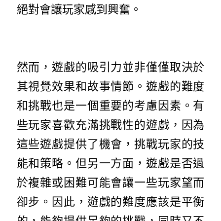
絕對會讓玩家感到興奮。
然而，遊戲的吸引力並非僅僅取決於
其視覺效果和故事情節。遊戲的難度
和挑戰也是一個重要的考慮因素。有
些玩家喜歡充滿挑戰性的遊戲，因為
這些遊戲提供了機會，挑戰玩家的技
能和策略。但另一方面，遊戲是否過
於複雜或困難可能會讓一些玩家望而
卻步。因此，遊戲的難度應該是平衡
的，能夠提供足夠的挑戰，同時又不