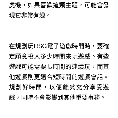
虎機，如果喜歡這類主題，可能會發
現它非常有趣。
在規劃玩RSG電子遊戲時間時，要確
定願意投入多少時間來玩遊戲。有些
遊戲可能需要長時間的連續玩，而其
他遊戲則更適合短時間的遊戲會話。
規劃好時間，以便能夠充分享受遊
戲，同時不會影響到其他重要事務。