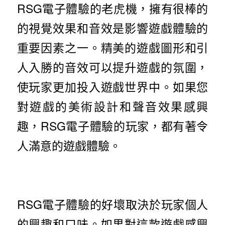
RSG電子體驗的老虎機，擁有很棒的
的視覺效果和音效是影響遊戲體驗的
重要因素之一。精美的遊戲圖形和引
人入勝的音效可以提升遊戲的氛圍，
使玩家更加投入遊戲世界中。如果您
對遊戲的美術設計和聲音效果感興
趣，RSG電子體驗的玩家，都有著令
人滿意的遊戲體驗。
RSG電子體驗的好壞取決於玩家個人
的興趣和口味。如果對這款遊戲感興