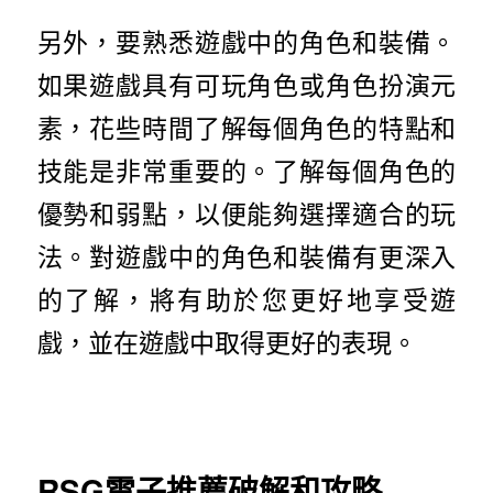
另外，要熟悉遊戲中的角色和裝備。
如果遊戲具有可玩角色或角色扮演元
素，花些時間了解每個角色的特點和
技能是非常重要的。了解每個角色的
優勢和弱點，以便能夠選擇適合的玩
法。對遊戲中的角色和裝備有更深入
的了解，將有助於您更好地享受遊
戲，並在遊戲中取得更好的表現。
RSG
電子推薦破解和攻略