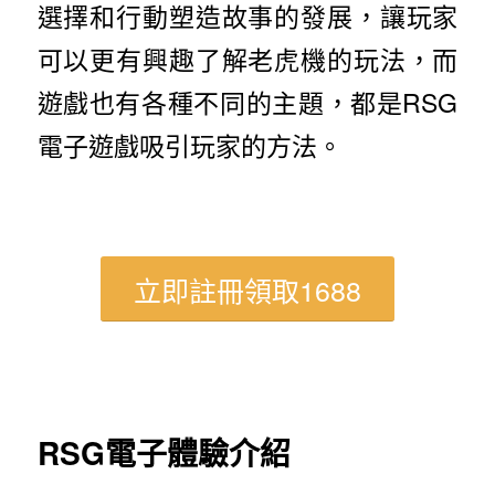
選擇和行動塑造故事的發展，讓玩家
可以更有興趣了解老虎機的玩法，而
遊戲也有各種不同的主題，都是RSG
電子遊戲吸引玩家的方法。
立即註冊領取1688
RSG
電子體驗介紹