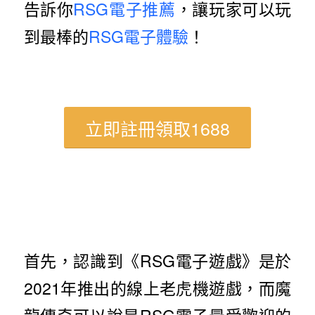
告訴你
RSG電子推薦
，讓玩家可以玩
到最棒的
RSG電子體驗
！
立即註冊領取1688
首先，認識到《RSG電子遊戲》是於
2021年推出的線上老虎機遊戲，而魔