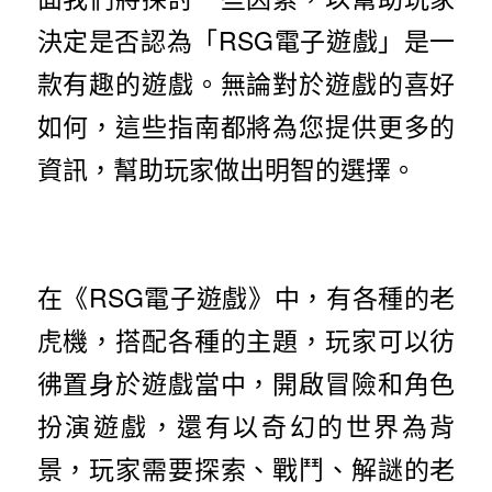
決定是否認為「RSG電子遊戲」是一
款有趣的遊戲。無論對於遊戲的喜好
如何，這些指南都將為您提供更多的
資訊，幫助玩家做出明智的選擇。
在《RSG電子遊戲》中，有各種的老
虎機，搭配各種的主題，玩家可以彷
彿置身於遊戲當中，開啟冒險和角色
扮演遊戲，還有以奇幻的世界為背
景，玩家需要探索、戰鬥、解謎的老