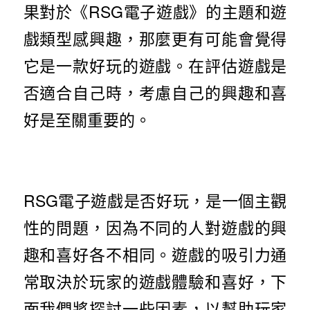
果對於《RSG電子遊戲》的主題和遊
戲類型感興趣，那麼更有可能會覺得
它是一款好玩的遊戲。在評估遊戲是
否適合自己時，考慮自己的興趣和喜
好是至關重要的。
RSG電子遊戲是否好玩，是一個主觀
性的問題，因為不同的人對遊戲的興
趣和喜好各不相同。遊戲的吸引力通
常取決於玩家的遊戲體驗和喜好，下
面我們將探討一些因素，以幫助玩家