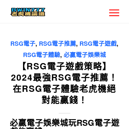
RSG電子
,
RSG電子推薦
,
RSG電子遊戲
,
RSG電子體驗
,
必贏電子娛樂城
【RSG電子遊戲策略】
2024最強RSG電子推薦！
在RSG電子體驗老虎機絕
對能贏錢！
必贏電子娛樂城玩RSG
電子遊