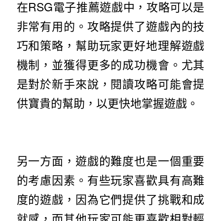
在RSG電子推薦遊戲中，攻略可以是
非常有用的。攻略提供了遊戲內的技
巧和策略，幫助玩家更好地理解遊戲
機制，並獲得更多的成功機會。尤其
是對於新手來說，閱讀攻略可能會提
供寶貴的幫助，以更快地掌握遊戲。
另一方面，遊戲的難度也是一個重要
的考慮因素。有些玩家喜歡具有高難
度的遊戲，因為它們提供了挑戰和成
就感，而其他玩家可能更喜歡相對輕