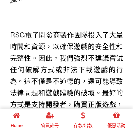
RSG電子開發商製作團隊投入了大量
時間和資源，以確保遊戲的安全性和
完整性。因此，我們強烈不建議嘗試
任何破解方式或非法下載遊戲的行
為。這不僅是不道德的，還可能導致
法律問題和遊戲體驗的破壞。最好的
方式是支持開發者，購買正版遊戲，
以便能夠享受到完整的遊戲體驗，並
Home
會員註冊
存款/出款
優惠活動
支持遊戲產業的發展。記住，支持正