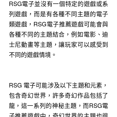
RSG電子並沒有一個特定的遊戲或系
列遊戲，而是有各種不同主題的電子
類遊戲，RSG電子推薦遊戲可能會與
各種不同的主題結合，例如電影、迪
士尼動畫等主題，讓玩家可以感受到
不同的遊戲情境。
RSG 電子可能涉及以下主題和元素，
包含奇幻世界，許多奇幻作品包括了
龍，這一系列的神秘主題，而RSG電
子推薦遊戲中，奇幻世界的主題也很