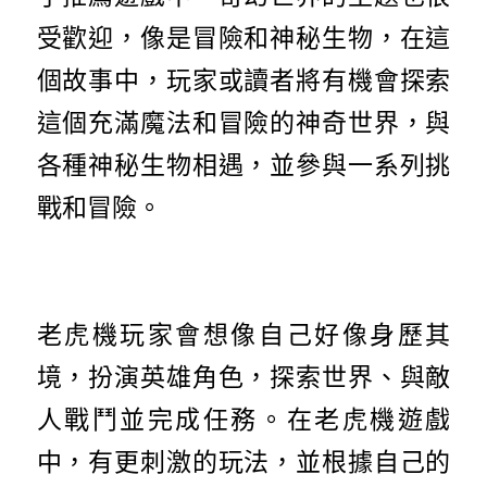
受歡迎，像是冒險和神秘生物，在這
個故事中，玩家或讀者將有機會探索
這個充滿魔法和冒險的神奇世界，與
各種神秘生物相遇，並參與一系列挑
戰和冒險。
老虎機玩家會想像自己好像身歷其
境，扮演英雄角色，探索世界、與敵
人戰鬥並完成任務。在老虎機遊戲
中，有更刺激的玩法，並根據自己的