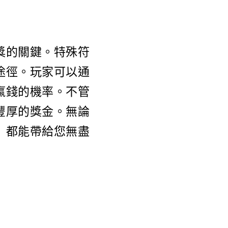
獎的關鍵。特殊符
途徑。玩家可以通
贏錢的機率。不管
豐厚的獎金。無論
》都能帶給您無盡