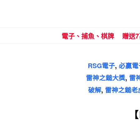
電子、捕魚、棋牌
贈送7
RSG電子
,
必贏電
雷神之鎚大獎
,
雷
破解
,
雷神之鎚老
【