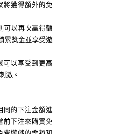
家將獲得額外的免
則可以再次贏得額
積累獎金並享受遊
還可以享受到更高
刺激。
相同的下注金額進
當前下注來購買免
免費遊戲的樂趣和