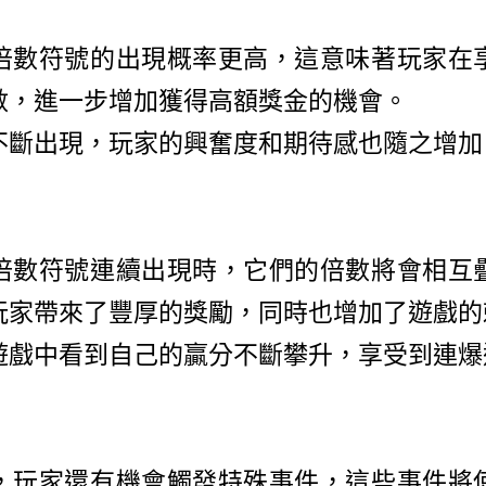
倍數符號的出現概率更高，這意味著玩家在
數，進一步增加獲得高額獎金的機會。
不斷出現，玩家的興奮度和期待感也隨之增加
倍數符號連續出現時，它們的倍數將會相互
玩家帶來了豐厚的獎勵，同時也增加了遊戲的
遊戲中看到自己的贏分不斷攀升，享受到連爆
，玩家還有機會觸發特殊事件，這些事件將