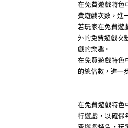
在免費遊戲特色
費遊戲次數，進
若玩家在免費遊
外的免費遊戲次
戲的樂趣。
在免費遊戲特色
的總倍數，進一
在免費遊戲特色
行遊戲，以確保
費遊戲特色，玩