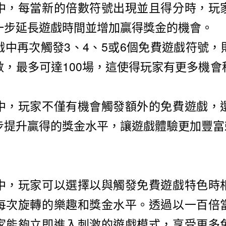
中，每當新的倍數符號出現並且得分時，玩
一步延長遊戲時間並增加贏得獎金的機會。
戲中再次觸發3、4、5或6個免費遊戲符號，
數，最多可達100場，這使得玩家有更多機會
中，玩家不僅有機會觸發額外的免費遊戲，
步提升贏得的獎金水平，讓遊戲體驗更加豐富
中，玩家可以選擇以與觸發免費遊戲特色時
每次旋轉的樂趣和獎金水平。透過以一百倍
家能夠立即進入刺激的遊戲模式，享受更多