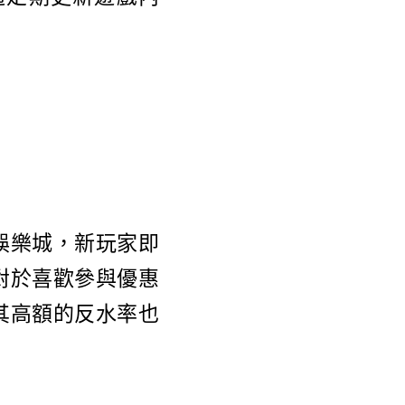
娛樂城，新玩家即
對於喜歡參與優惠
其高額的反水率也