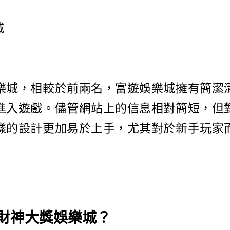
城
樂城，相較於前兩名，富遊娛樂城擁有簡潔
進入遊戲。儘管網站上的信息相對簡短，但
樣的設計更加易於上手，尤其對於新手玩家
財神大獎娛樂城？