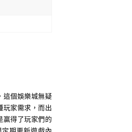
，這個娛樂城無疑
種玩家需求，而出
是贏得了玩家們的
週定期更新遊戲內