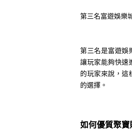
第三名富遊娛樂
第三名是富遊娛
讓玩家能夠快速
的玩家來說，這
的選擇。
如何優質聚寶