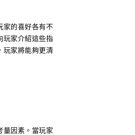
玩家的喜好各有不
向玩家介紹這些指
，玩家將能夠更清
考量因素。當玩家