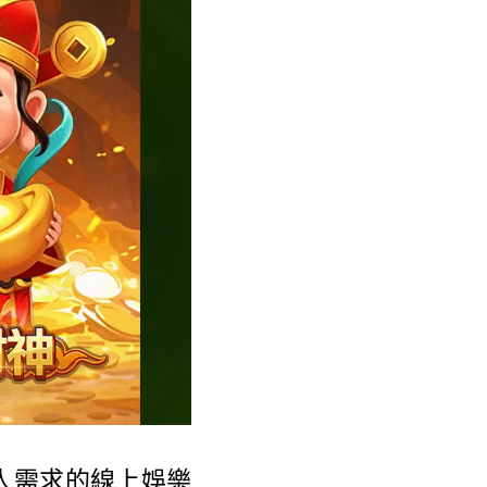
人需求的線上娛樂