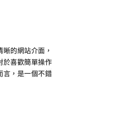
清晰的網站介面，
對於喜歡簡單操作
而言，是一個不錯