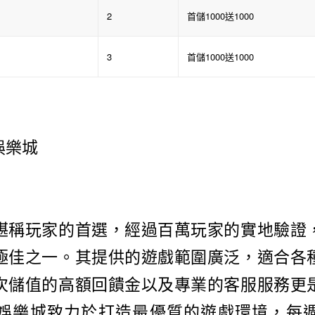
2
首儲1000送1000
3
首儲1000送1000
娛樂城
堪稱玩家的首選，經過百萬玩家的實地驗證
極佳之一。其提供的遊戲範圍廣泛，適合各
次儲值的高額回饋金以及專業的客服服務更
娛樂城致力於打造最優質的遊戲環境，每