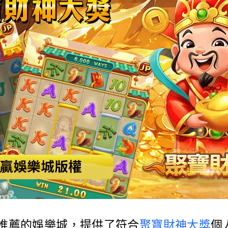
家推薦的娛樂城，提供了符合
聚寶財神大獎
個