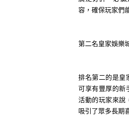
容，確保玩家們
第二名皇家娛樂
排名第二的是皇
可享有豐厚的新
活動的玩家來說
吸引了眾多長期