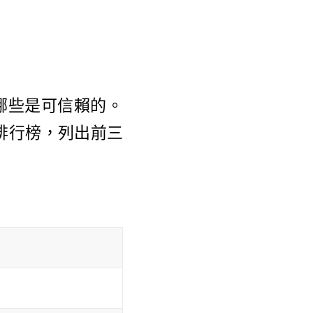
哪些是可信賴的。
排行榜，列出前三