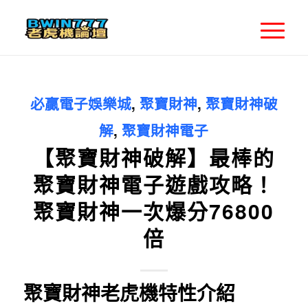
必贏電子娛樂城
,
聚寶財神
,
聚寶財神破
解
,
聚寶財神電子
【聚寶財神破解】最棒的
聚寶財神電子遊戲攻略！
聚寶財神一次爆分76800
倍
聚寶財神老虎機特性介紹