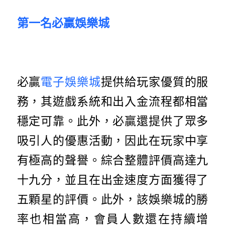
第一名必贏娛樂城
必贏
電子娛樂城
提供給玩家優質的服
務，其遊戲系統和出入金流程都相當
穩定可靠。此外，必贏還提供了眾多
吸引人的優惠活動，因此在玩家中享
有極高的聲譽。綜合整體評價高達九
十九分，並且在出金速度方面獲得了
五顆星的評價。此外，該娛樂城的勝
率也相當高，會員人數還在持續增