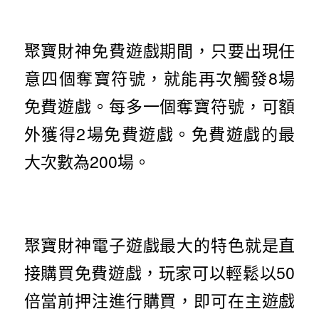
聚寶財神免費遊戲期間，只要出現任
意四個奪寶符號，就能再次觸發8場
免費遊戲。每多一個奪寶符號，可額
外獲得2場免費遊戲。免費遊戲的最
大次數為200場。
聚寶財神電子遊戲最大的特色就是直
接購買免費遊戲，玩家可以輕鬆以50
倍當前押注進行購買，即可在主遊戲