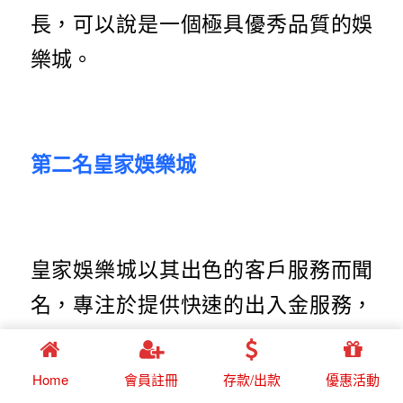
長，可以說是一個極具優秀品質的娛
樂城。
第二名皇家娛樂城
皇家娛樂城以其出色的客戶服務而聞
名，專注於提供快速的出入金服務，
讓玩家在短短三分鐘內即可收到款
項。這樣的出金速度更是獲得了高達
Home
會員註冊
存款/出款
優惠活動