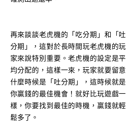
再來談談老虎機的「吃分期」和「吐
分期」，這對於長時間玩老虎機的玩
家來說特別重要。老虎機的設定是平
均分配的，這樣一來，玩家就要留意
什麼時候是「吐分期」，這時候就是
你贏錢的最佳機會！就好比玩遊戲一
樣，你要找到最佳的時機，贏錢就輕
鬆多了。