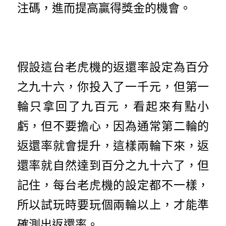
注碼，進而提高贏得獎金的機會。
假設這台老虎機的返還率設定為百分
之九十六，你投入了一千元，但第一
輪只拿回了九百元，看起來有點小
虧，但不要擔心，因為通常第二輪的
返還率就會提升，這樣兩輪下來，返
還率就自然達到百分之九十六了，但
記住，每台老虎機的設定都不一樣，
所以試玩時要玩個兩輪以上，才能準
確測出返還率。