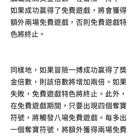
如果成功贏得了免費遊戲，將會獲得
額外兩場免費遊戲，否則免費遊戲特
色將終止。
同樣地，如果冒險一搏成功贏得了獎
金倍數，則該倍數將增加兩倍。如果
失敗，免費遊戲特色將終止。此外，
在免費遊戲期間，只要出現四個奪寶
符號，將觸發八場免費遊戲。每多出
一個奪寶符號，將額外獲得兩場免費