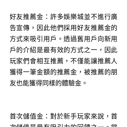
好友推薦金：許多娛樂城並不進行廣
告宣傳，因此他們採用好友推薦金的
方式來吸引用戶。透過舊用戶向新用
戶的介紹是最有效的方式之一，因此
玩家們會相互推薦，不僅能讓推薦人
獲得一筆金額的推薦金，被推薦的朋
友也能獲得同樣的體驗金。
首次儲值金：對於新手玩家來說，首
次儲值是最有吸引力的回饋之一。當