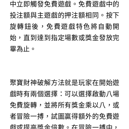
中立即觸發免費遊戲。免費遊戲中的
投注額與主遊戲的押注額相同。按下
旋轉鈕後，免費遊戲特色將自動開
始，直到達到指定場數或獎金發放完
畢為止。
聚寶財神破解方法就是玩家在開始遊
戲時有兩個選擇：可以選擇啟動八場
免費旋轉，並將所有獎金乘以八，或
者冒險一搏，試圖贏得額外的免費遊
戲或提高獎金倍數。在冒險一搏中，