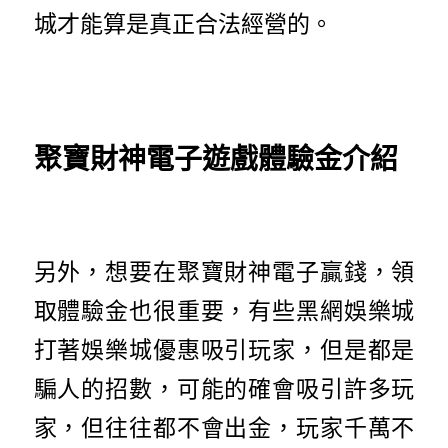
城才能算是真正合法經營的。
聚寶財神電子遊戲體驗金介紹
另外，想要在聚寶財神電子贏錢，領
取體驗金也很重要，有些黑網娛樂城
打著娛樂城優惠吸引玩家，但是都是
騙人的招數，可能的確會吸引許多玩
家，但往往都不會出金，玩家千萬不