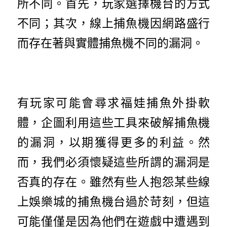
所不同。首先，玩家選擇機台的方式
不同；其次，線上捕魚機因網路盛行
而存在著與實體捕魚機不同的漏洞。
有玩家可能會尋求福娃捕魚外掛軟
體，企圖利用這些工具來破解捕魚機
的漏洞，以期獲得更多的利益。然
而，我們必須懷疑這些所謂的漏洞是
否真的存在。雖然有些人抱怨某些線
上娛樂城的捕魚機台過於苛刻，但這
可能僅僅是因為他們在遊戲中遭遇到