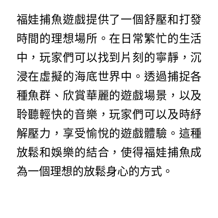
福娃捕魚遊戲提供了一個舒壓和打發
時間的理想場所。在日常繁忙的生活
中，玩家們可以找到片刻的寧靜，沉
浸在虛擬的海底世界中。透過捕捉各
種魚群、欣賞華麗的遊戲場景，以及
聆聽輕快的音樂，玩家們可以及時紓
解壓力，享受愉悅的遊戲體驗。這種
放鬆和娛樂的結合，使得福娃捕魚成
為一個理想的放鬆身心的方式。