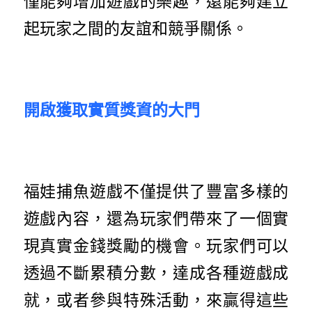
僅能夠增加遊戲的樂趣，還能夠建立
起玩家之間的友誼和競爭關係。
開啟獲取實質獎資的大門
福娃捕魚遊戲不僅提供了豐富多樣的
遊戲內容，還為玩家們帶來了一個實
現真實金錢獎勵的機會。玩家們可以
透過不斷累積分數，達成各種遊戲成
就，或者參與特殊活動，來贏得這些