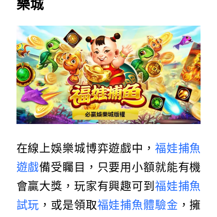
樂城
在線上娛樂城博弈遊戲中，
福娃捕魚
遊戲
備受矚目，只要用小額就能有機
會贏大獎，玩家有興趣可到
福娃捕魚
試玩
，或是領取
福娃捕魚體驗金
，擁