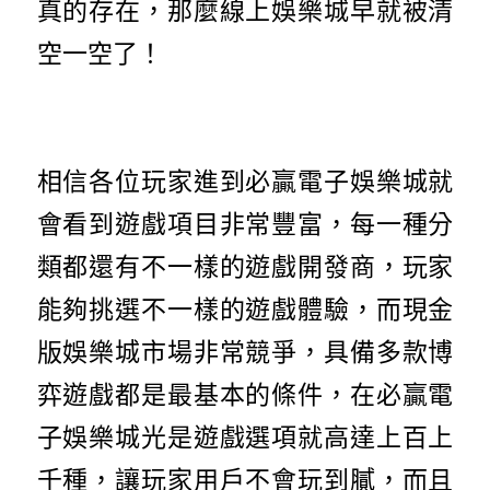
真的存在，那麼線上娛樂城早就被清
空一空了！
相信各位玩家進到必贏電子娛樂城就
會看到遊戲項目非常豐富，每一種分
類都還有不一樣的遊戲開發商，玩家
能夠挑選不一樣的遊戲體驗，而現金
版娛樂城市場非常競爭，具備多款博
弈遊戲都是最基本的條件，在必贏電
子娛樂城光是遊戲選項就高達上百上
千種，讓玩家用戶不會玩到膩，而且