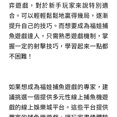
弈遊戲，對於新手玩家來說特別適
合。可以輕輕鬆鬆地贏得幾局，逐漸
提升自己的技巧。而想要成為福娃捕
魚遊戲達人，只需熟悉遊戲機制，掌
握一定的射擊技巧，學習起來一點都
不困難！
如果想成為福娃捕魚遊戲的專家，建
議挑選一個提供多元性線上捕魚機遊
戲的線上娛樂城平台。這些平台提供