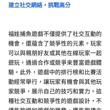
建立社交網絡，挑戰高分
福娃捕魚遊戲不僅提供了社交互動的
機會，還蘊含了競爭性的元素。玩家
可以與親朋好友或其他在線玩家一起
遊玩，通過合作或競爭來豐富遊戲體
驗。此外，遊戲中的排行榜和比賽活
動經常舉行，讓玩家有機會與其他玩
家競爭，展示自己的技巧和實力。這
種社交互動和競爭性的遊戲設計，不