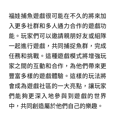
福娃捕魚遊戲很可能在不久的將來加
入更多社群和多人通力合作的遊戲功
能。玩家們可以邀請親朋好友或組隊
一起進行遊戲，共同捕捉魚群，完成
任務和挑戰。這種遊戲模式將增強玩
家之間的互動和合作，為他們帶來更
豐富多樣的遊戲體驗。這樣的玩法將
會成為遊戲社區的一大亮點，讓玩家
們能夠更深入地參與到遊戲的世界
中，共同創造屬於他們自己的樂趣。