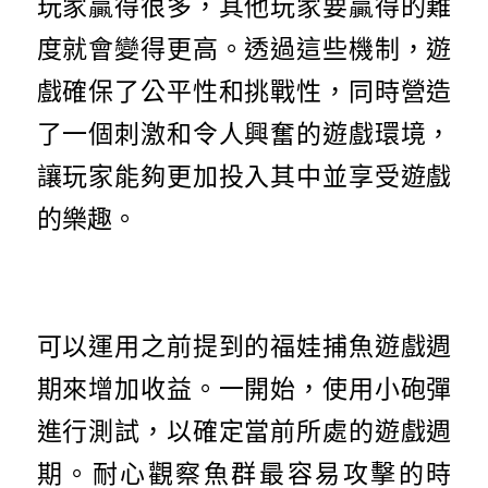
玩家贏得很多，其他玩家要贏得的難
度就會變得更高。透過這些機制，遊
戲確保了公平性和挑戰性，同時營造
了一個刺激和令人興奮的遊戲環境，
讓玩家能夠更加投入其中並享受遊戲
的樂趣。
可以運用之前提到的福娃捕魚遊戲週
期來增加收益。一開始，使用小砲彈
進行測試，以確定當前所處的遊戲週
期。耐心觀察魚群最容易攻擊的時