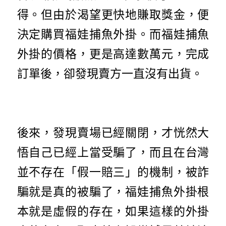
得。但由於渴望更快地賺取獎金，便
決定購買福娃捕魚外掛。而福娃捕魚
外掛的價格，更是高達數萬元，完成
訂單後，卻發現賣方一直沒有出貨。
後來，發現賣場已經關閉，才恍然大
悟自己已經上當受騙了，而且在台灣
並不存在「假一賠三」的機制，被詐
騙就是真的被騙了，福娃捕魚外掛根
本就是虛假的存在，如果這樣的外掛