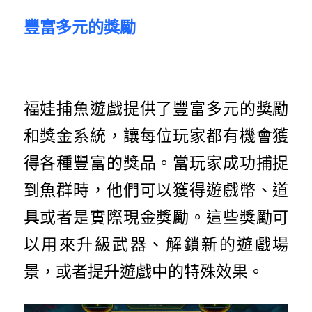
豐富多元的獎勵
福娃捕魚遊戲提供了豐富多元的獎勵
和獎金系統，讓每位玩家都有機會獲
得各種豐富的獎品。當玩家成功捕捉
到魚群時，他們可以獲得遊戲幣、道
具或者是實際現金獎勵。這些獎勵可
以用來升級武器、解鎖新的遊戲場
景，或者提升遊戲中的特殊效果。