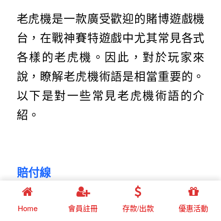
老虎機是一款廣受歡迎的賭博遊戲機
台，在戰神賽特遊戲中尤其常見各式
各樣的老虎機。因此，對於玩家來
說，瞭解老虎機術語是相當重要的。
以下是對一些常見老虎機術語的介
紹。
賠付線
Home
會員註冊
存款/出款
優惠活動