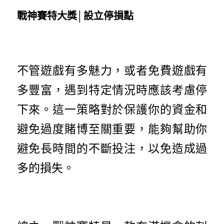
戰神賽特大獎│
設立停損點
不管遊戲有多魅力，或者免費遊戲有
多豐富，遇到特定情況時應該考慮停
下來。這一策略對於保護你的資金和
避免過度賭博至關重要，能夠幫助你
避免長時間的不斷投注，以免造成過
多的損失。