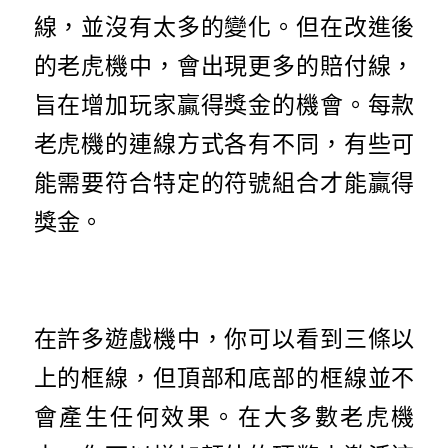
線，並沒有太多的變化。但在改進後
的老虎機中，會出現更多的賠付線，
旨在增加玩家贏得獎金的機會。每款
老虎機的連線方式各有不同，有些可
能需要符合特定的符號組合才能贏得
獎金。
在許多遊戲機中，你可以看到三條以
上的框線，但頂部和底部的框線並不
會產生任何效果。在大多數老虎機