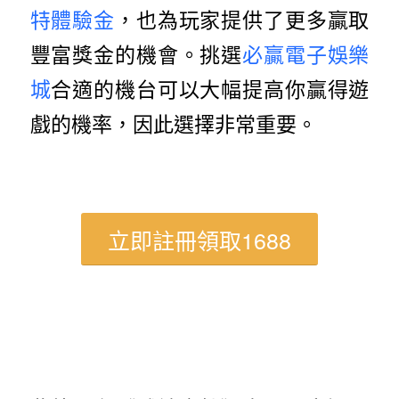
特體驗金
，也為玩家提供了更多贏取
豐富獎金的機會。挑選
必贏電子娛樂
城
合適的機台可以大幅提高你贏得遊
戲的機率，因此選擇非常重要。
立即註冊領取1688