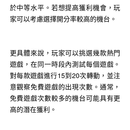
於中等水平。若想提高獲利機會，玩
家可以考慮選擇開分率較高的機台。
更具體來說，玩家可以挑選幾款熱門
遊戲，在同一時段內測試每個遊戲。
對每款遊戲進行15到20次轉動，並注
意觀察免費遊戲的出現次數。通常，
免費遊戲次數較多的機台可能具有更
高的潛在獲利。