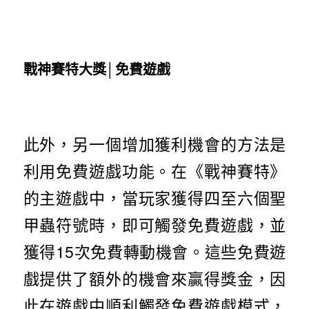
戰神賽特大獎│免費遊戲
此外，另一個增加獲利機會的方法是
利用免費遊戲功能。在《戰神賽特》
的主遊戲中，當玩家獲得四至六個聖
甲蟲符號時，即可觸發免費遊戲，並
獲得15次免費轉動機會。這些免費遊
戲提供了額外的機會來贏得獎金，因
此在遊戲中順利觸發免費遊戲模式，