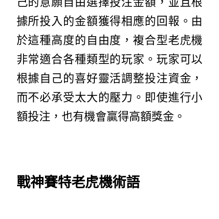
己的意願自由選擇投注金額，並且根
據所投入的金額獲得相應的回報。由
於這種高度的自由度，複合型老虎機
非常適合各種類型的玩家。玩家可以
根據自己的喜好靈活調整投注資金，
而不必承受太大的壓力。即使進行小
額投注，也有機會贏得高額獎金。
戰神賽特老虎機術語