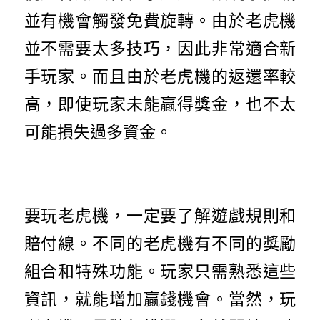
並有機會觸發免費旋轉。由於老虎機
並不需要太多技巧，因此非常適合新
手玩家。而且由於老虎機的返還率較
高，即使玩家未能贏得獎金，也不太
可能損失過多資金。
要玩老虎機，一定要了解遊戲規則和
賠付線。不同的老虎機有不同的獎勵
組合和特殊功能。玩家只需熟悉這些
資訊，就能增加贏錢機會。當然，玩