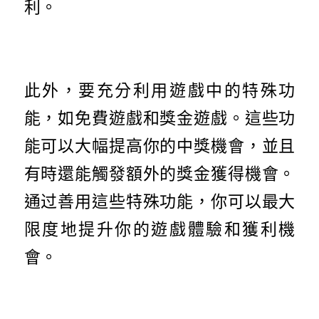
利。
此外，要充分利用遊戲中的特殊功
能，如免費遊戲和獎金遊戲。這些功
能可以大幅提高你的中獎機會，並且
有時還能觸發額外的獎金獲得機會。
通过善用這些特殊功能，你可以最大
限度地提升你的遊戲體驗和獲利機
會。