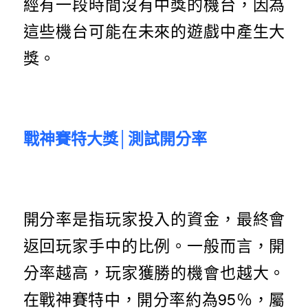
經有一段時間沒有中獎的機台，因為
這些機台可能在未來的遊戲中產生大
獎。
戰神賽特大獎│測試開分率
開分率是指玩家投入的資金，最終會
返回玩家手中的比例。一般而言，開
分率越高，玩家獲勝的機會也越大。
在戰神賽特中，開分率約為95％，屬