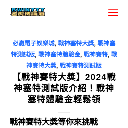
必贏電子娛樂城
,
戰神塞特大獎
,
戰神塞
特測試版
,
戰神塞特體驗金
,
戰神賽特
,
戰
神賽特大獎
,
戰神賽特測試版
【戰神賽特大獎】2024戰
神塞特測試版介紹！戰神
塞特體驗金輕鬆領
戰神賽特大獎等你來挑戰