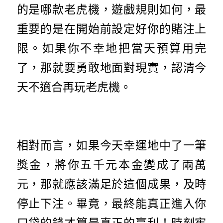
的是哪款老虎機，遊戲規則如何，最
重要的是在開始前設定好你的賭注上
限。如果你不幸地把當天預算用完
了，那就要勇敢地面對現實，認清今
天不適合再玩老虎機。
相對而言，如果今天幸運地中了一筆
獎金，將你五千元本金變成了兩萬
元，那就應該滿足於這個成果，及時
停止下注。畢竟，最終能真正進入你
口袋的錢才算是真正的贏利！時刻牢