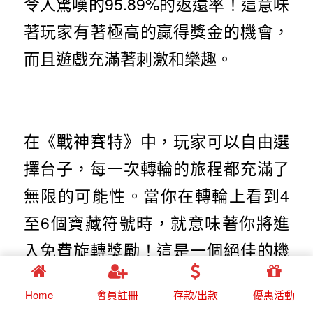
令人驚嘆的95.89%的返還率！這意味
著玩家有著極高的贏得獎金的機會，
而且遊戲充滿著刺激和樂趣。
在《戰神賽特》中，玩家可以自由選
擇台子，每一次轉輪的旅程都充滿了
無限的可能性。當你在轉輪上看到4
至6個寶藏符號時，就意味著你將進
入免費旋轉獎勵！這是一個絕佳的機
會，讓你贏得更多的獎金。
Home
會員註冊
存款/出款
優惠活動