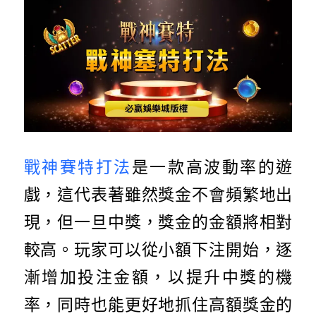
戰神賽特打法
是一款高波動率的遊
戲，這代表著雖然獎金不會頻繁地出
現，但一旦中獎，獎金的金額將相對
較高。玩家可以從小額下注開始，逐
漸增加投注金額，以提升中獎的機
率，同時也能更好地抓住高額獎金的