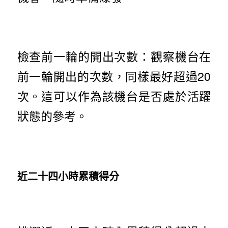
檢查前一輪的開出次數：觀察機台在
前一輪開出的次數，同樣最好超過20
次。這可以作為該機台是否處於活躍
狀態的參考。
近二十四小時累積得分