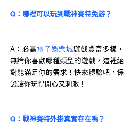
Q
：哪裡可以玩到戰神賽特免游？
A：必贏
電子娛樂城
遊戲豐富多樣，
無論你喜歡哪種類型的遊戲，這裡絕
對能滿足你的需求！快來體驗吧，保
證讓你玩得開心又刺激！
Q
：戰神賽特外掛真實存在嗎？