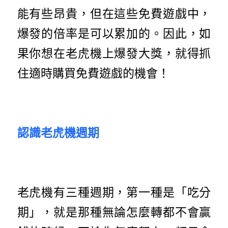
能有些昂貴，但在這些免費遊戲中，
爆發的倍率是可以累加的。因此，如
果你想在老虎機上爆發大獎，就得抓
住適時購買免費遊戲的機會！
認識老虎機週期
老虎機有三種週期，第一種是「吃分
期」，就是那種無論怎麼轉都不會贏