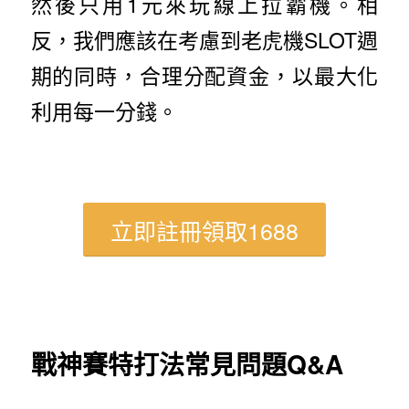
然後只用1元來玩線上拉霸機。相
反，我們應該在考慮到老虎機SLOT週
期的同時，合理分配資金，以最大化
利用每一分錢。
立即註冊領取1688
戰神賽特打法常見問題Q&A