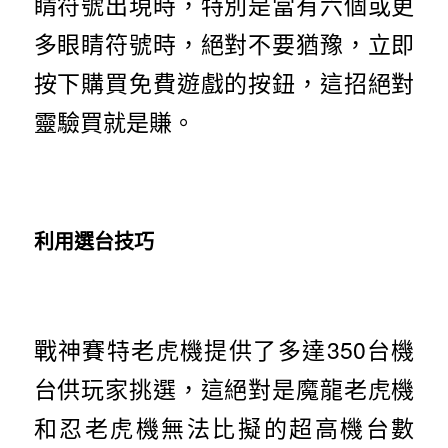
睛符號出現時，特別是當有六個或更
多眼睛符號時，絕對不要猶豫，立即
按下購買免費遊戲的按鈕，這招絕對
靈驗買就是賺。
利用選台技巧
戰神賽特老虎機提供了多達350台機
台供玩家挑選，這絕對是魔龍老虎機
和忍老虎機無法比擬的超高機台數