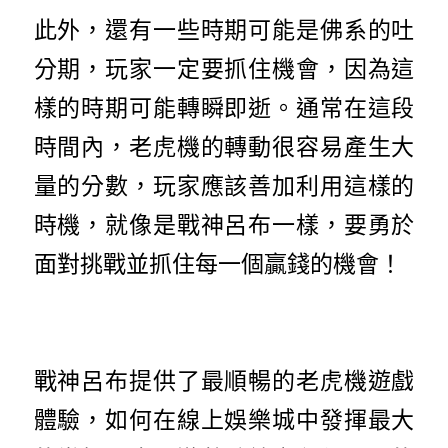
此外，還有一些時期可能是佛系的吐
分期，玩家一定要抓住機會，因為這
樣的時期可能轉瞬即逝。通常在這段
時間內，老虎機的轉動很容易產生大
量的分數，玩家應該善加利用這樣的
時機，就像是戰神呂布一樣，要勇於
面對挑戰並抓住每一個贏錢的機會！
戰神呂布提供了最順暢的老虎機遊戲
體驗，如何在線上娛樂城中發揮最大