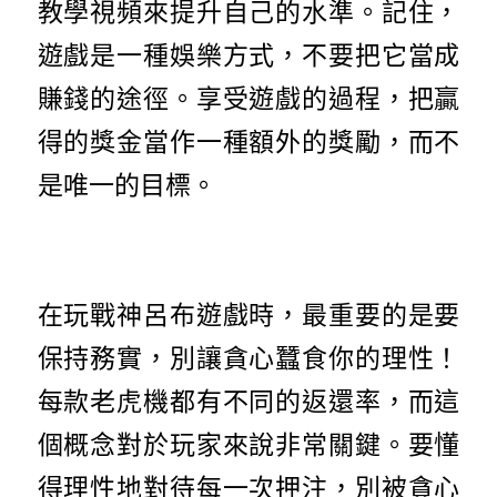
教學視頻來提升自己的水準。記住，
遊戲是一種娛樂方式，不要把它當成
賺錢的途徑。享受遊戲的過程，把贏
得的獎金當作一種額外的獎勵，而不
是唯一的目標。
在玩戰神呂布遊戲時，最重要的是要
保持務實，別讓貪心蠶食你的理性！
每款老虎機都有不同的返還率，而這
個概念對於玩家來說非常關鍵。要懂
得理性地對待每一次押注，別被貪心