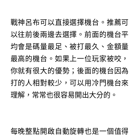
戰神呂布可以直接選擇機台。推薦可
以往前後兩邊去選擇。前面的機台平
均會是碼量最足、被打最久、金額量
最高的機台。如果上一位玩家被咬，
你就有很大的優勢；後面的機台因為
打的人相對較少，可以用冷門機台來
理解，常常也很容易開出大分的。
每晚整點開啟自動旋轉也是一個值得