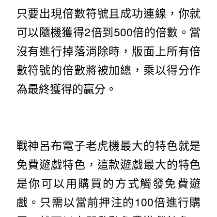
只要出現倍數符號且成功連線，你就
可以隨機獲得2倍到500倍的倍數。當
沒有進行掉落消除時，版面上所有倍
數符號的倍數將被加總，乘以得分作
為最終獲得的贏分。
戰神呂布電子老虎機最大的特色就是
免費遊戲特色，這款遊戲最大的特色
是你可以用購買的方式觸發免費遊
戲。只需以當前押注的100倍進行購