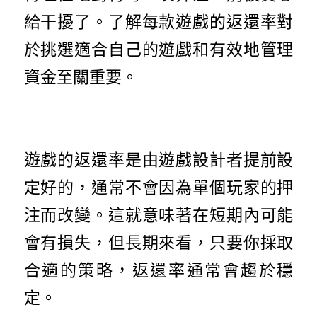
給干擾了。了解每款遊戲的返還率對
於挑選適合自己的遊戲和有效地管理
資金至關重要。
遊戲的返還率是由遊戲設計者提前設
定好的，通常不會因為單個玩家的押
注而改變。這就意味著在短期內可能
會有損失，但長期來看，只要你採取
合適的策略，返還率通常會趨於穩
定。