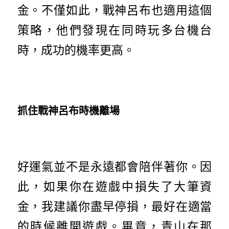
金。不僅如此，戰神呂布也適用這個
策略，他們發現在同時玩多台機台
時，成功的機率更高。
抓住戰神呂布時機離場
好運氣並不是永遠都會陪伴著你。因
此，如果你在遊戲中損失了大筆資
金，我建議你盡早停損，最好在適當
的時候離開遊戲。畢竟，青山在那