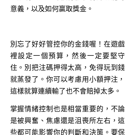
意義，以及如何贏取獎金。
別忘了好好管控你的金錢喔！在遊戲
裡設定一個預算，然後一定要堅守
住。別把注碼押得太高，免得玩到錢
就蒸發了。你可以考慮用小額押注，
這樣就算連續輸了也不會賠掉太多。
掌握情緒控制也是相當重要的，不論
是被興奮、焦慮還是沮喪所左右，這
些都可能影響你的判斷和決策。要保