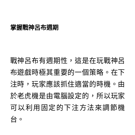
掌握戰神呂布週期
戰神呂布有週期性，這是在玩戰神呂
布遊戲時極其重要的一個策略。在下
注時，玩家應該抓住適當的時機。由
於老虎機是由電腦設定的，所以玩家
可以利用固定的下注方法來調節機
台。