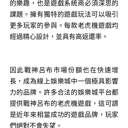
的樂趣，也是遊戲系統商必須深思的
課題。擁有獨特的遊戲玩法可以吸引
更多玩家的參與。每款老虎機遊戲均
經過精心設計，並具有高返還率。
因此戰神呂布市場份額也在快速增
長，成為線上娛樂城中一個極具影響
力的品牌。許多合法的娛樂城平台都
提供戰神呂布的老虎機遊戲，這可謂
是近年來相當成功的遊戲品牌，玩家
們絕對不會失望。