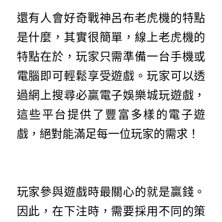
還有人會好奇戰神呂布老虎機的特點
是什麼，其實很簡單，線上老虎機的
特點在於，玩家只需準備一台手機或
電腦即可輕鬆享受遊戲。玩家可以透
過網上搜尋必贏電子娛樂城玩遊戲，
這些平台提供了豐富多樣的電子遊
戲，絕對能滿足每一位玩家的需求！
玩家參與遊戲時最關心的就是贏錢。
因此，在下注時，需要採用不同的策