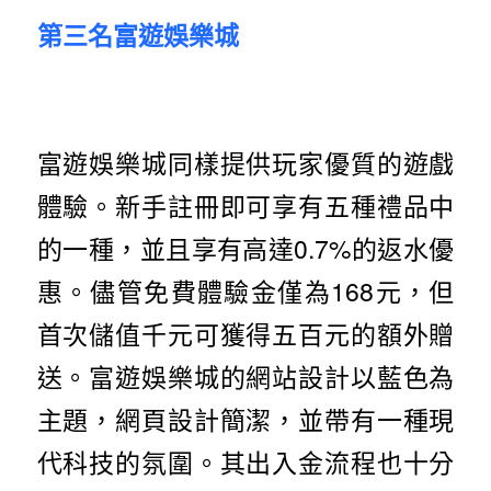
第三名富遊娛樂城
富遊娛樂城同樣提供玩家優質的遊戲
體驗。新手註冊即可享有五種禮品中
的一種，並且享有高達0.7%的返水優
惠。儘管免費體驗金僅為168元，但
首次儲值千元可獲得五百元的額外贈
送。富遊娛樂城的網站設計以藍色為
主題，網頁設計簡潔，並帶有一種現
代科技的氛圍。其出入金流程也十分