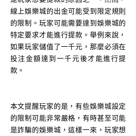
線上娛樂城的出金可能受到限定規則
的限制。玩家可能需要達到娛樂城的
特定要求才能進行提款。舉例來說，
如果玩家儲值了一千元，那麼必須在
投注金額達到一千元後才能進行提
款。
本文提醒玩家的是，有些娛樂城設定
的限制可能非常嚴格，有時甚至可能
是詐騙的娛樂城，這樣一來，玩家想