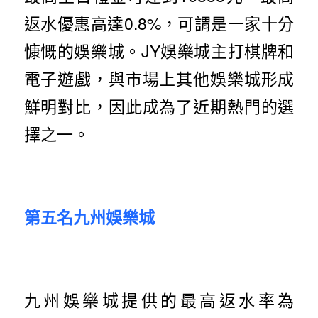
返水優惠高達0.8%，可謂是一家十分
慷慨的娛樂城。JY娛樂城主打棋牌和
電子遊戲，與市場上其他娛樂城形成
鮮明對比，因此成為了近期熱門的選
擇之一。
第五名九州娛樂城
九州娛樂城提供的最高返水率為