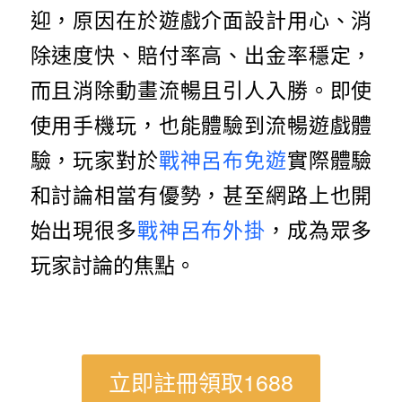
迎，原因在於遊戲介面設計用心、消
除速度快、賠付率高、出金率穩定，
而且消除動畫流暢且引人入勝。即使
使用手機玩，也能體驗到流暢遊戲體
驗，玩家對於
戰神呂布免遊
實際體驗
和討論相當有優勢，甚至網路上也開
始出現很多
戰神呂布外掛
，成為眾多
玩家討論的焦點。
立即註冊領取1688