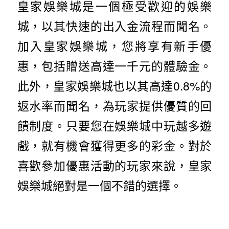
皇家娛樂城是一個極受歡迎的娛樂
城，以其快速的出入金流程而聞名。
加入皇家娛樂城，您將享有新手優
惠，包括贈送高達一千元的體驗金。
此外，皇家娛樂城也以其高達0.8%的
返水率而聞名，為玩家提供優質的回
饋制度。只要您在娛樂城中玩越多遊
戲，就有機會獲得更多的彩金。對於
喜歡參加優惠活動的玩家來說，皇家
娛樂城絕對是一個不錯的選擇。