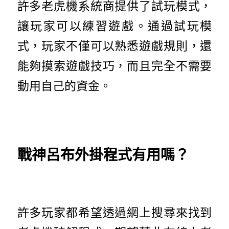
許多老虎機系統商提供了試玩模式，
讓玩家可以練習遊戲。通過試玩模
式，玩家不僅可以熟悉遊戲規則，還
能夠摸索遊戲技巧，而且完全不需要
動用自己的資金。
戰神呂布外掛程式有用嗎？
許多玩家都希望透過網上搜尋來找到