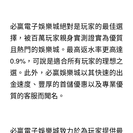
必贏電子娛樂城絕對是玩家的最佳選
擇，被百萬玩家親身實測證實為優質
且熱門的娛樂城。最高返水率更高達
0.9%，可說是適合所有玩家的理想之
選。此外，必贏娛樂城以其快速的出
金速度、豐厚的首儲優惠以及專業優
質的客服而聞名。
必贏電子娛樂城致力於為玩家提供最