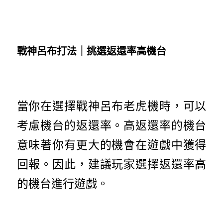
戰神呂布打法｜挑選返還率高機台
當你在選擇戰神呂布老虎機時，可以
考慮機台的返還率。高返還率的機台
意味著你有更大的機會在遊戲中獲得
回報。因此，建議玩家選擇返還率高
的機台進行遊戲。