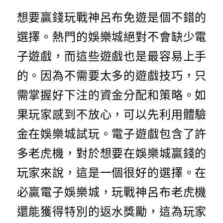
想要贏錢玩戰神呂布免遊是個不錯的
選擇。熱門的娛樂城絕對不會缺少電
子遊戲，而這些遊戲也是最容易上手
的。因為不需要太多的遊戲技巧，只
需掌握好下注的資金分配和策略。如
果玩家感到不放心，可以先利用體驗
金在娛樂城試玩。電子遊戲包含了許
多老虎機，對於想要在娛樂城贏錢的
玩家來說，這是一個很好的選擇。在
必贏電子娛樂城，玩戰神呂布老虎機
還能獲得特別的返水獎勵，這為玩家