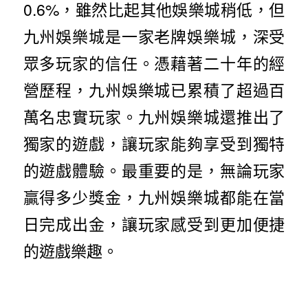
0.6%，雖然比起其他娛樂城稍低，但
九州娛樂城是一家老牌娛樂城，深受
眾多玩家的信任。憑藉著二十年的經
營歷程，九州娛樂城已累積了超過百
萬名忠實玩家。九州娛樂城還推出了
獨家的遊戲，讓玩家能夠享受到獨特
的遊戲體驗。最重要的是，無論玩家
贏得多少獎金，九州娛樂城都能在當
日完成出金，讓玩家感受到更加便捷
的遊戲樂趣。