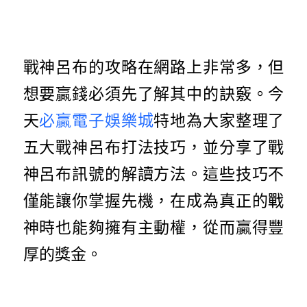
戰神呂布的攻略在網路上非常多，但
想要贏錢必須先了解其中的訣竅。今
天
必贏電子娛樂城
特地為大家整理了
五大戰神呂布打法技巧，並分享了戰
神呂布訊號的解讀方法。這些技巧不
僅能讓你掌握先機，在成為真正的戰
神時也能夠擁有主動權，從而贏得豐
厚的獎金。