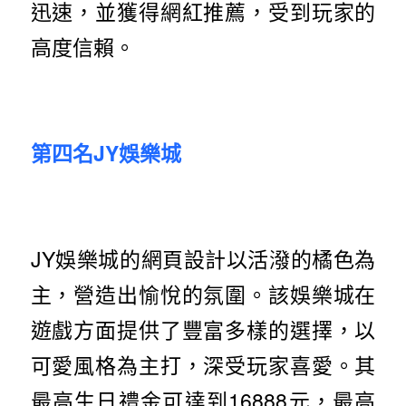
迅速，並獲得網紅推薦，受到玩家的
高度信賴。
第四名
JY
娛樂城
JY娛樂城的網頁設計以活潑的橘色為
主，營造出愉悅的氛圍。該娛樂城在
遊戲方面提供了豐富多樣的選擇，以
可愛風格為主打，深受玩家喜愛。其
最高生日禮金可達到16888元，最高