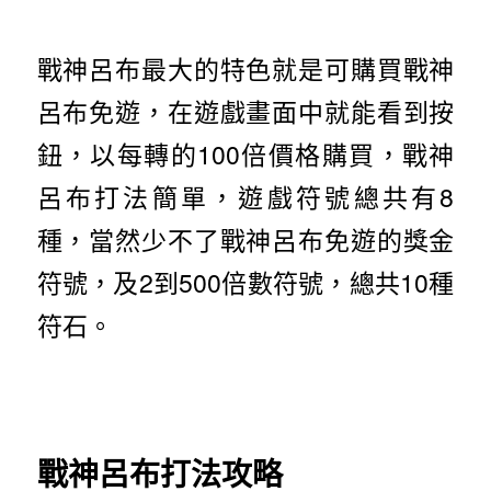
戰神呂布最大的特色就是可購買戰神
呂布免遊，在遊戲畫面中就能看到按
鈕，以每轉的100倍價格購買，戰神
呂布打法簡單，遊戲符號總共有8
種，當然少不了戰神呂布免遊的獎金
符號，及2到500倍數符號，總共10種
符石。
戰神呂布打法攻略