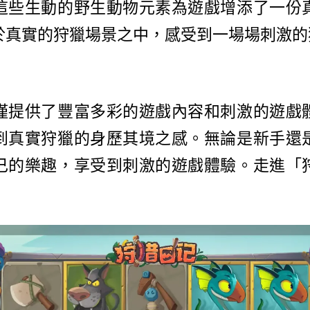
這些生動的野生動物元素為遊戲增添了一份
於真實的狩獵場景之中，感受到一場場刺激的
僅提供了豐富多彩的遊戲內容和刺激的遊戲
到真實狩獵的身歷其境之感。無論是新手還
己的樂趣，享受到刺激的遊戲體驗。走進「
！