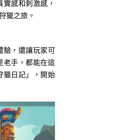
真實感和刺激感，
狩獵之旅。
體驗，還讓玩家可
是老手，都能在這
狩獵日記」，開始