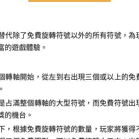
替代除了免費旋轉符號以外的所有符號，為
富的遊戲體驗。
個轉軸開始，從左到右出現三個或以上的免
。
是占滿整個轉軸的大型符號，而免費符號出
獎的機台。
下，根據免費旋轉符號的數量，玩家將獲得