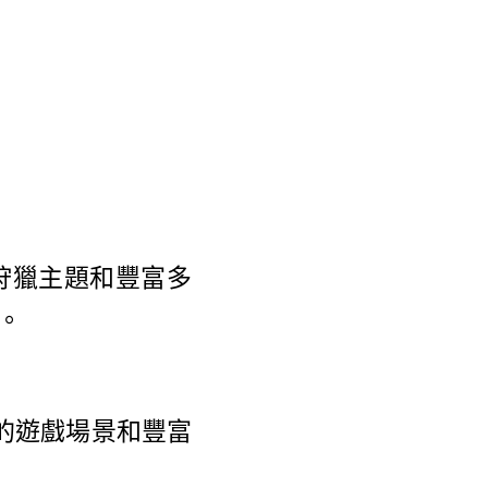
狩獵主題和豐富多
。
的遊戲場景和豐富