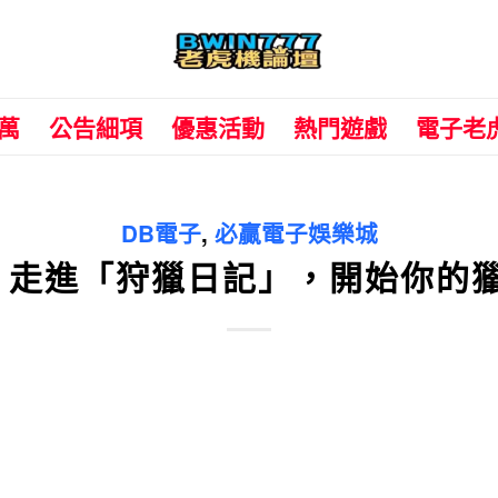
萬
公告細項
優惠活動
熱門遊戲
電子老
DB電子
,
必贏電子娛樂城
】走進「狩獵日記」，開始你的